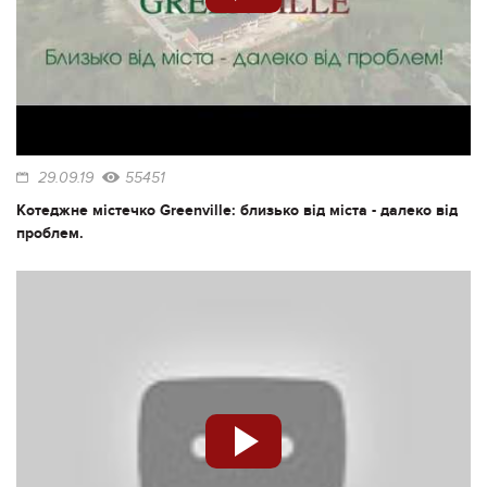
29.09.19
55451
Котеджне містечко Greenville: близько від міста - далеко від
проблем.