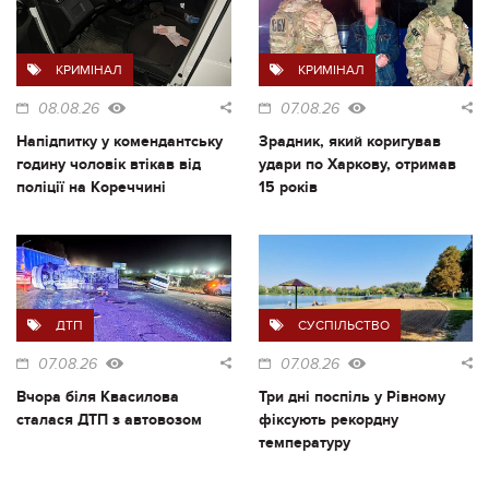
КРИМІНАЛ
КРИМІНАЛ
08.08.26
07.08.26
Напідпитку у комендантську
Зрадник, який коригував
годину чоловік втікав від
удари по Харкову, отримав
поліції на Кореччині
15 років
ДТП
СУСПІЛЬСТВО
07.08.26
07.08.26
Вчора біля Квасилова
Три дні поспіль у Рівному
сталася ДТП з автовозом
фіксують рекордну
температуру