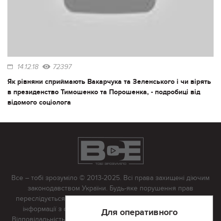
14.12.18
72397
Як рівняни сприймають Вакарчука та Зеленського і чи вірять
в президенство Тимошенко та Порошенка, - подробиці від
відомого соціолога
Все – тобі зрозуміло © 2013-2025. Всі права захищені діючим
законодавством України. Будь-яке порушення прав
переслідується в судовому порядку. Будь-яке відтворення
інформації з сайту тільки з письмово дозволу редакції.
Для оперативного
Відповідальність за достовірність усіх матеріалів, розміщених