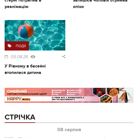
стерні потрапив в
залишків чоловік отримав
реанімацію
опіки
ПОДІЇ
05.08.26
У Рівному в басейні
втопилася дитина
СТРІЧКА
08 серпня