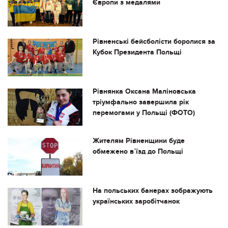
Європи з медалями
Рівненські бейсболісти боролися за
Кубок Президента Польщі
Рівнянка Оксана Маліновська
тріумфально завершила рік
перемогами у Польщі (ФОТО)
Жителям Рівненщини буде
обмежено в`їзд до Польщі
На польських банерах зображують
українських заробітчанок