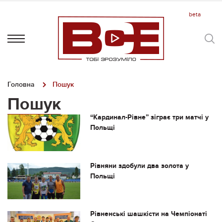
Головна
Пошук
Пошук
“Кардинал-Рівне” зіграє три матчі у
Польщі
Рівняни здобули два золота у
Польщі
Рівненські шашкісти на Чемпіонаті