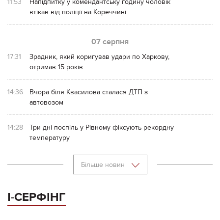
11:53
Напідпитку у комендантську годину чоловік
втікав від поліції на Кореччині
07 серпня
17:31
Зрадник, який коригував удари по Харкову,
отримав 15 років
14:36
Вчора біля Квасилова сталася ДТП з
автовозом
14:28
Три дні поспіль у Рівному фіксують рекордну
температуру
Більше новин
І-СЕРФІНГ