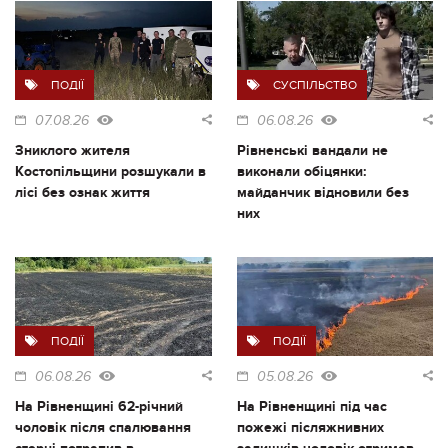
ПОДІЇ
СУСПІЛЬСТВО
07.08.26
06.08.26
Зниклого жителя
Рівненські вандали не
Костопільщини розшукали в
виконали обіцянки:
лісі без ознак життя
майданчик відновили без
них
ПОДІЇ
ПОДІЇ
06.08.26
05.08.26
На Рівненщині 62-річний
На Рівненщині під час
чоловік після спалювання
пожежі післяжнивних