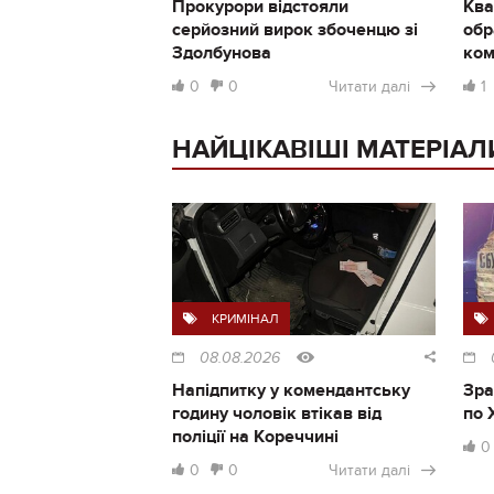
Прокурори відстояли
Ква
серйозний вирок збоченцю зі
обр
Здолбунова
ком
0
0
Читати далі
1
НАЙЦІКАВІШІ МАТЕРІАЛ
КРИМІНАЛ
08.08.2026
Напідпитку у комендантську
Зра
годину чоловік втікав від
по 
поліції на Кореччині
0
0
0
Читати далі