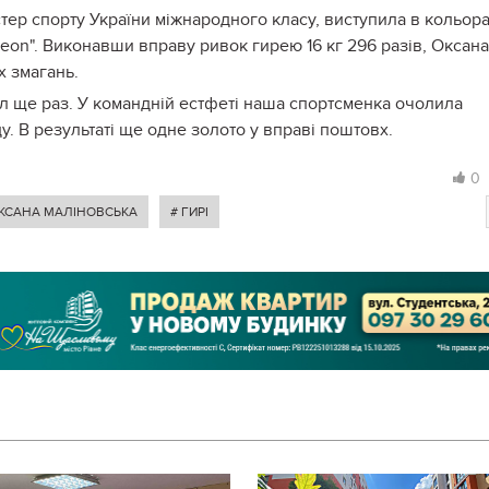
стер спорту України міжнародного класу, виступила в кольор
Leon". Виконавши вправу ривок гирею 16 кг 296 разів, Оксана
 змагань.
ал ще раз. У командній естфеті наша спортсменка очолила
. В результаті ще одне золото у вправі поштовх.
0
ОКСАНА МАЛІНОВСЬКА
# ГИРІ