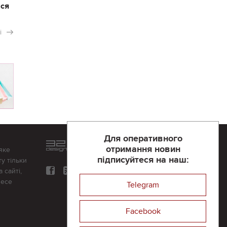
ася
і
Для оперативного
Розроблений та підтримується
отримання новин
яке
в
компанії 32х32
підписуйтеся на наш:
у тільки
 сайті,
несе
Telegram
Facebook