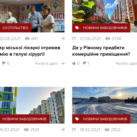
СУСПІЛЬСТВО
НОВИНИ ЗАБУДОВНИКІВ
22.06.2021
941
07.06.2021
3738
ар міської лікарні отримав
Де у Рівному придбати
мію в галузі хірургії
комерційне приміщення?
0
Читати далі
0
1
Читати дал
НОВИНИ ЗАБУДОВНИКІВ
НОВИНИ ЗАБУДОВНИКІВ
16.03.2021
2123
18.02.2021
2102