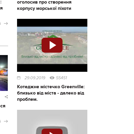
:
оголосив про створення
ся
корпусу морської піхоти
і
29.09.2019
55451
Котеджне містечко Greenville:
близько від міста - далеко від
проблем.
ася
і