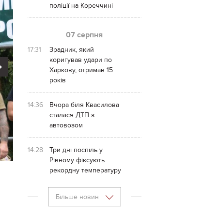
поліції на Кореччині
07 серпня
17:31
Зрадник, який
коригував удари по
Next
Харкову, отримав 15
років
14:36
Вчора біля Квасилова
сталася ДТП з
автовозом
14:28
Три дні поспіль у
Рівному фіксують
рекордну температуру
Більше новин