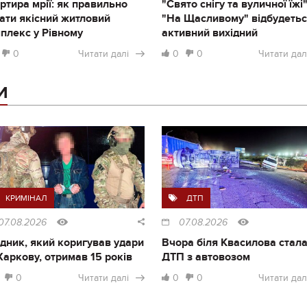
ртира мрії: як правильно
"Свято снігу та вуличної їжі"
ати якісний житловий
"На Щасливому" відбудеть
плекс у Рівному
активний вихідний
0
Читати далі
0
0
Читати дал
И
КРИМІНАЛ
ДТП
07.08.2026
07.08.2026
дник, який коригував удари
Вчора біля Квасилова стал
Харкову, отримав 15 років
ДТП з автовозом
0
Читати далі
0
0
Читати дал