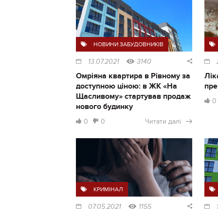
НОВИНИ ЗАБУДОВНИКІВ
13.07.2021
3140
Омріяна квартира в Рівному за
Лік
доступною ціною: в ЖК «На
пре
Щасливому» стартував продаж
0
нового будинку
0
0
Читати далі
КРИМІНАЛ
07.05.2021
1155