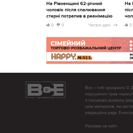
На Рівненщині 62-річний
На 
чоловік після спалювання
піс
стерні потрапив в реанімацію
чол
0
0
Читати далі
0
Все – тобі зрозуміло © 
порушення прав переслід
з письмово дозволу редак
крім матеріалів, які міс
редакційна рада. Елект
Реклама на сайті