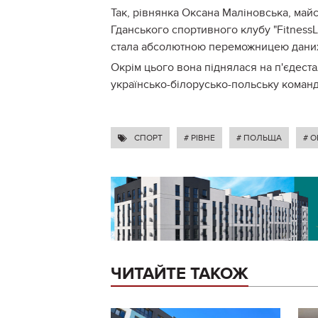
Так, рівнянка Оксана Маліновська, май
Гданського спортивного клубу "Fitness
стала абсолютною переможницею даних
Окрім цього вона піднялася на п'єдест
українсько-білорусько-польську команду
СПОРТ
# РІВНЕ
# ПОЛЬЩА
# 
ЧИТАЙТЕ ТАКОЖ