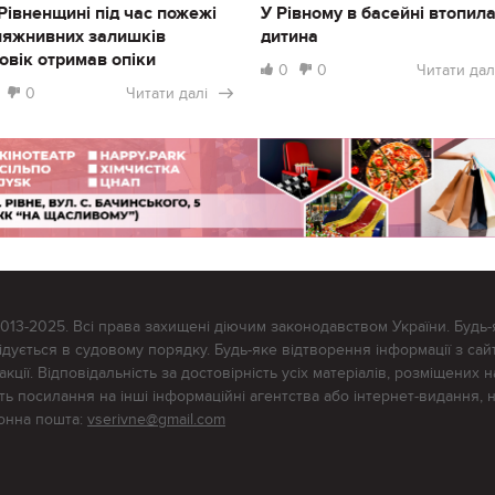
Рівненщині під час пожежі
У Рівному в басейні втопил
ляжнивних залишків
дитина
овік отримав опіки
0
0
Читати дал
0
Читати далі
2013-2025. Всі права захищені діючим законодавством України. Будь-
ується в судовому порядку. Будь-яке відтворення інформації з сайт
ції. Відповідальність за достовірність усіх матеріалів, розміщених на
тять посилання на інші інформаційні агентства або інтернет-видання, 
ронна пошта:
vserivne@gmail.com