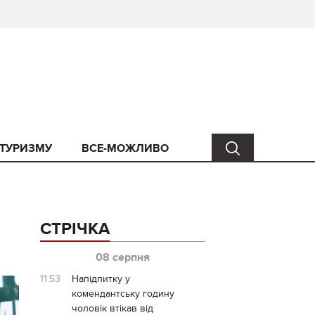
 ТУРИЗМУ
ВСЕ-МОЖЛИВО
СТРІЧКА
08 серпня
11:53
Напідпитку у
комендантську годину
чоловік втікав від