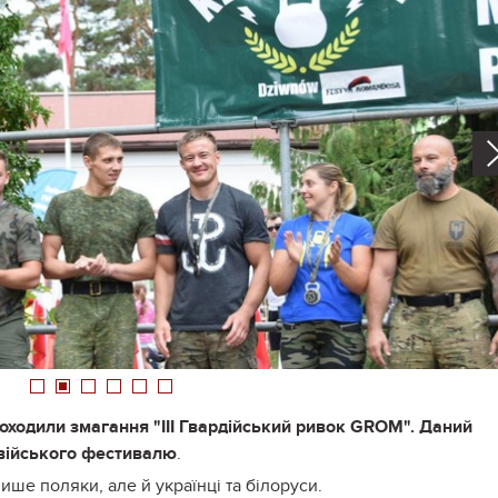
1
2
3
4
5
6
роходили змагання "ІІІ Гвардійський ривок GROM". Даний
 війського фестивалю
.
ише поляки, але й українці та білоруси.