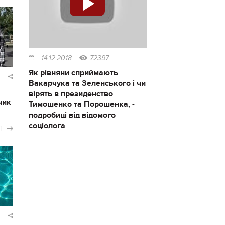
14.12.2018
72397
Як рівняни сприймають
Вакарчука та Зеленського і чи
вірять в президенство
чик
Тимошенко та Порошенка, -
подробиці від відомого
соціолога
і