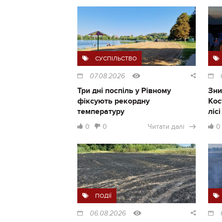
СУСПІЛЬСТВО
07.08.2026
Три дні поспіль у Рівному
Зни
фіксують рекордну
Кос
температуру
ліс
0
0
Читати далі
0
ПОДІЇ
06.08.2026