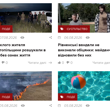
ПОДІЇ
СУСПІЛЬСТВО
07.08.2026
06.08.2026
клого жителя
Рівненські вандали не
топільщини розшукали в
виконали обіцянки: майдан
і без ознак життя
відновили без них
0
Читати далі
0
0
Читати дал
ПОДІЇ
ПОДІЇ
05.08.2026
05.08.2026