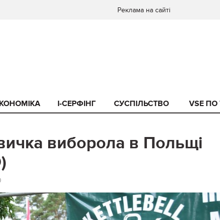
Реклама на сайті
КОНОМІКА
I-СЕРФІНГ
СУСПІЛЬСТВО
VSE ПО
вичка виборола в Польщі
)
0