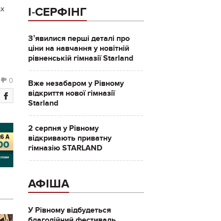
ах
І-СЕРФІНГ
Зʼявилися перші деталі про
ціни на навчання у новітній
рівненській гімназії Starland
0
Вже незабаром у Рівному
відкриття нової гімназії
Starland
2 серпня у Рівному
відкривають приватну
гімназію STARLAND
АФІША
У Рівному відбудеться
благодійний фестиваль