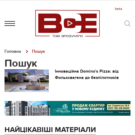
Головна
Пошук
Пошук
Інноваційна Domino's Pizza: від
Фольксвагена до безпілотників
НАЙЦІКАВІШІ МАТЕРІАЛИ