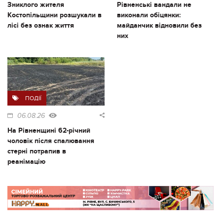
Зниклого жителя
Рівненські вандали не
Костопільщини розшукали в
виконали обіцянки:
лісі без ознак життя
майданчик відновили без
них
ПОДІЇ
06.08.26
На Рівненщині 62-річний
чоловік після спалювання
стерні потрапив в
реанімацію