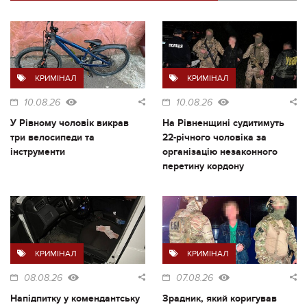
КРИМІНАЛ
КРИМІНАЛ
10.08.26
10.08.26
У Рівному чоловік викрав
На Рівненщині судитимуть
три велосипеди та
22-річного чоловіка за
інструменти
організацію незаконного
перетину кордону
КРИМІНАЛ
КРИМІНАЛ
08.08.26
07.08.26
Напідпитку у комендантську
Зрадник, який коригував