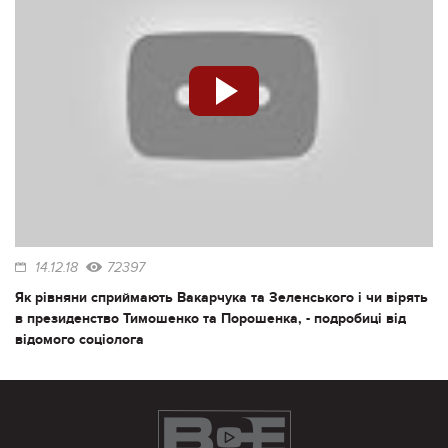
14.12.18
72397
Як рівняни сприймають Вакарчука та Зеленського і чи вірять
в президенство Тимошенко та Порошенка, - подробиці від
відомого соціолога