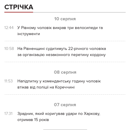
СТРІЧКА
10 серпня
12:44
У Рівному чоловік викрав три велосипеди та
інструменти
10:58
На Рівненщині судитимуть 22-річного чоловіка
за організацію незаконного перетину кордону
08 серпня
11:53
Напідпитку у комендантську годину чоловік
втікав від поліції на Кореччині
07 серпня
17:31
Зрадник, який коригував удари по Харкову,
отримав 15 років