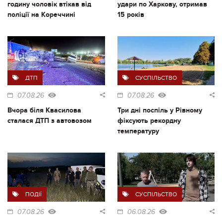
годину чоловік втікав від
удари по Харкову, отримав
поліції на Кореччині
15 років
ДТП
СУСПІЛЬСТВО
07.08.26
07.08.26
Вчора біля Квасилова
Три дні поспіль у Рівному
сталася ДТП з автовозом
фіксують рекордну
температуру
ПОДІЇ
СУСПІЛЬСТВО
07.08.26
06.08.26