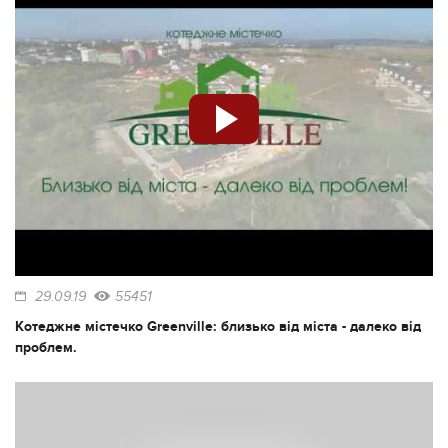
29.09.19
55451
Котеджне містечко Greenville: близько від міста - далеко від
проблем.