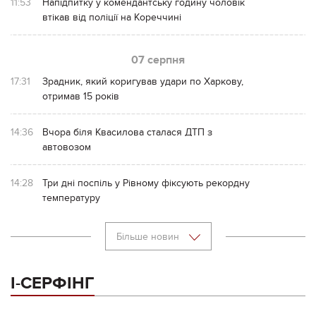
11:53
Напідпитку у комендантську годину чоловік
втікав від поліції на Кореччині
07 серпня
17:31
Зрадник, який коригував удари по Харкову,
отримав 15 років
14:36
Вчора біля Квасилова сталася ДТП з
автовозом
14:28
Три дні поспіль у Рівному фіксують рекордну
температуру
Більше новин
І-СЕРФІНГ