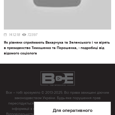
14.12.18
72397
Як рівняни сприймають Вакарчука та Зеленського і чи вірять
в президенство Тимошенко та Порошенка, - подробиці від
відомого соціолога
Все – тобі зрозуміло © 2013-2025. Всі права захищені діючим
законодавством України. Будь-яке порушення прав
переслідується в судовому порядку. Будь-яке відтворення
інформації з сайту тільки з письмово дозволу редакції.
Для оперативного
Відповідальність за достовірність усіх матеріалів, розміщених