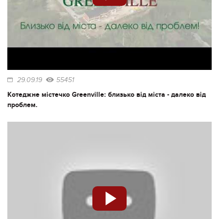
29.09.19
55451
Котеджне містечко Greenville: близько від міста - далеко від
проблем.