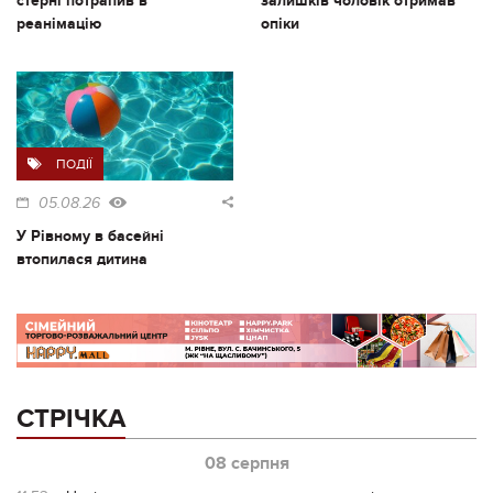
стерні потрапив в
залишків чоловік отримав
реанімацію
опіки
ПОДІЇ
05.08.26
У Рівному в басейні
втопилася дитина
СТРІЧКА
08 серпня