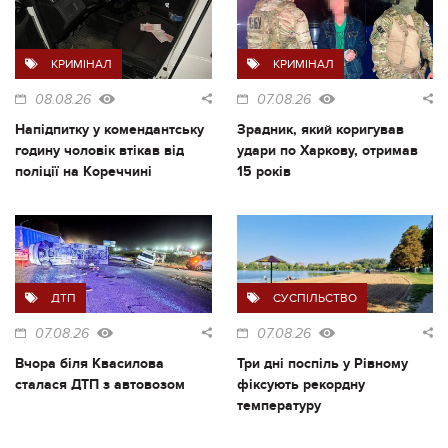
КРИМІНАЛ
КРИМІНАЛ
08.08.26
07.08.26
Напідпитку у комендантську
Зрадник, який коригував
годину чоловік втікав від
удари по Харкову, отримав
поліції на Кореччині
15 років
ДТП
СУСПІЛЬСТВО
07.08.26
07.08.26
Вчора біля Квасилова
Три дні поспіль у Рівному
сталася ДТП з автовозом
фіксують рекордну
температуру