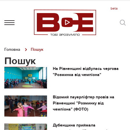
Головна
Пошук
Пошук
На Рівненщині відбулась чергова
"Розминка від чемпіона"
Відомий пауерліфтер провів на
Рівненщині "Розминку від
чемпіона" (ФОТО)
Дубенщина приймала