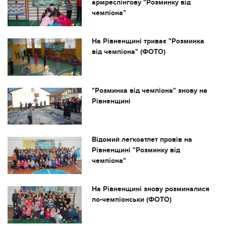
армреслінгову "Розминку від
чемпіона"
На Рівненщині триває "Розминка
від чемпіона" (ФОТО)
"Розминка від чемпіона" знову на
Рівненщині
Відомий легкоатлет провів на
Рівненщині "Розминку від
чемпіона"
На Рівненщині знову розминалися
по-чемпіонськи (ФОТО)