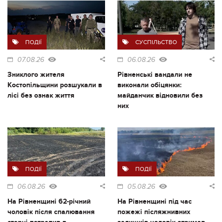
ПОДІЇ
СУСПІЛЬСТВО
07.08.26
06.08.26
Зниклого жителя
Рівненські вандали не
Костопільщини розшукали в
виконали обіцянки:
лісі без ознак життя
майданчик відновили без
них
ПОДІЇ
ПОДІЇ
06.08.26
05.08.26
На Рівненщині 62-річний
На Рівненщині під час
чоловік після спалювання
пожежі післяжнивних