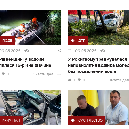
ПОДІЇ
ДТП
03.08.2026
03.08.2026
Рівненщині у водоймі
У Рокитному травмувалася
пилася 15-річна дівчина
неповнолітня водійка мопе
без посвідчення водія
0
Читати далі
0
0
Читати дал
КРИМІНАЛ
СУСПІЛЬСТВО