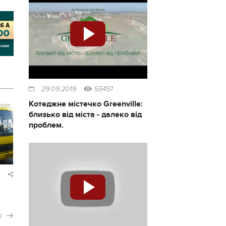
29.09.2019
55451
Котеджне містечко Greenville:
близько від міста - далеко від
проблем.
і