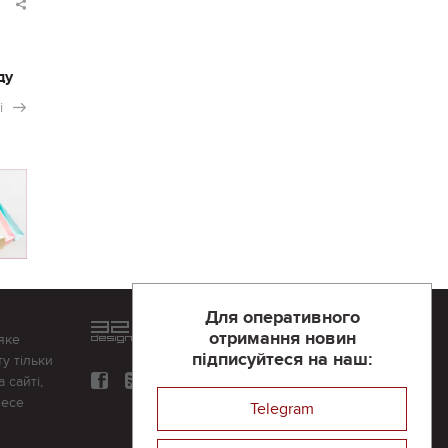
ду
і
Для оперативного
Розроблений та підтримується
отримання новин
яке
в
компанії 32х32
підписуйтеся на наш:
у тільки
 сайті,
несе
Telegram