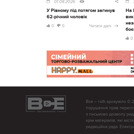
01.08.2026
У Рівному під потягом загинув
На 
62-річний чоловік
вик
нез
0
0
Читати далі
боє
0
Все – тобі зрозуміло © 
порушення прав переслід
з письмово дозволу редак
крім матеріалів, які міс
редакційна рада. Елект