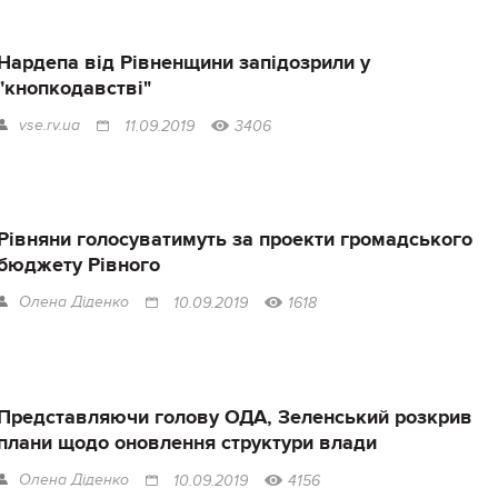
Нардепа від Рівненщини запідозрили у
"кнопкодавстві"
vse.rv.ua
11.09.2019
3406
Рівняни голосуватимуть за проекти громадського
бюджету Рівного
Олена Діденко
10.09.2019
1618
Представляючи голову ОДА, Зеленський розкрив
плани щодо оновлення структури влади
Олена Діденко
10.09.2019
4156