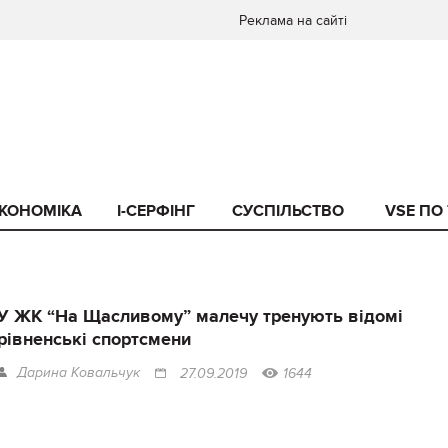
Реклама на сайті
КОНОМІКА
I-СЕРФІНГ
СУСПІЛЬСТВО
VSE ПО
У ЖК “На Щасливому” малечу тренують відомі
рівненські спортсмени
Дарина Ковальчук
27.09.2019
1644