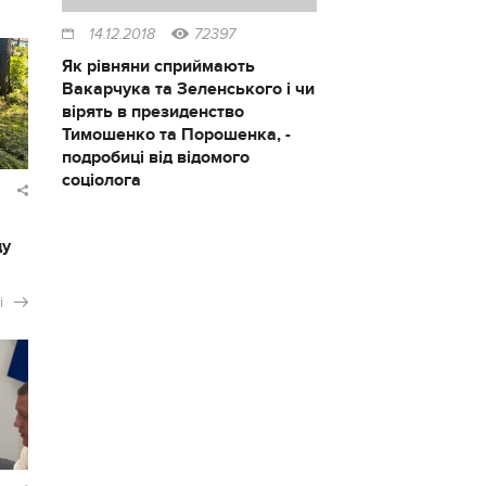
14.12.2018
72397
Як рівняни сприймають
Вакарчука та Зеленського і чи
вірять в президенство
Тимошенко та Порошенка, -
подробиці від відомого
соціолога
ду
і