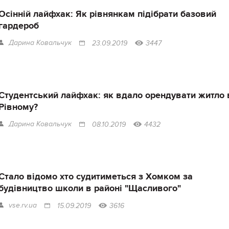
Осінній лайфхак: Як рівнянкам підібрати базовий
гардероб
Дарина Ковальчук
23.09.2019
3447
Студентський лайфхак: як вдало орендувати житло 
Рівному?
Дарина Ковальчук
08.10.2019
4432
Стало відомо хто судитиметься з Хомком за
будівництво школи в районі "Щасливого"
vse.rv.ua
15.09.2019
3616