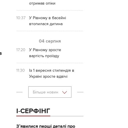
отримав опіки
10:37
У Рівному в басейні
втопилася дитина
04 серпня
17:20
У Рівному зросте
в
вартість проїзду
11:30
Із 1 вересня стипендія в
Україні зросте вдвічі
Більше новин
І-СЕРФІНГ
Зʼявилися перші деталі про