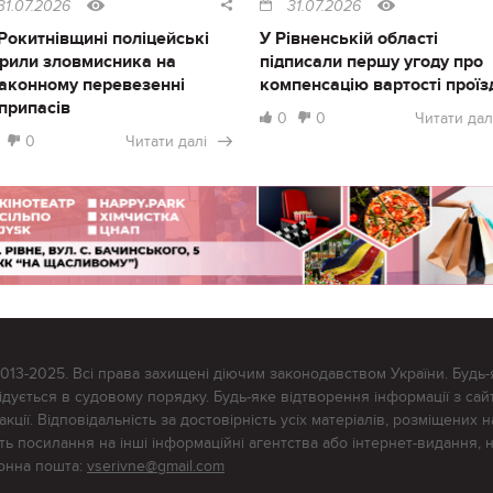
31.07.2026
31.07.2026
Рокитнівщині поліцейські
У Рівненській області
рили зловмисника на
підписали першу угоду про
аконному перевезенні
компенсацію вартості проїз
припасів
0
0
Читати дал
0
Читати далі
2013-2025. Всі права захищені діючим законодавством України. Будь-
ується в судовому порядку. Будь-яке відтворення інформації з сайт
ції. Відповідальність за достовірність усіх матеріалів, розміщених на
тять посилання на інші інформаційні агентства або інтернет-видання, 
ронна пошта:
vserivne@gmail.com