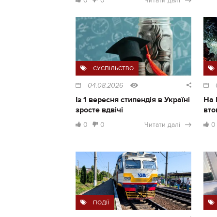
0
0
Читати далі
СУСПІЛЬСТВО
04.08.2026
Із 1 вересня стипендія в Україні
На 
зросте вдвічі
вто
0
0
Читати далі
0
ПОДІЇ