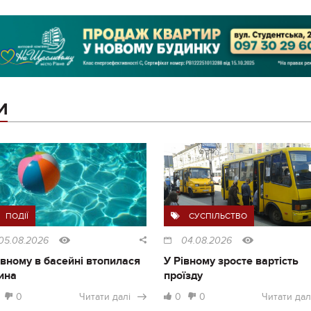
И
ПОДІЇ
СУСПІЛЬСТВО
05.08.2026
04.08.2026
івному в басейні втопилася
У Рівному зросте вартість
ина
проїзду
0
Читати далі
0
0
Читати дал