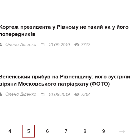
Кортеж президента у Рівному не такий як у його
попередників
Олена Діденко
10.09.2019
7747
Зеленський прибув на Рівненщину: його зустріли
віряни Московського патріархату (ФОТО)
Олена Діденко
10.09.2019
7318
4
5
6
7
8
9