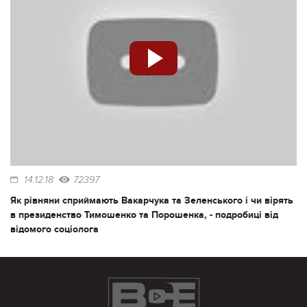
14.12.18
72397
Як рівняни сприймають Вакарчука та Зеленського і чи вірять
в президенство Тимошенко та Порошенка, - подробиці від
відомого соціолога