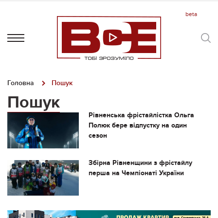
Головна
Пошук
Пошук
Рівненська фрістайлістка Ольга
Полюк бере відпустку на один
сезон
Збірна Рівненщини з фрістайлу
перша на Чемпіонаті України