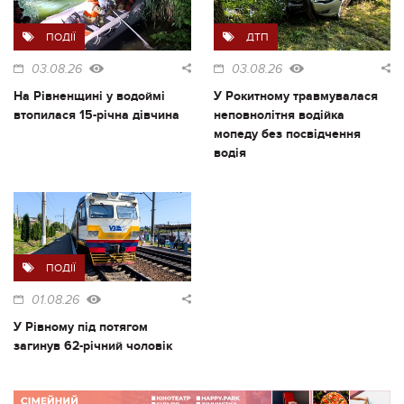
ПОДІЇ
ДТП
03.08.26
03.08.26
На Рівненщині у водоймі
У Рокитному травмувалася
втопилася 15-річна дівчина
неповнолітня водійка
мопеду без посвідчення
водія
ПОДІЇ
01.08.26
У Рівному під потягом
загинув 62-річний чоловік