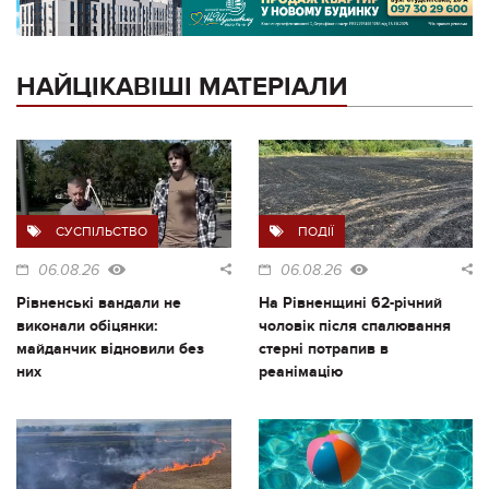
НАЙЦІКАВІШІ МАТЕРІАЛИ
СУСПІЛЬСТВО
ПОДІЇ
06.08.26
06.08.26
Рівненські вандали не
На Рівненщині 62-річний
виконали обіцянки:
чоловік після спалювання
майданчик відновили без
стерні потрапив в
них
реанімацію