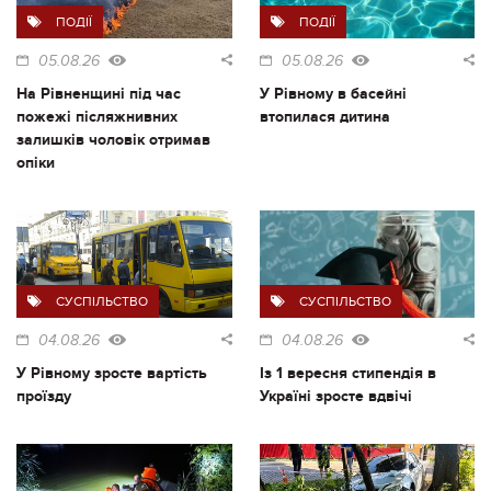
ПОДІЇ
ПОДІЇ
05.08.26
05.08.26
На Рівненщині під час
У Рівному в басейні
пожежі післяжнивних
втопилася дитина
залишків чоловік отримав
опіки
СУСПІЛЬСТВО
СУСПІЛЬСТВО
04.08.26
04.08.26
У Рівному зросте вартість
Із 1 вересня стипендія в
проїзду
Україні зросте вдвічі