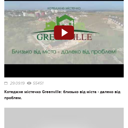
29.09.19
55451
Котеджне містечко Greenville: близько від міста - далеко від
проблем.