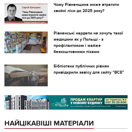
Чому Рівненщина може втратити
хвойні ліси до 2025 року?
Рівненські нардепи не хочуть такої
медицини як у Польщі - з
профілактикою і майже
безкоштовними ліками
Бібліотеки публічних рівнян
привідкрили завісу для сайту "ВСЕ"
НАЙЦІКАВІШІ МАТЕРІАЛИ