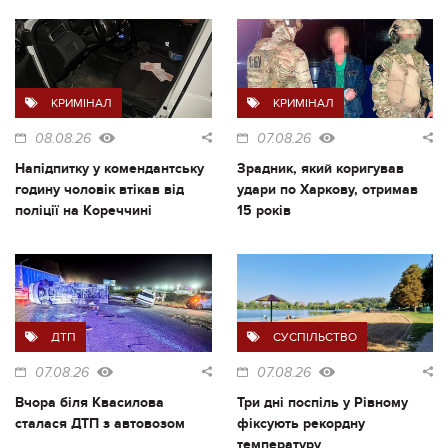
КРИМІНАЛ
КРИМІНАЛ
08.08.26
07.08.26
Напідпитку у комендантську
Зрадник, який коригував
годину чоловік втікав від
удари по Харкову, отримав
поліції на Кореччині
15 років
ДТП
СУСПІЛЬСТВО
07.08.26
07.08.26
Вчора біля Квасилова
Три дні поспіль у Рівному
сталася ДТП з автовозом
фіксують рекордну
температуру