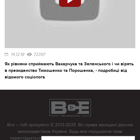
14.12.18
72397
Як рівняни сприймають Вакарчука та Зеленського і чи вірять
в президенство Тимошенко та Порошенка, - подробиці від
відомого соціолога
Все – тобі зрозуміло © 2013-2025. Всі права захищені діючим
законодавством України. Будь-яке порушення прав
переслідується в судовому порядку. Будь-яке відтворення