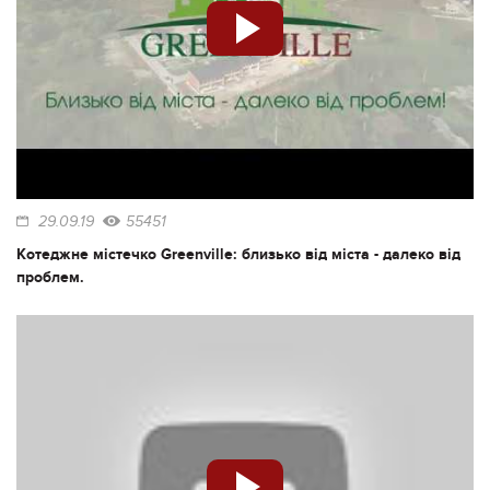
29.09.19
55451
Котеджне містечко Greenville: близько від міста - далеко від
проблем.