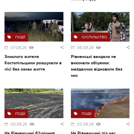
ПОДІЇ
СУСПІЛЬСТВО
07.08.26
06.08.26
Зниклого жителя
Рівненські вандали не
Костопільщини розшукали в
виконали обіцянки:
лісі без ознак життя
майданчик відновили без
них
ПОДІЇ
ПОДІЇ
06.08.26
05.08.26
На Рівненщині 62-річний
На Рівненщині під час