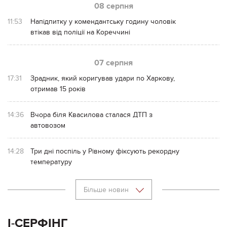
08 серпня
11:53
Напідпитку у комендантську годину чоловік
втікав від поліції на Кореччині
07 серпня
17:31
Зрадник, який коригував удари по Харкову,
отримав 15 років
14:36
Вчора біля Квасилова сталася ДТП з
автовозом
14:28
Три дні поспіль у Рівному фіксують рекордну
температуру
Більше новин
І-СЕРФІНГ