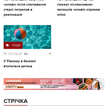
чоловік після спалювання
пожежі післяжнивних
стерні потрапив в
залишків чоловік отримав
реанімацію
опіки
ПОДІЇ
05.08.26
У Рівному в басейні
втопилася дитина
СТРІЧКА