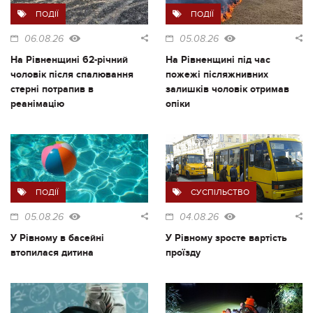
ПОДІЇ
ПОДІЇ
06.08.26
05.08.26
На Рівненщині 62-річний
На Рівненщині під час
чоловік після спалювання
пожежі післяжнивних
стерні потрапив в
залишків чоловік отримав
реанімацію
опіки
ПОДІЇ
СУСПІЛЬСТВО
05.08.26
04.08.26
У Рівному в басейні
У Рівному зросте вартість
втопилася дитина
проїзду