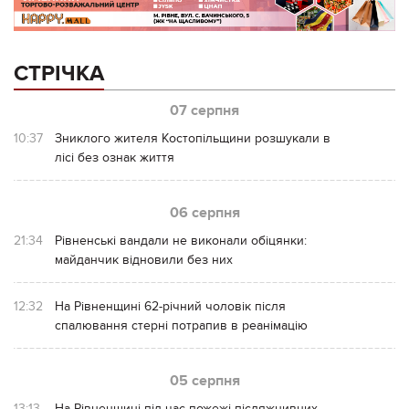
СТРІЧКА
07 серпня
10:37
Зниклого жителя Костопільщини розшукали в
лісі без ознак життя
06 серпня
21:34
Рівненські вандали не виконали обіцянки:
майданчик відновили без них
12:32
На Рівненщині 62-річний чоловік після
спалювання стерні потрапив в реанімацію
05 серпня
13:13
На Рівненщині під час пожежі післяжнивних