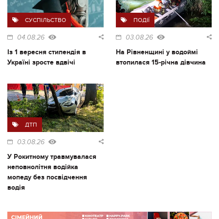
СУСПІЛЬСТВО
ПОДІЇ
04.08.26
03.08.26
Із 1 вересня стипендія в
На Рівненщині у водоймі
Україні зросте вдвічі
втопилася 15-річна дівчина
ДТП
03.08.26
У Рокитному травмувалася
неповнолітня водійка
мопеду без посвідчення
водія