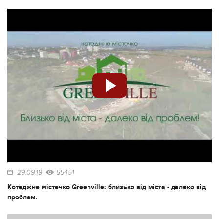
29.09.19
55451
Котеджне містечко Greenville: близько від міста - далеко від
проблем.