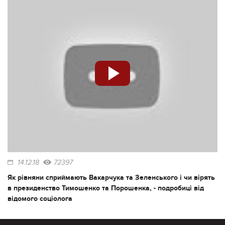
14.12.18
72397
Як рівняни сприймають Вакарчука та Зеленського і чи вірять
в президенство Тимошенко та Порошенка, - подробиці від
відомого соціолога