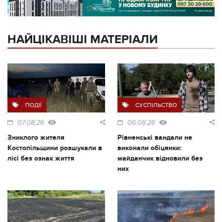
НАЙЦІКАВІШІ МАТЕРІАЛИ
ПОДІЇ
СУСПІЛЬСТВО
07.08.26
06.08.26
Зниклого жителя
Рівненські вандали не
Костопільщини розшукали в
виконали обіцянки:
лісі без ознак життя
майданчик відновили без
них