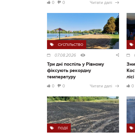
0
0
Читати далі
СУСПІЛЬСТВО
07.08.2026
Три дні поспіль у Рівному
Зни
фіксують рекордну
Кос
температуру
ліс
0
0
Читати далі
0
ПОДІЇ