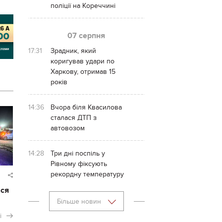
поліції на Кореччині
07 серпня
17:31
Зрадник, який
коригував удари по
Харкову, отримав 15
років
14:36
Вчора біля Квасилова
сталася ДТП з
автовозом
14:28
Три дні поспіль у
Рівному фіксують
рекордну температуру
ася
Більше новин
і