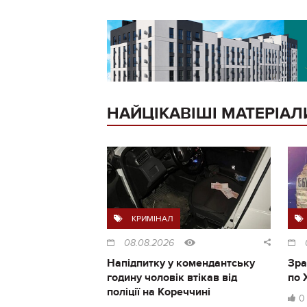
НАЙЦІКАВІШІ МАТЕРІАЛ
КРИМІНАЛ
08.08.2026
Напідпитку у комендантську
Зра
годину чоловік втікав від
по 
поліції на Кореччині
0