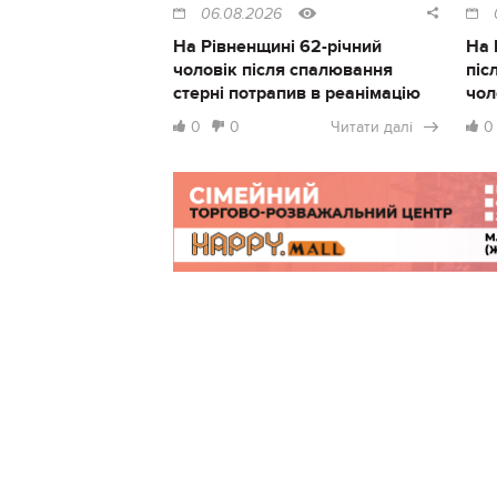
06.08.2026
На Рівненщині 62-річний
На 
чоловік після спалювання
піс
стерні потрапив в реанімацію
чол
0
0
Читати далі
0