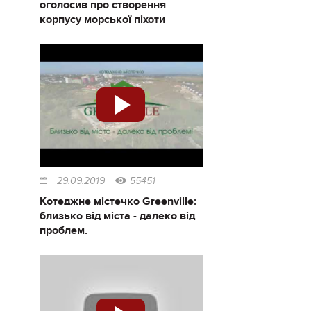
оголосив про створення
корпусу морської піхоти
29.09.2019
55451
Котеджне містечко Greenville:
близько від міста - далеко від
проблем.