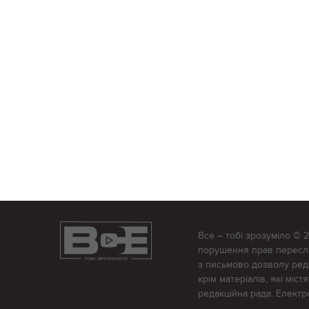
Все – тобі зрозуміло © 
порушення прав переслід
з письмово дозволу редак
крім матеріалів, які міс
редакційна рада. Елект