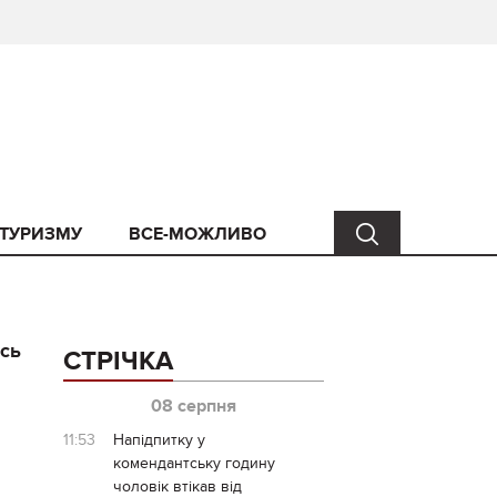
 ТУРИЗМУ
ВСЕ-МОЖЛИВО
есь
СТРІЧКА
08 серпня
11:53
Напідпитку у
комендантську годину
чоловік втікав від