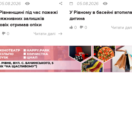
05.08.2026
05.08.2026
Рівненщині під час пожежі
У Рівному в басейні втопил
ляжнивних залишків
дитина
овік отримав опіки
0
0
Читати дал
0
Читати далі