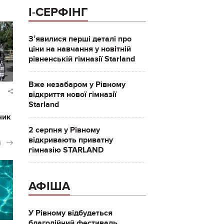
І-СЕРФІНГ
Зʼявилися перші деталі про
ціни на навчання у новітній
рівненській гімназії Starland
Вже незабаром у Рівному
відкриття нової гімназії
Starland
чик
2 серпня у Рівному
відкривають приватну
і
гімназію STARLAND
АФІША
У Рівному відбудеться
благодійний фестиваль