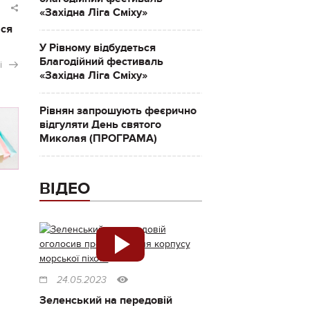
«Західна Ліга Сміху»
ася
У Рівному відбудеться
Благодійний фестиваль
і
«Західна Ліга Сміху»
Рівнян запрошують феєрично
відгуляти День святого
Миколая (ПРОГРАМА)
ВІДЕО
24.05.2023
Зеленський на передовій