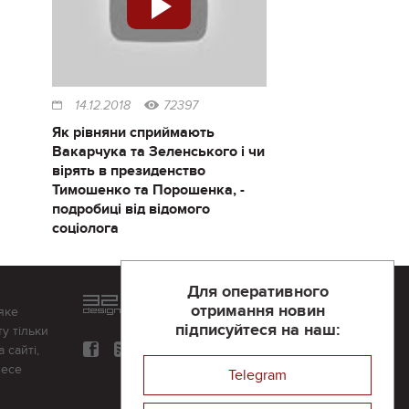
14.12.2018
72397
Як рівняни сприймають
Вакарчука та Зеленського і чи
вірять в президенство
Тимошенко та Порошенка, -
подробиці від відомого
соціолога
Для оперативного
Розроблений та підтримується
отримання новин
яке
в
компанії 32х32
підписуйтеся на наш:
у тільки
 сайті,
несе
Telegram