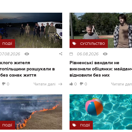
ПОДІЇ
СУСПІЛЬСТВО
07.08.2026
06.08.2026
клого жителя
Рівненські вандали не
топільщини розшукали в
виконали обіцянки: майдан
і без ознак життя
відновили без них
0
Читати далі
0
0
Читати дал
ПОДІЇ
ПОДІЇ