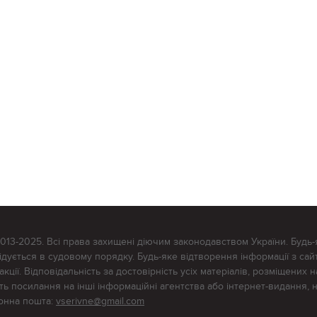
2013-2025. Всі права захищені діючим законодавством України. Будь-
ується в судовому порядку. Будь-яке відтворення інформації з сайт
ції. Відповідальність за достовірність усіх матеріалів, розміщених на
тять посилання на інші інформаційні агентства або інтернет-видання, 
ронна пошта:
vserivne@gmail.com