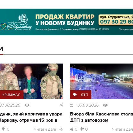
И
КРИМІНАЛ
ДТП
07.08.2026
07.08.2026
дник, який коригував удари
Вчора біля Квасилова стал
Харкову, отримав 15 років
ДТП з автовозом
0
Читати далі
0
0
Читати дал