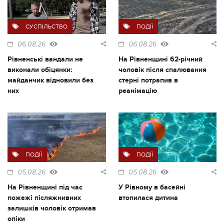
СУСПІЛЬСТВО
ПОДІЇ
06.08.26
06.08.26
Рівненські вандали не
На Рівненщині 62-річний
виконали обіцянки:
чоловік після спалювання
майданчик відновили без
стерні потрапив в
них
реанімацію
ПОДІЇ
ПОДІЇ
05.08.26
05.08.26
На Рівненщині під час
У Рівному в басейні
пожежі післяжнивних
втопилася дитина
залишків чоловік отримав
опіки