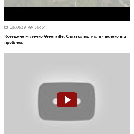
29.09.19
55451
Котеджне містечко Greenville: близько від міста - далеко від
проблем.