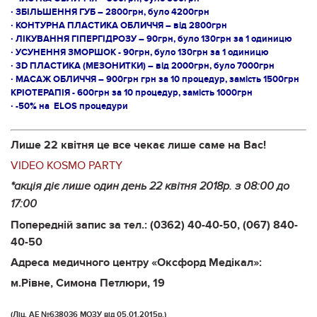
∙ ЗБІЛЬШЕННЯ ГУБ – 2800грн, було 4200грн
∙ КОНТУРНА ПЛАСТИКА ОБЛИЧЧЯ – від 2800грн
∙ ЛІКУВАННЯ ГІПЕРГІДРОЗУ – 90грн, було 130грн за 1 одиницю
∙ УСУНЕННЯ ЗМОРШОК - 90грн, було 130грн за 1 одиницю
∙ 3D ПЛАСТИКА (МЕЗОНИТКИ) – від 2000грн, було 7000грн
∙ МАСАЖ ОБЛИЧЧЯ – 900грн грн за 10 процедур, замість 1500грн
КРІОТЕРАПІЯ - 600грн за 10 процедур, замість 1000грн
∙ -50% на ELOS процедури
Лише 22 квітня це все чекає лише саме на Вас!
VIDEO KOSMO PARTY
*акція діє лише один день 22 квітня 2018р. з 08:00 до
17:00
Попередній запис за тел.:
(0362) 40-40-50, (067) 840-
40-50
Адреса медичного центру «Оксфорд Медікал»:
м.Рівне, Симона Петлюри, 19
(Ліц. АЕ №638036 МОЗУ від 05.01.2015р.)