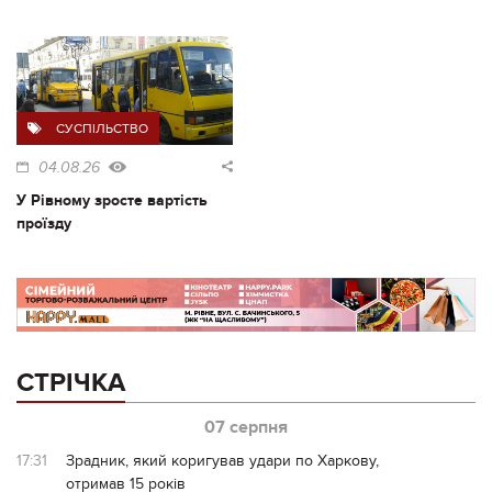
СУСПІЛЬСТВО
04.08.26
У Рівному зросте вартість
проїзду
СТРІЧКА
07 серпня
17:31
Зрадник, який коригував удари по Харкову,
отримав 15 років