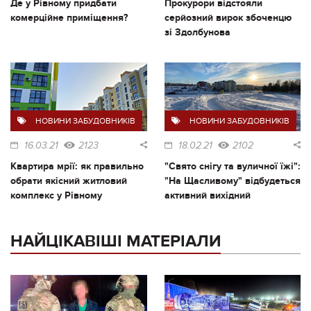
Де у Рівному придбати
Прокурори відстояли
комерційне приміщення?
серйозний вирок збоченцю
зі Здолбунова
НОВИНИ ЗАБУДОВНИКІВ
НОВИНИ ЗАБУДОВНИКІВ
16.03.21
2123
18.02.21
2102
Квартира мрії: як правильно
"Свято снігу та вуличної їжі":
обрати якісний житловий
"На Щасливому" відбудеться
комплекс у Рівному
активний вихідний
НАЙЦІКАВІШІ МАТЕРІАЛИ