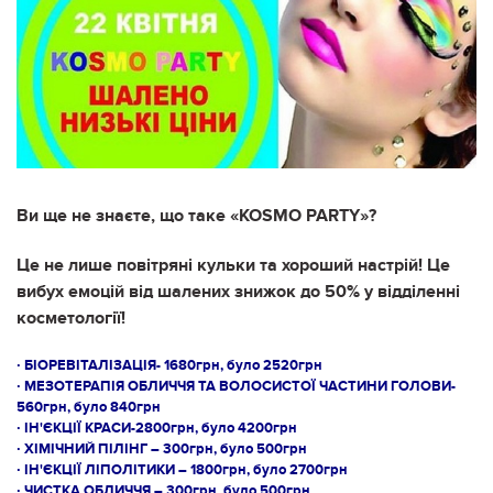
Ви ще не знаєте, що таке «KOSMO PARTY»?
Це не лише повітряні кульки та хороший настрій! Це
вибух емоцій від шалених знижок до 50% у відділенні
косметології!
∙ БІОРЕВІТАЛІЗАЦІЯ- 1680грн, було 2520грн
∙ МЕЗОТЕРАПІЯ ОБЛИЧЧЯ ТА ВОЛОСИСТОЇ ЧАСТИНИ ГОЛОВИ-
560грн, було 840грн
∙ ІН'ЄКЦІЇ КРАСИ-2800грн, було 4200грн
∙ ХІМІЧНИЙ ПІЛІНГ – 300грн, було 500грн
∙ ІН'ЄКЦІЇ ЛІПОЛІТИКИ – 1800грн, було 2700грн
∙ ЧИСТКА ОБЛИЧЧЯ – 300грн, було 500грн