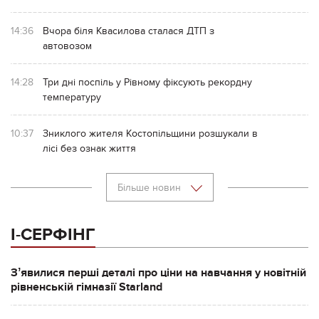
14:36
Вчора біля Квасилова сталася ДТП з
автовозом
14:28
Три дні поспіль у Рівному фіксують рекордну
температуру
10:37
Зниклого жителя Костопільщини розшукали в
лісі без ознак життя
Більше новин
І-СЕРФІНГ
Зʼявилися перші деталі про ціни на навчання у новітній
рівненській гімназії Starland