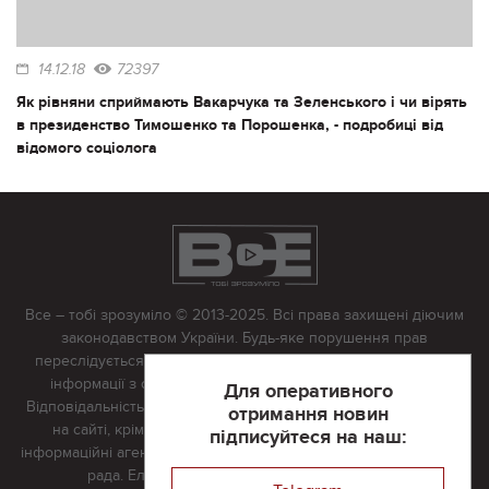
14.12.18
72397
Як рівняни сприймають Вакарчука та Зеленського і чи вірять
в президенство Тимошенко та Порошенка, - подробиці від
відомого соціолога
Все – тобі зрозуміло © 2013-2025. Всі права захищені діючим
законодавством України. Будь-яке порушення прав
переслідується в судовому порядку. Будь-яке відтворення
інформації з сайту тільки з письмово дозволу редакції.
Для оперативного
Відповідальність за достовірність усіх матеріалів, розміщених
отримання новин
на сайті, крім матеріалів, які містять посилання на інші
підписуйтеся на наш:
інформаційні агентства або інтернет-видання, несе редакційна
рада. Електронна пошта:
vserivne@gmail.com