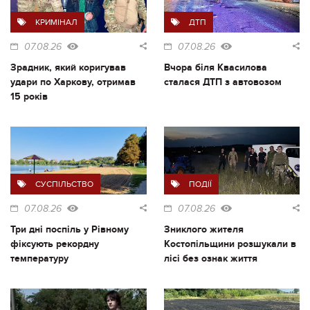
КРИМІНАЛ
ДТП
07.08.26
07.08.26
Зрадник, який коригував
Вчора біля Квасилова
удари по Харкову, отримав
сталася ДТП з автовозом
15 років
СУСПІЛЬСТВО
ПОДІЇ
07.08.26
07.08.26
Три дні поспіль у Рівному
Зниклого жителя
фіксують рекордну
Костопільщини розшукали в
температуру
лісі без ознак життя