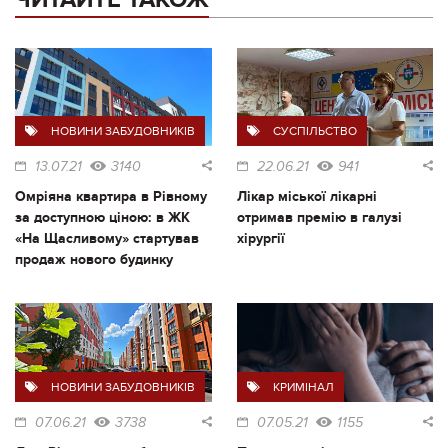
НОВИНИ ЗАБУДОВНИКІВ
СУСПІЛЬСТВО
13.07.21
3140
22.06.21
941
Омріяна квартира в Рівному
Лікар міської лікарні
за доступною ціною: в ЖК
отримав премію в галузі
«На Щасливому» стартував
хірургії
продаж нового будинку
НОВИНИ ЗАБУДОВНИКІВ
КРИМІНАЛ
07.06.21
3738
07.05.21
1155