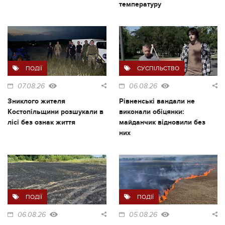
температуру
ПОДІЇ
СУСПІЛЬСТВО
07.08.26
06.08.26
Зниклого жителя
Рівненські вандали не
Костопільщини розшукали в
виконали обіцянки:
лісі без ознак життя
майданчик відновили без
них
ПОДІЇ
ПОДІЇ
06.08.26
05.08.26