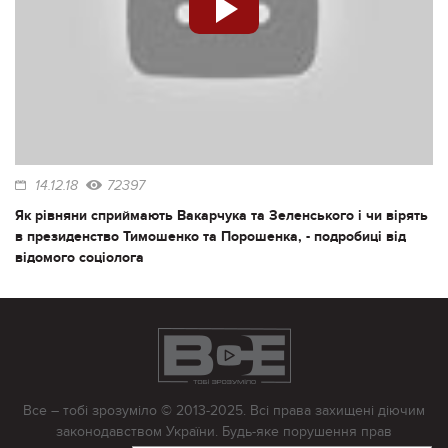
14.12.18
72397
Як рівняни сприймають Вакарчука та Зеленського і чи вірять
в президенство Тимошенко та Порошенка, - подробиці від
відомого соціолога
Все – тобі зрозуміло © 2013-2025. Всі права захищені діючим
законодавством України. Будь-яке порушення прав