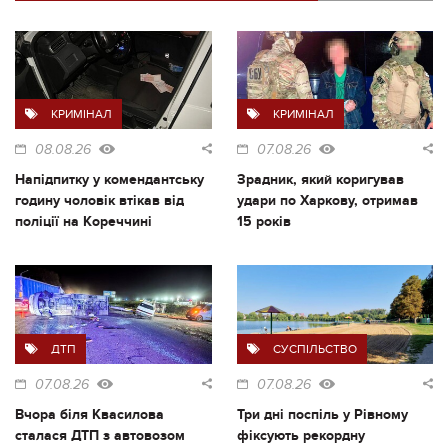
КРИМІНАЛ
КРИМІНАЛ
08.08.26
07.08.26
Напідпитку у комендантську
Зрадник, який коригував
годину чоловік втікав від
удари по Харкову, отримав
поліції на Кореччині
15 років
ДТП
СУСПІЛЬСТВО
07.08.26
07.08.26
Вчора біля Квасилова
Три дні поспіль у Рівному
сталася ДТП з автовозом
фіксують рекордну