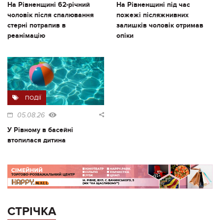
На Рівненщині 62-річний
На Рівненщині під час
чоловік після спалювання
пожежі післяжнивних
стерні потрапив в
залишків чоловік отримав
реанімацію
опіки
ПОДІЇ
05.08.26
У Рівному в басейні
втопилася дитина
СТРІЧКА