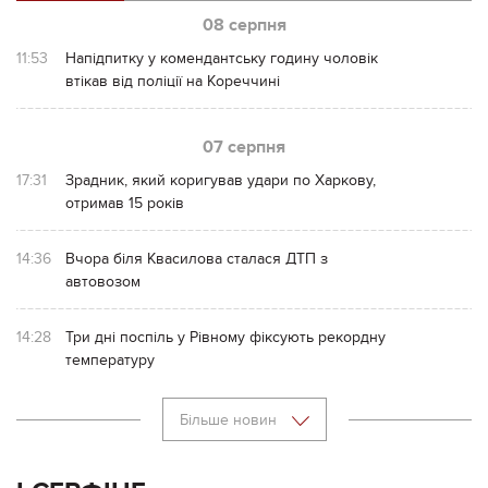
08 серпня
11:53
Напідпитку у комендантську годину чоловік
втікав від поліції на Кореччині
07 серпня
17:31
Зрадник, який коригував удари по Харкову,
отримав 15 років
14:36
Вчора біля Квасилова сталася ДТП з
автовозом
14:28
Три дні поспіль у Рівному фіксують рекордну
температуру
Більше новин