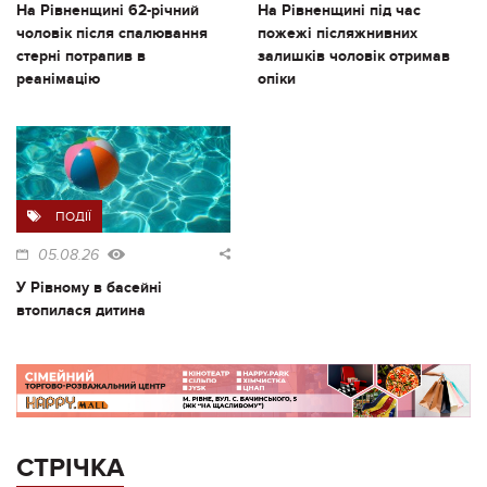
На Рівненщині 62-річний
На Рівненщині під час
чоловік після спалювання
пожежі післяжнивних
стерні потрапив в
залишків чоловік отримав
реанімацію
опіки
ПОДІЇ
05.08.26
У Рівному в басейні
втопилася дитина
СТРІЧКА