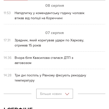
08 серпня
11:53
Напідпитку у комендантську годину чоловік
втікав від поліції на Кореччині
07 серпня
17:31
Зрадник, який коригував удари по Харкову,
отримав 15 років
14:36
Вчора біля Квасилова сталася ДТП з
автовозом
14:28
Три дні поспіль у Рівному фіксують рекордну
температуру
Більше новин