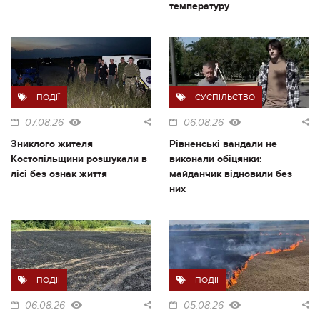
температуру
ПОДІЇ
СУСПІЛЬСТВО
07.08.26
06.08.26
Зниклого жителя
Рівненські вандали не
Костопільщини розшукали в
виконали обіцянки:
лісі без ознак життя
майданчик відновили без
них
ПОДІЇ
ПОДІЇ
06.08.26
05.08.26