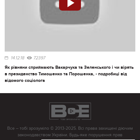
14.12.18
72397
Як рівняни сприймають Вакарчука та Зеленського і чи вірять
в президенство Тимошенко та Порошенка, - подробиці від
відомого соціолога
Все – тобі зрозуміло © 2013-2025. Всі права захищені діючим
законодавством України. Будь-яке порушення прав