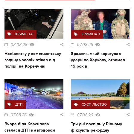
КРИМІНАЛ
КРИМІНАЛ
08.08.26
07.08.26
Напідпитку у комендантську
Зрадник, який коригував
годину чоловік втікав від
удари по Харкову, отримав
поліції на Кореччині
15 років
ДТП
СУСПІЛЬСТВО
07.08.26
07.08.26
Вчора біля Квасилова
Три дні поспіль у Рівному
сталася ДТП з автовозом
фіксують рекордну