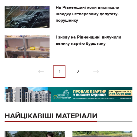
На Рівненщині копи викликали
швидку нетверезому депутату-
порушнику
І знову на Рівненщині вилучили
велику партію бурштину
1
2
НАЙЦІКАВІШІ МАТЕРІАЛИ