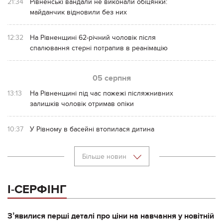
21:34
Рівненські вандали не виконали обіцянки:
майданчик відновили без них
12:32
На Рівненщині 62-річний чоловік після
спалювання стерні потрапив в реанімацію
05 серпня
13:13
На Рівненщині під час пожежі післяжнивних
залишків чоловік отримав опіки
10:37
У Рівному в басейні втопилася дитина
Більше новин
І-СЕРФІНГ
Зʼявилися перші деталі про ціни на навчання у новітній