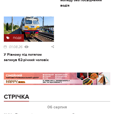
мопеду без посвідчення
водія
ПОДІЇ
01.08.26
У Рівному під потягом
загинув 62-річний чоловік
СТРІЧКА
06 серпня