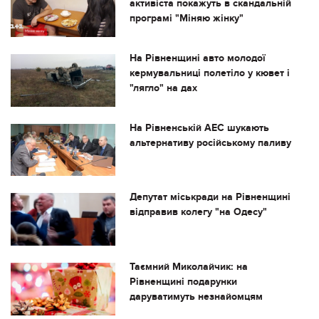
активіста покажуть в скандальній
програмі "Міняю жінку"
На Рівненщині авто молодої
кермувальниці полетіло у кювет і
"лягло" на дах
На Рівненській АЕС шукають
альтернативу російському паливу
Депутат міськради на Рівненщині
відправив колегу "на Одесу"
Таємний Миколайчик: на
Рівненщині подарунки
даруватимуть незнайомцям