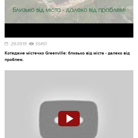
29.09.19
55451
Котеджне містечко Greenville: близько від міста - далеко від
проблем.