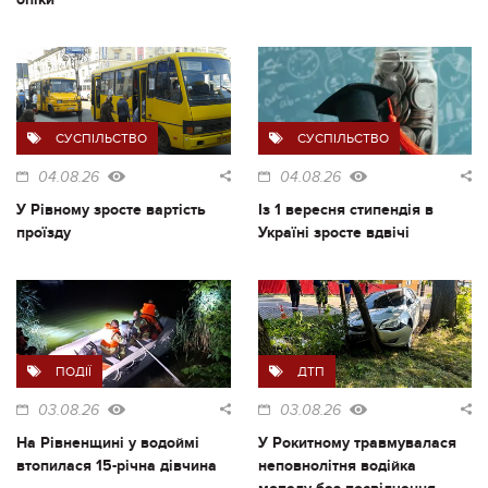
СУСПІЛЬСТВО
СУСПІЛЬСТВО
04.08.26
04.08.26
У Рівному зросте вартість
Із 1 вересня стипендія в
проїзду
Україні зросте вдвічі
ПОДІЇ
ДТП
03.08.26
03.08.26
На Рівненщині у водоймі
У Рокитному травмувалася
втопилася 15-річна дівчина
неповнолітня водійка