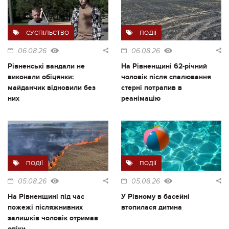
СУСПІЛЬСТВО
ПОДІЇ
06.08.26
06.08.26
Рівненські вандали не
На Рівненщині 62-річний
виконали обіцянки:
чоловік після спалювання
майданчик відновили без
стерні потрапив в
них
реанімацію
ПОДІЇ
ПОДІЇ
05.08.26
05.08.26
На Рівненщині під час
У Рівному в басейні
пожежі післяжнивних
втопилася дитина
залишків чоловік отримав
опіки