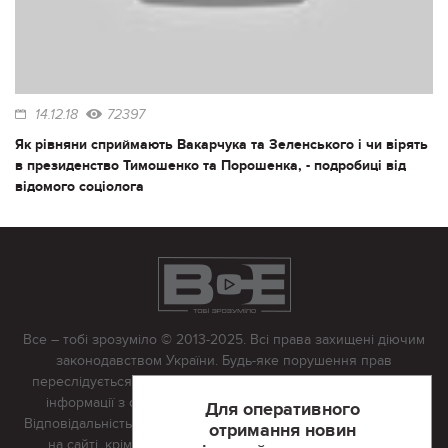
14.12.18
72397
Як рівняни сприймають Вакарчука та Зеленського і чи вірять
в президенство Тимошенко та Порошенка, - подробиці від
відомого соціолога
Все – тобі зрозуміло © 2013-2025. Всі права захищені діючим
законодавством України. Будь-яке порушення прав
переслідується в судовому порядку. Будь-яке відтворення
інформації з сайту тільки з письмово дозволу редакції.
Для оперативного
Відповідальність за достовірність усіх матеріалів, розміщених
отримання новин
на сайті, крім матеріалів, які містять посилання на інші