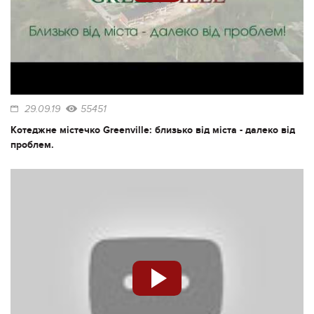
29.09.19
55451
Котеджне містечко Greenville: близько від міста - далеко від
проблем.