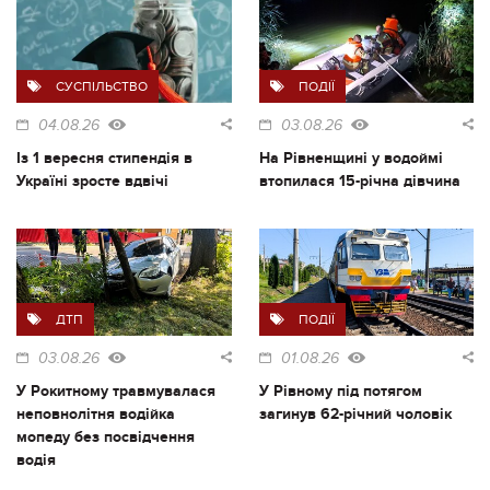
СУСПІЛЬСТВО
ПОДІЇ
04.08.26
03.08.26
Із 1 вересня стипендія в
На Рівненщині у водоймі
Україні зросте вдвічі
втопилася 15-річна дівчина
ДТП
ПОДІЇ
03.08.26
01.08.26
У Рокитному травмувалася
У Рівному під потягом
неповнолітня водійка
загинув 62-річний чоловік
мопеду без посвідчення
водія