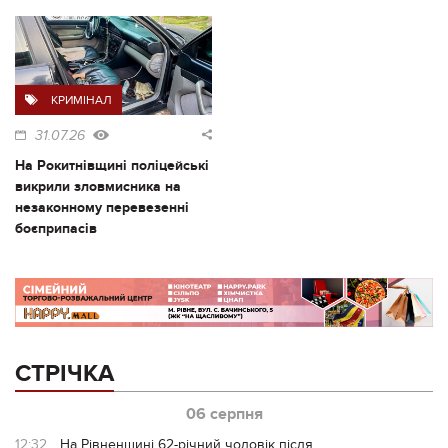
КРИМІНАЛ
31.07.26
На Рокитнівщині поліцейські
викрили зловмисника на
незаконному перевезенні
боєприпасів
СТРІЧКА
06 серпня
12:32
На Рівненщині 62-річний чоловік після