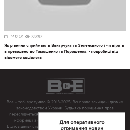
14.12.18
72397
Як рівняни сприймають Вакарчука та Зеленського і чи вірять
в президенство Тимошенко та Порошенка, - подробиці від
відомого соціолога
Все – тобі зрозуміло © 2013-2025. Всі права захищені діючим
законодавством України. Будь-яке порушення прав
переслідується в судовому порядку. Будь-яке відтворення
інформації з сайту тільки з письмово дозволу редакції.
Для оперативного
Відповідальність за достовірність усіх матеріалів, розміщених
отримання новин