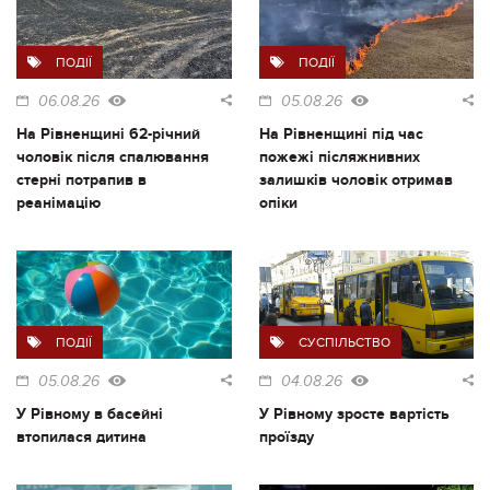
ПОДІЇ
ПОДІЇ
06.08.26
05.08.26
На Рівненщині 62-річний
На Рівненщині під час
чоловік після спалювання
пожежі післяжнивних
стерні потрапив в
залишків чоловік отримав
реанімацію
опіки
ПОДІЇ
СУСПІЛЬСТВО
05.08.26
04.08.26
У Рівному в басейні
У Рівному зросте вартість
втопилася дитина
проїзду