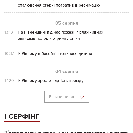
спалювання стерні потрапив в реанімацію
05 серпня
13:13
На Рівненщині під час пожежі післяжнивних
залишків чоловік отримав опіки
10:37
У Рівному в басейні втопилася дитина
04 серпня
17:20
У Рівному зросте вартість проїзду
Більше новин
І-СЕРФІНГ
Зʼявилися перші деталі про ціни на навчання у новітній