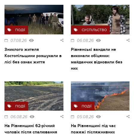
ПОДІЇ
СУСПІЛЬСТВО
07.08.26
06.08.26
Зниклого жителя
Рівненські вандали не
Костопільщини розшукали в
виконали обіцянки:
лісі без ознак життя
майданчик відновили без
них
ПОДІЇ
ПОДІЇ
06.08.26
05.08.26
На Рівненщині 62-річний
На Рівненщині під час
чоловік після спалювання
пожежі післяжнивних