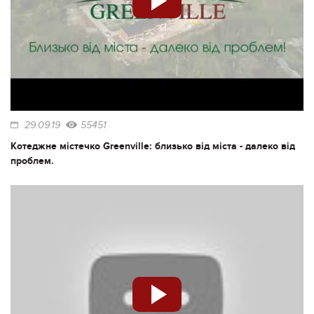
29.09.19
55451
Котеджне містечко Greenville: близько від міста - далеко від
проблем.