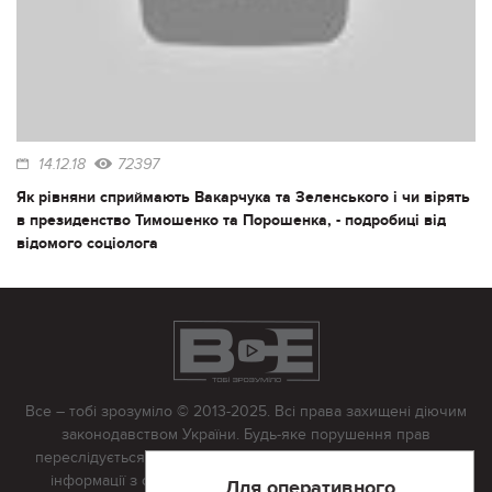
14.12.18
72397
Як рівняни сприймають Вакарчука та Зеленського і чи вірять
в президенство Тимошенко та Порошенка, - подробиці від
відомого соціолога
Все – тобі зрозуміло © 2013-2025. Всі права захищені діючим
законодавством України. Будь-яке порушення прав
переслідується в судовому порядку. Будь-яке відтворення
інформації з сайту тільки з письмово дозволу редакції.
Для оперативного