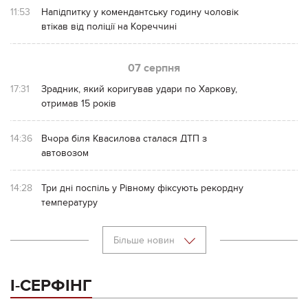
11:53
Напідпитку у комендантську годину чоловік
втікав від поліції на Кореччині
07 серпня
17:31
Зрадник, який коригував удари по Харкову,
отримав 15 років
14:36
Вчора біля Квасилова сталася ДТП з
автовозом
14:28
Три дні поспіль у Рівному фіксують рекордну
температуру
Більше новин
І-СЕРФІНГ