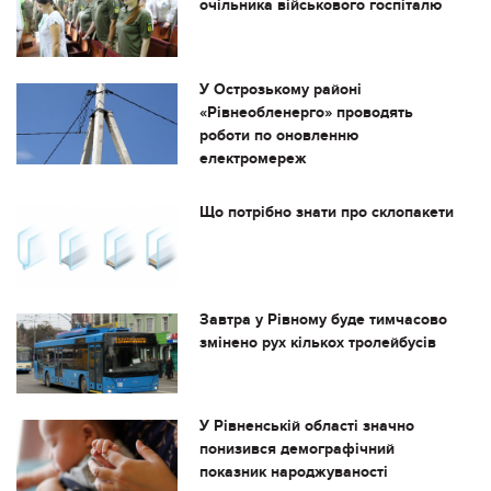
очільника військового госпіталю
У Острозькому районі
«Рівнеобленерго» проводять
роботи по оновленню
електромереж
Що потрібно знати про склопакети
Завтра у Рівному буде тимчасово
змінено рух кількох тролейбусів
У Рівненській області значно
понизився демографічний
показник народжуваності