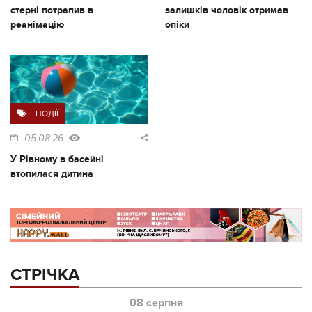
стерні потрапив в
залишків чоловік отримав
реанімацію
опіки
ПОДІЇ
05.08.26
У Рівному в басейні
втопилася дитина
СТРІЧКА
08 серпня