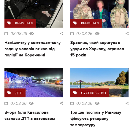
КРИМІНАЛ
КРИМІНАЛ
08.08.26
07.08.26
Напідпитку у комендантську
Зрадник, який коригував
годину чоловік втікав від
удари по Харкову, отримав
поліції на Кореччині
15 років
ДТП
СУСПІЛЬСТВО
07.08.26
07.08.26
Вчора біля Квасилова
Три дні поспіль у Рівному
сталася ДТП з автовозом
фіксують рекордну
температуру