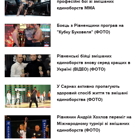
професійні бої зі змішаних
єдиноборств ММА
Боєць з Рівненщини програв на
"Кубку Буковеля" (ФОТО)
Рівненські бійці змішаних
єдиноборств знову серед кращих в
Україні (ВІДЕО) (ФОТО)
У Сарнах активно пропагують
здоровий спосіб життя та змішані
єдиноборства (ФОТО)
Рівнянин Андрій Хохлов переміг на
Міжнародному турнірі зі змішаних
єдиноборств (ФОТО)