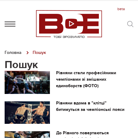
Головна
Пошук
Пошук
Рівняни стали професійними
чемпіонами зі змішаних
єдиноборств (ФОТО)
Рівняни вдома в "клітці"
битимуться за чемпіонські пояси
До Рівного повертаються