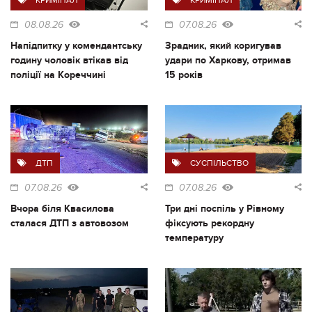
08.08.26
07.08.26
Напідпитку у комендантську
Зрадник, який коригував
годину чоловік втікав від
удари по Харкову, отримав
поліції на Кореччині
15 років
ДТП
СУСПІЛЬСТВО
07.08.26
07.08.26
Вчора біля Квасилова
Три дні поспіль у Рівному
сталася ДТП з автовозом
фіксують рекордну
температуру