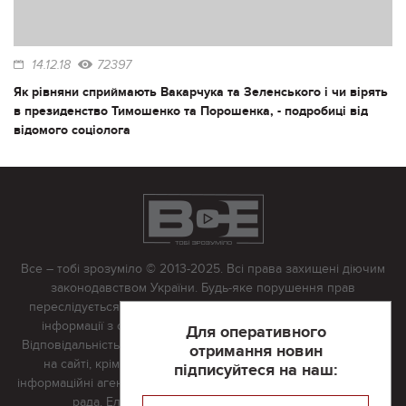
14.12.18
72397
Як рівняни сприймають Вакарчука та Зеленського і чи вірять
в президенство Тимошенко та Порошенка, - подробиці від
відомого соціолога
Все – тобі зрозуміло © 2013-2025. Всі права захищені діючим
законодавством України. Будь-яке порушення прав
переслідується в судовому порядку. Будь-яке відтворення
інформації з сайту тільки з письмово дозволу редакції.
Для оперативного
Відповідальність за достовірність усіх матеріалів, розміщених
отримання новин
на сайті, крім матеріалів, які містять посилання на інші
підписуйтеся на наш:
інформаційні агентства або інтернет-видання, несе редакційна
рада. Електронна пошта:
vserivne@gmail.com