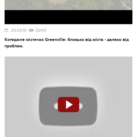
29.09.19
55451
Котеджне містечко Greenville: близько від міста - далеко від
проблем.