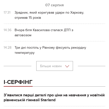
07 серпня
17:31
Зрадник, який коригував удари по Харкову,
отримав 15 років
14:36
Вчора біля Квасилова сталася ДТП з
автовозом
14:28
Три дні поспіль у Рівному фіксують рекордну
температуру
Більше новин
І-СЕРФІНГ
Зʼявилися перші деталі про ціни на навчання у новітній
рівненській гімназії Starland