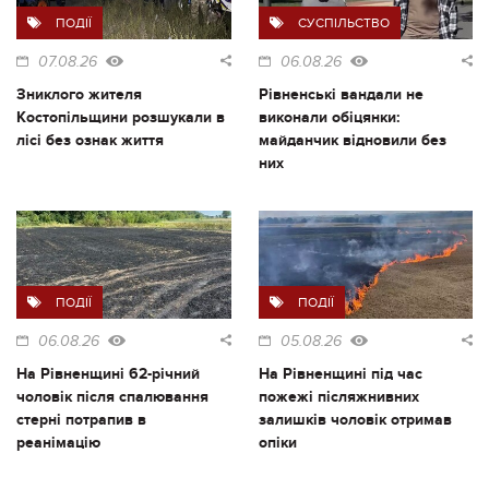
ПОДІЇ
СУСПІЛЬСТВО
07.08.26
06.08.26
Зниклого жителя
Рівненські вандали не
Костопільщини розшукали в
виконали обіцянки:
лісі без ознак життя
майданчик відновили без
них
ПОДІЇ
ПОДІЇ
06.08.26
05.08.26
На Рівненщині 62-річний
На Рівненщині під час
чоловік після спалювання
пожежі післяжнивних
стерні потрапив в
залишків чоловік отримав
реанімацію
опіки