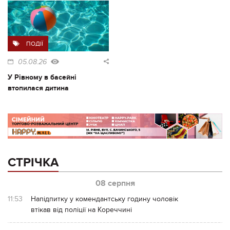
ПОДІЇ
05.08.26
У Рівному в басейні
втопилася дитина
СТРІЧКА
08 серпня
11:53
Напідпитку у комендантську годину чоловік
втікав від поліції на Кореччині