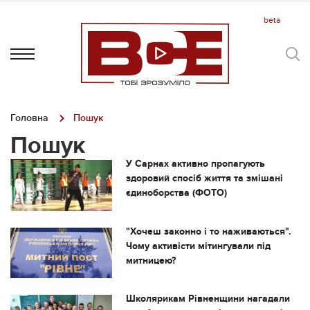
Головна
Пошук
Пошук
У Сарнах активно пропагують
здоровий спосіб життя та змішані
єдиноборства (ФОТО)
"Хочеш законно і то наживаються".
Чому активісти мітингували під
митницею?
Школярикам Рівненщини нагадали