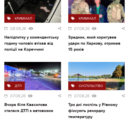
КРИМІНАЛ
КРИМІНАЛ
08.08.26
07.08.26
Напідпитку у комендантську
Зрадник, який коригував
годину чоловік втікав від
удари по Харкову, отримав
поліції на Кореччині
15 років
ДТП
СУСПІЛЬСТВО
07.08.26
07.08.26
Вчора біля Квасилова
Три дні поспіль у Рівному
сталася ДТП з автовозом
фіксують рекордну
температуру