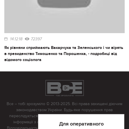
14.12.18
72397
Як рівняни сприймають Вакарчука та Зеленського і чи вірять
в президенство Тимошенко та Порошенка, - подробиці від
відомого соціолога
Все – тобі зрозуміло © 2013-2025. Всі права захищені діючим
законодавством України. Будь-яке порушення прав
переслідується в судовому порядку. Будь-яке відтворення
інформації з сайту тільки з письмово дозволу редакції.
Для оперативного
Відповідальність за достовірність усіх матеріалів, розміщених