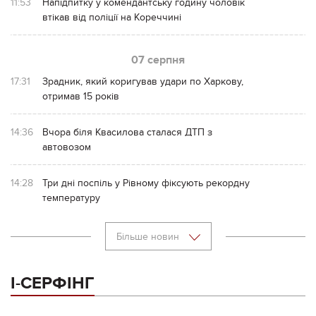
11:53
Напідпитку у комендантську годину чоловік
втікав від поліції на Кореччині
07 серпня
17:31
Зрадник, який коригував удари по Харкову,
отримав 15 років
14:36
Вчора біля Квасилова сталася ДТП з
автовозом
14:28
Три дні поспіль у Рівному фіксують рекордну
температуру
Більше новин
І-СЕРФІНГ