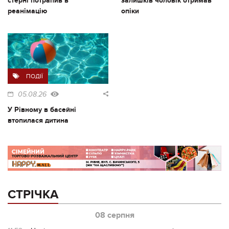
стерні потрапив в
залишків чоловік отримав
реанімацію
опіки
ПОДІЇ
05.08.26
У Рівному в басейні
втопилася дитина
СТРІЧКА
08 серпня