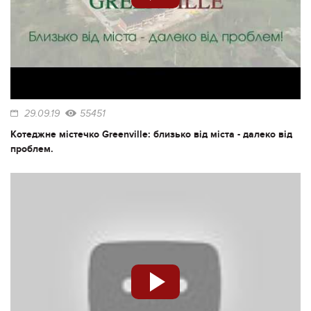
29.09.19
55451
Котеджне містечко Greenville: близько від міста - далеко від
проблем.