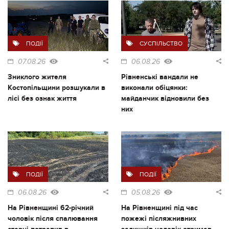
ПОДІЇ
СУСПІЛЬСТВО
07.08.26
06.08.26
Зниклого жителя
Рівненські вандали не
Костопільщини розшукали в
виконали обіцянки:
лісі без ознак життя
майданчик відновили без
них
ПОДІЇ
ПОДІЇ
06.08.26
05.08.26
На Рівненщині 62-річний
На Рівненщині під час
чоловік після спалювання
пожежі післяжнивних