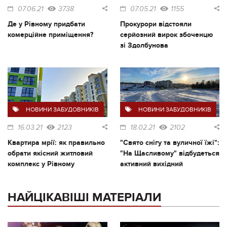
07.06.21
3738
07.05.21
1155
Де у Рівному придбати
Прокурори відстояли
комерційне приміщення?
серйозний вирок збоченцю
зі Здолбунова
НОВИНИ ЗАБУДОВНИКІВ
НОВИНИ ЗАБУДОВНИКІВ
16.03.21
2123
18.02.21
2102
Квартира мрії: як правильно
"Свято снігу та вуличної їжі":
обрати якісний житловий
"На Щасливому" відбудеться
комплекс у Рівному
активний вихідний
НАЙЦІКАВІШІ МАТЕРІАЛИ