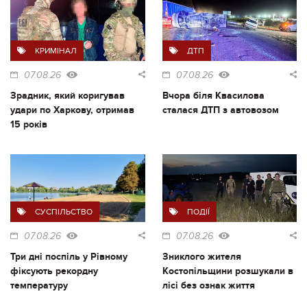
КРИМІНАЛ
ДТП
07.08.26
07.08.26
Зрадник, який коригував
Вчора біля Квасилова
удари по Харкову, отримав
сталася ДТП з автовозом
15 років
СУСПІЛЬСТВО
ПОДІЇ
07.08.26
07.08.26
Три дні поспіль у Рівному
Зниклого жителя
фіксують рекордну
Костопільщини розшукали в
температуру
лісі без ознак життя