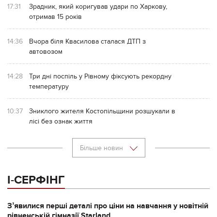
17:31
Зрадник, який коригував удари по Харкову,
отримав 15 років
14:36
Вчора біля Квасилова сталася ДТП з
автовозом
14:28
Три дні поспіль у Рівному фіксують рекордну
температуру
10:37
Зниклого жителя Костопільщини розшукали в
лісі без ознак життя
Більше новин
І-СЕРФІНГ
Зʼявилися перші деталі про ціни на навчання у новітній
рівненській гімназії Starland