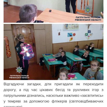
Відгадуючи загадки, діти пригадали як переходити
дорогу, а під час цікавих бесід та рухливих ігор з
патрульними дізнались, наскільки важливо «засвітитись»
у темряві за допомогою флікерів (світловідбиваючих