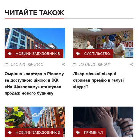
ЧИТАЙТЕ ТАКОЖ
НОВИНИ ЗАБУДОВНИКІВ
СУСПІЛЬСТВО
13.07.21
3140
22.06.21
941
Омріяна квартира в Рівному
Лікар міської лікарні
за доступною ціною: в ЖК
отримав премію в галузі
«На Щасливому» стартував
хірургії
продаж нового будинку
НОВИНИ ЗАБУДОВНИКІВ
КРИМІНАЛ