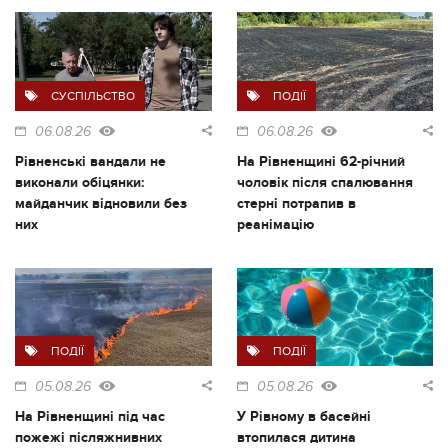
СУСПІЛЬСТВО
ПОДІЇ
06.08.26
06.08.26
Рівненські вандали не
На Рівненщині 62-річний
виконали обіцянки:
чоловік після спалювання
майданчик відновили без
стерні потрапив в
них
реанімацію
ПОДІЇ
ПОДІЇ
05.08.26
05.08.26
На Рівненщині під час
У Рівному в басейні
пожежі післяжнивних
втопилася дитина