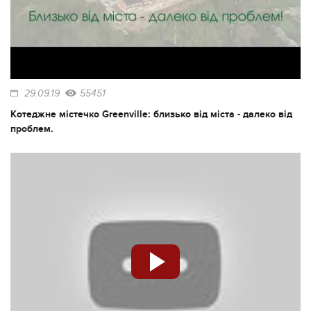
29.09.19
55451
Котеджне містечко Greenville: близько від міста - далеко від
проблем.