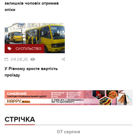
залишків чоловік отримав
опіки
СУСПІЛЬСТВО
04.08.26
У Рівному зросте вартість
проїзду
СТРІЧКА
07 серпня