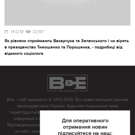
14.12.18
72397
Як рівняни сприймають Вакарчука та Зеленського і чи вірять
в президенство Тимошенко та Порошенка, - подробиці від
відомого соціолога
Все – тобі зрозуміло © 2013-2025. Всі права захищені діючим
законодавством України. Будь-яке порушення прав
переслідується в судовому порядку. Будь-яке відтворення
інформації з сайту тільки з письмово дозволу редакції.
Для оперативного
Відповідальність за достовірність усіх матеріалів, розміщених
отримання новин
на сайті, крім матеріалів, які містять посилання на інші
підписуйтеся на наш: