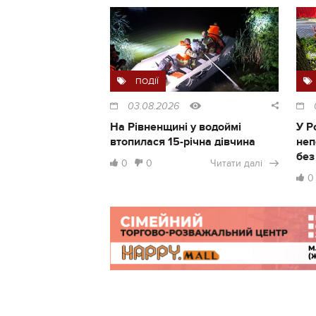
ПОДІЇ
03.08.2026
На Рівненщині у водоймі
У Р
втопилася 15-річна дівчина
неп
без
0
0
Читати далі
0