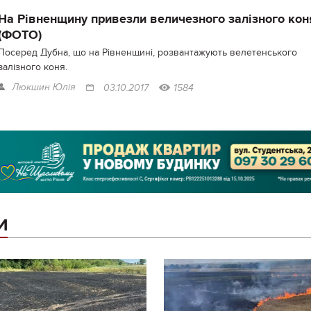
На Рівненщину привезли величезного залізного кон
(ФОТО)
Посеред Дубна, що на Рівненщині, розвантажують велетенського
залізного коня.
Люкшин Юлія
03.10.2017
1584
И