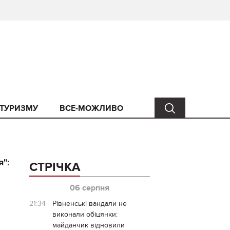
 ТУРИЗМУ
ВСЕ-МОЖЛИВО
я":
СТРІЧКА
06 серпня
21:34
Рівненські вандали не
виконали обіцянки:
майданчик відновили