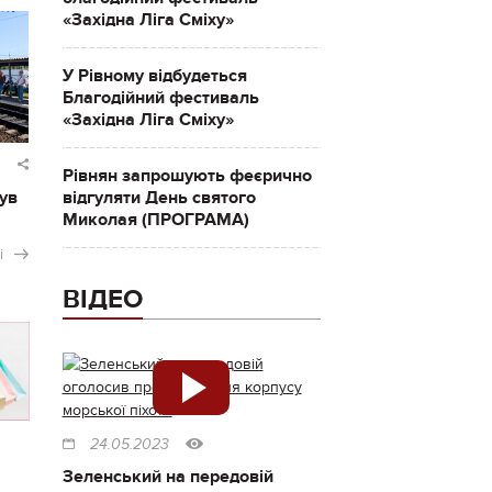
«Західна Ліга Сміху»
У Рівному відбудеться
Благодійний фестиваль
«Західна Ліга Сміху»
Рівнян запрошують феєрично
ув
відгуляти День святого
Миколая (ПРОГРАМА)
і
ВІДЕО
24.05.2023
Зеленський на передовій