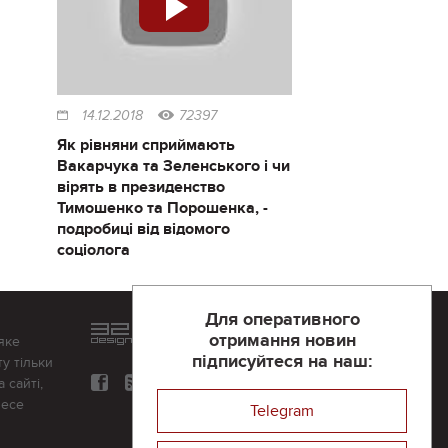
14.12.2018
72397
Як рівняни сприймають
Вакарчука та Зеленського і чи
вірять в президенство
Тимошенко та Порошенка, -
подробиці від відомого
соціолога
Для оперативного
Розроблений та підтримується
отримання новин
яке
в
компанії 32х32
підписуйтеся на наш:
у тільки
 сайті,
несе
Telegram