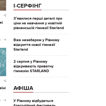
І-СЕРФІНГ
Зʼявилися перші деталі про
жі
ціни на навчання у новітній
рівненській гімназії Starland
і
Вже незабаром у Рівному
відкриття нової гімназії
Starland
2 серпня у Рівному
відкривають приватну
гімназію STARLAND
АФІША
аїні
і
У Рівному відбудеться
благодійний фестиваль