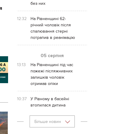
без них
я
12:32
На Рівненщині 62-
річний чоловік після
спалювання стерні
потрапив в реанімацію
05 серпня
13:13
На Рівненщині під час
пожежі післяжнивних
залишків чоловік
отримав опіки
10:37
У Рівному в басейні
втопилася дитина
Більше новин