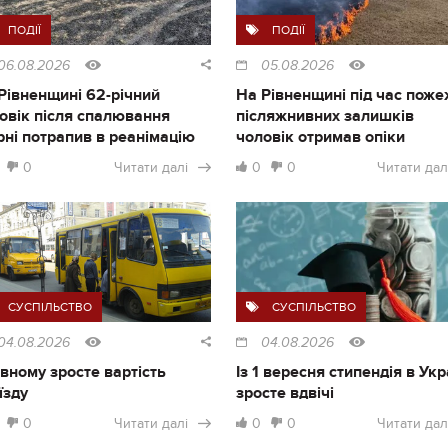
ПОДІЇ
ПОДІЇ
06.08.2026
05.08.2026
Рівненщині 62-річний
На Рівненщині під час поже
овік після спалювання
післяжнивних залишків
рні потрапив в реанімацію
чоловік отримав опіки
0
Читати далі
0
0
Читати дал
СУСПІЛЬСТВО
СУСПІЛЬСТВО
04.08.2026
04.08.2026
івному зросте вартість
Із 1 вересня стипендія в Укр
їзду
зросте вдвічі
0
Читати далі
0
0
Читати дал