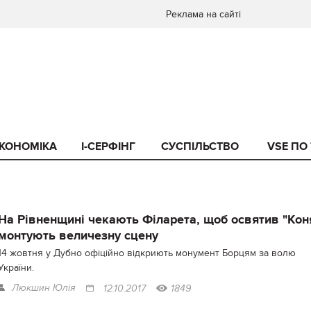
Реклама на сайті
КОНОМІКА
I-СЕРФІНГ
СУСПІЛЬСТВО
VSE ПО
На Рівненщині чекають Філарета, щоб освятив "Кон
монтують величезну сцену
14 жовтня у Дубно офіційно відкриють монумент Борцям за волю
України.
Люкшин Юлія
12.10.2017
1849