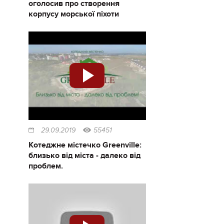
оголосив про створення
корпусу морської піхоти
29.09.2019
55451
Котеджне містечко Greenville:
близько від міста - далеко від
проблем.