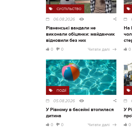
СУСПІЛЬСТВО
06.08.2026
Рівненські вандали не
На 
виконали обіцянки: майданчик
чол
відновили без них
сте
0
0
Читати далі
0
ПОДІЇ
05.08.2026
У Рівному в басейні втопилася
У Р
дитина
про
0
0
Читати далі
0