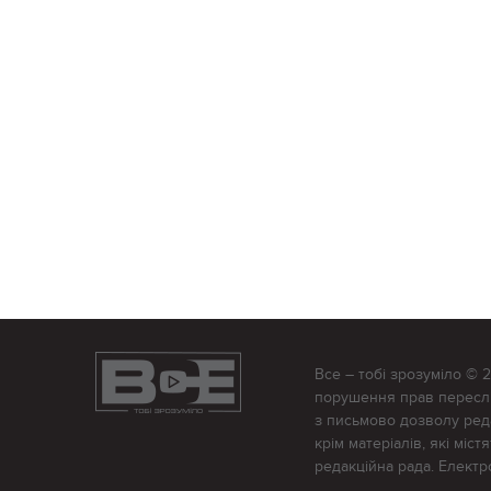
Все – тобі зрозуміло © 
порушення прав переслід
з письмово дозволу редак
крім матеріалів, які міс
редакційна рада. Елект