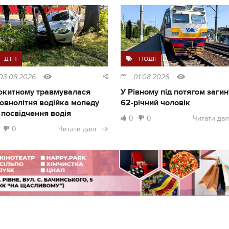
ДТП
ПОДІЇ
03.08.2026
01.08.2026
окитному травмувалася
У Рівному під потягом загин
овнолітня водійка мопеду
62-річний чоловік
 посвідчення водія
0
0
Читати дал
0
Читати далі