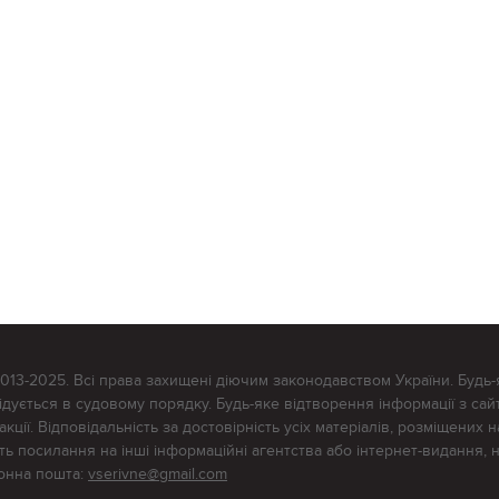
2013-2025. Всі права захищені діючим законодавством України. Будь-
ується в судовому порядку. Будь-яке відтворення інформації з сайт
ції. Відповідальність за достовірність усіх матеріалів, розміщених на
тять посилання на інші інформаційні агентства або інтернет-видання, 
ронна пошта:
vserivne@gmail.com