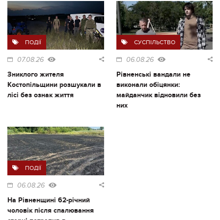
ПОДІЇ
СУСПІЛЬСТВО
07.08.26
06.08.26
Зниклого жителя
Рівненські вандали не
Костопільщини розшукали в
виконали обіцянки:
лісі без ознак життя
майданчик відновили без
них
ПОДІЇ
06.08.26
На Рівненщині 62-річний
чоловік після спалювання