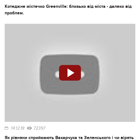
Котеджне містечко Greenville: близько від міста - далеко від
проблем.
14.12.18
72397
Як рівняни сприймають Вакарчука та Зеленського і чи вірять