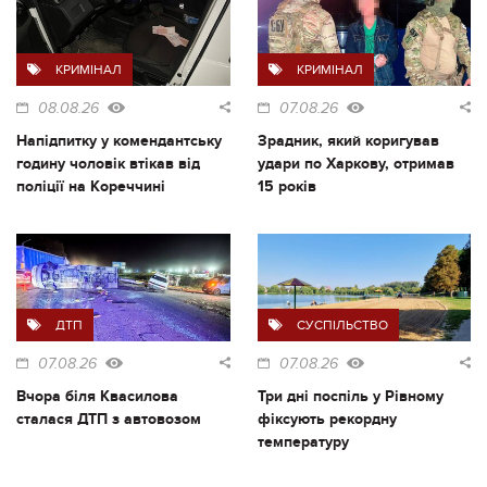
КРИМІНАЛ
КРИМІНАЛ
08.08.26
07.08.26
Напідпитку у комендантську
Зрадник, який коригував
годину чоловік втікав від
удари по Харкову, отримав
поліції на Кореччині
15 років
ДТП
СУСПІЛЬСТВО
07.08.26
07.08.26
Вчора біля Квасилова
Три дні поспіль у Рівному
сталася ДТП з автовозом
фіксують рекордну
температуру