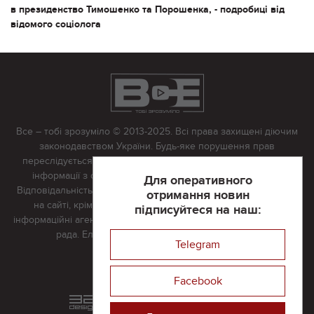
в президенство Тимошенко та Порошенка, - подробиці від
відомого соціолога
Все – тобі зрозуміло © 2013-2025. Всі права захищені діючим
законодавством України. Будь-яке порушення прав
переслідується в судовому порядку. Будь-яке відтворення
інформації з сайту тільки з письмово дозволу редакції.
Для оперативного
Відповідальність за достовірність усіх матеріалів, розміщених
отримання новин
на сайті, крім матеріалів, які містять посилання на інші
підписуйтеся на наш:
інформаційні агентства або інтернет-видання, несе редакційна
рада. Електронна пошта:
vserivne@gmail.com
Telegram
Реклама на сайті
Facebook
Розроблений та підтримується
в
компанії 32х32