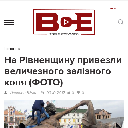
Головна
На Рівненщину привезли
величезного залізного
коня (ФОТО)
Люкшин Юлія
0
0
03.10.2017