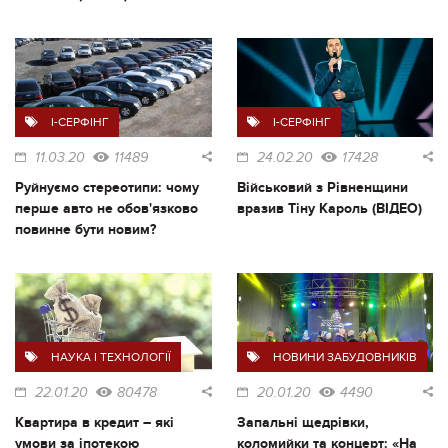
I-СЕРФІНГ
I-СЕРФІНГ
11.03.20
11489
24.02.20
17428
Руйнуємо стереотипи: чому
Військовий з Рівненщини
перше авто не обов'язково
вразив Тіну Кароль (ВІДЕО)
повинне бути новим?
НАУКА І ТЕХНОЛОГІЇ
НОВИНИ ЗАБУДОВНИКІВ
22.01.20
80478
20.01.20
4490
Квартира в кредит – які
Запальні щедрівки,
умови за іпотекою
коломийки та концерт: «На