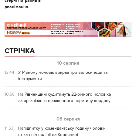
стерні потрапив в
реанімацію
СТРІЧКА
10 серпня
12:44
У Рівному чоловік викрав три велосипеди та
інструменти
10:58
На Рівненщині судитимуть 22-річного чоловіка
за організацію незаконного перетину кордону
08 серпня
11:53
Напідпитку у комендантську годину чоловік
втікав від поліції на Кореччині