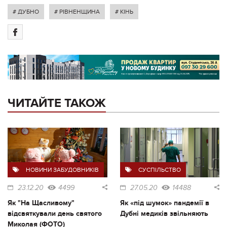
# ДУБНО
# РІВНЕНЩИНА
# КІНЬ
ЧИТАЙТЕ ТАКОЖ
НОВИНИ ЗАБУДОВНИКІВ
СУСПІЛЬСТВО
23.12.20
4499
27.05.20
14488
Як "На Щасливому"
Як «під шумок» пандемії в
відсвяткували день святого
Дубні медиків звільняють
Миколая (ФОТО)