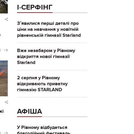
І-СЕРФІНГ
Зʼявилися перші деталі про
ціни на навчання у новітній
в
рівненській гімназії Starland
і
Вже незабаром у Рівному
відкриття нової гімназії
Starland
2 серпня у Рівному
відкривають приватну
гімназію STARLAND
АФІША
жі
У Рівному відбудеться
і
благодійний фестиваль