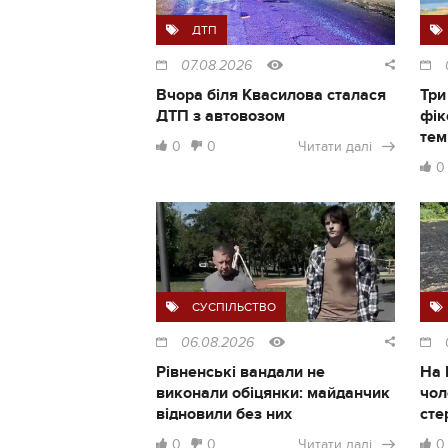
ДТП
07.08.2026
Вчора біля Квасилова сталася
Три
ДТП з автовозом
фік
тем
0
0
Читати далі
0
СУСПІЛЬСТВО
06.08.2026
Рівненські вандали не
На 
виконали обіцянки: майданчик
чол
відновили без них
сте
0
0
Читати далі
0