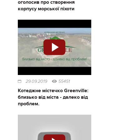
оголосив про створення
корпусу морської піхоти
29.09.2019
55451
Котеджне містечко Greenville:
близько від міста - далеко від
проблем.