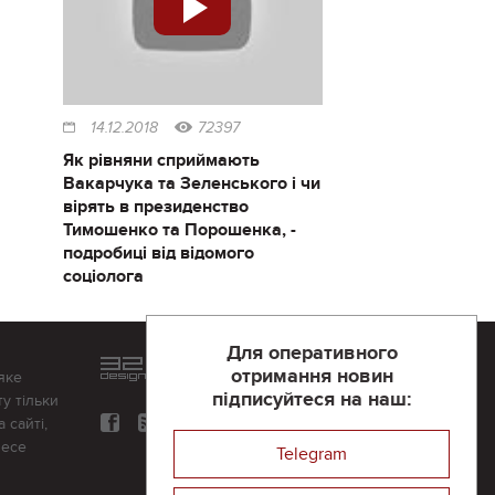
14.12.2018
72397
Як рівняни сприймають
Вакарчука та Зеленського і чи
вірять в президенство
Тимошенко та Порошенка, -
подробиці від відомого
соціолога
Для оперативного
Розроблений та підтримується
отримання новин
яке
в
компанії 32х32
підписуйтеся на наш:
у тільки
 сайті,
несе
Telegram