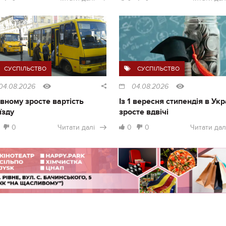
СУСПІЛЬСТВО
СУСПІЛЬСТВО
04.08.2026
04.08.2026
івному зросте вартість
Із 1 вересня стипендія в Укр
їзду
зросте вдвічі
0
Читати далі
0
0
Читати дал