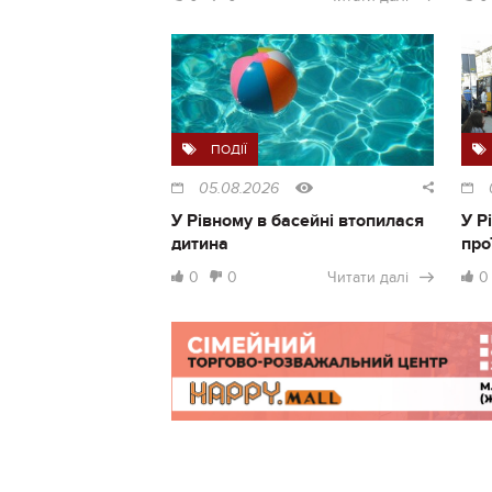
ПОДІЇ
05.08.2026
У Рівному в басейні втопилася
У Р
дитина
про
0
0
Читати далі
0