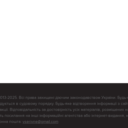
2013-2025. Всі права захищені діючим законодавством України. Будь-
ується в судовому порядку. Будь-яке відтворення інформації з сайт
ції. Відповідальність за достовірність усіх матеріалів, розміщених на
тять посилання на інші інформаційні агентства або інтернет-видання, 
ронна пошта:
vserivne@gmail.com