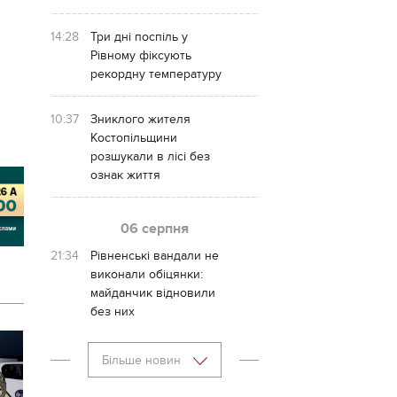
14:28
Три дні поспіль у
Рівному фіксують
рекордну температуру
10:37
Зниклого жителя
Костопільщини
розшукали в лісі без
ознак життя
06 серпня
21:34
Рівненські вандали не
виконали обіцянки:
майданчик відновили
без них
Більше новин