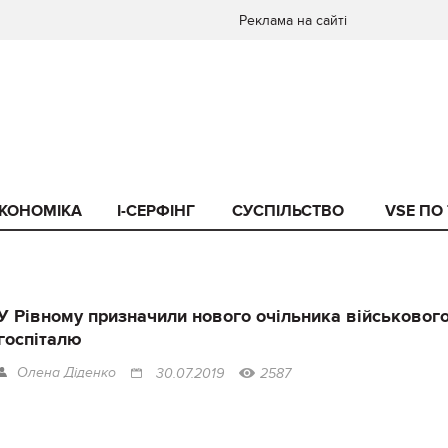
Реклама на сайті
КОНОМІКА
I-СЕРФІНГ
СУСПІЛЬСТВО
VSE ПО
У Рівному призначили нового очільника військовог
госпіталю
Олена Діденко
30.07.2019
2587