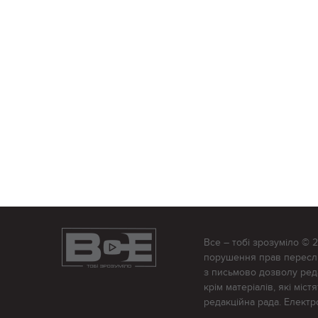
Все – тобі зрозуміло © 
порушення прав переслід
з письмово дозволу редак
крім матеріалів, які міс
редакційна рада. Елект