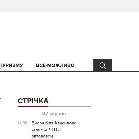
 ТУРИЗМУ
ВСЕ-МОЖЛИВО
о
СТРІЧКА
07 серпня
14:36
Вчора біля Квасилова
сталася ДТП з
автовозом