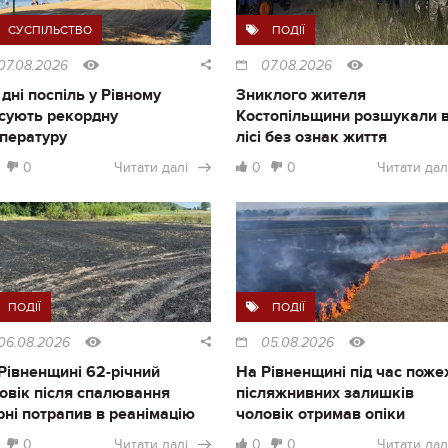
СУСПІЛЬСТВО
ПОДІЇ
07.08.2026
07.08.2026
 дні поспіль у Рівному
Зниклого жителя
сують рекордну
Костопільщини розшукали 
пературу
лісі без ознак життя
0
Читати далі
0
0
Читати дал
ПОДІЇ
ПОДІЇ
06.08.2026
05.08.2026
Рівненщині 62-річний
На Рівненщині під час поже
овік після спалювання
післяжнивних залишків
рні потрапив в реанімацію
чоловік отримав опіки
0
Читати далі
0
0
Читати дал