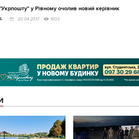
"Укрпошту" у Рівному очолив новий керівник
20.04.2017
1603
И