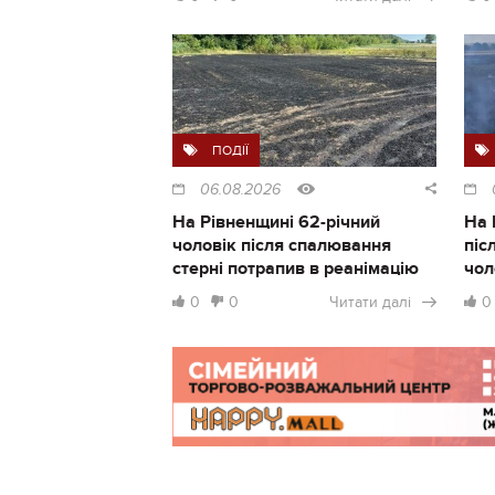
ПОДІЇ
06.08.2026
На Рівненщині 62-річний
На 
чоловік після спалювання
піс
стерні потрапив в реанімацію
чол
0
0
Читати далі
0