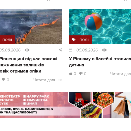
ПОДІЇ
ПОДІЇ
05.08.2026
05.08.2026
Рівненщині під час пожежі
У Рівному в басейні втопил
ляжнивних залишків
дитина
овік отримав опіки
0
0
Читати дал
0
Читати далі