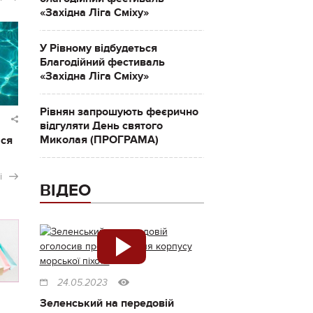
«Західна Ліга Сміху»
У Рівному відбудеться
Благодійний фестиваль
«Західна Ліга Сміху»
Рівнян запрошують феєрично
відгуляти День святого
Миколая (ПРОГРАМА)
ася
і
ВІДЕО
24.05.2023
Зеленський на передовій