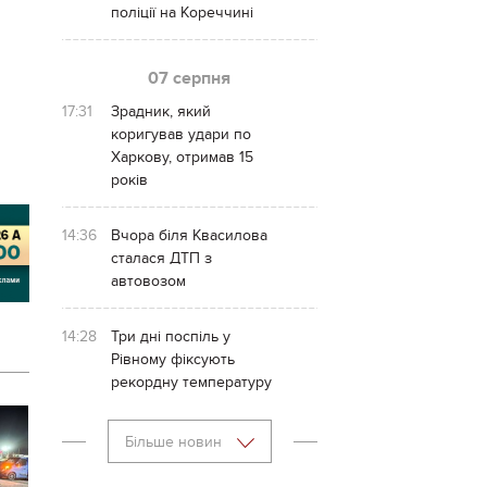
поліції на Кореччині
07 серпня
17:31
Зрадник, який
коригував удари по
Харкову, отримав 15
років
14:36
Вчора біля Квасилова
сталася ДТП з
автовозом
14:28
Три дні поспіль у
Рівному фіксують
рекордну температуру
Більше новин