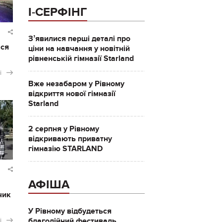
І-СЕРФІНГ
Зʼявилися перші деталі про
ася
ціни на навчання у новітній
рівненській гімназії Starland
і
Вже незабаром у Рівному
відкриття нової гімназії
Starland
2 серпня у Рівному
відкривають приватну
гімназію STARLAND
АФІША
чик
У Рівному відбудеться
і
благодійний фестиваль