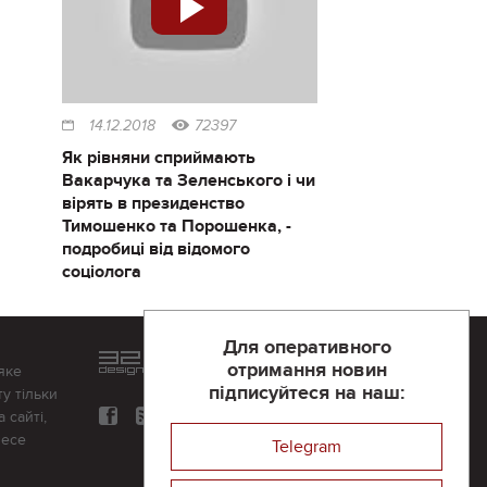
14.12.2018
72397
Як рівняни сприймають
Вакарчука та Зеленського і чи
вірять в президенство
Тимошенко та Порошенка, -
подробиці від відомого
соціолога
Для оперативного
Розроблений та підтримується
отримання новин
яке
в
компанії 32х32
підписуйтеся на наш:
у тільки
 сайті,
несе
Telegram