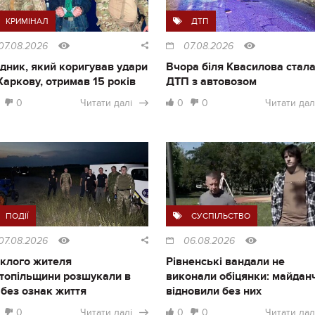
КРИМІНАЛ
ДТП
07.08.2026
07.08.2026
дник, який коригував удари
Вчора біля Квасилова стал
Харкову, отримав 15 років
ДТП з автовозом
0
Читати далі
0
0
Читати дал
ПОДІЇ
СУСПІЛЬСТВО
07.08.2026
06.08.2026
клого жителя
Рівненські вандали не
топільщини розшукали в
виконали обіцянки: майдан
і без ознак життя
відновили без них
0
Читати далі
0
0
Читати дал