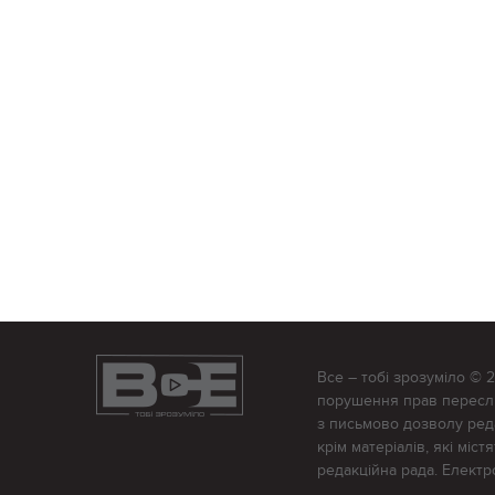
Все – тобі зрозуміло © 
порушення прав переслід
з письмово дозволу редак
крім матеріалів, які міс
редакційна рада. Елект