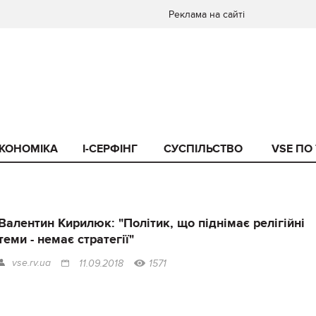
Реклама на сайті
КОНОМІКА
I-СЕРФІНГ
СУСПІЛЬСТВО
VSE ПО
Валентин Кирилюк: "Політик, що піднімає релігійні
теми - немає стратегії"
vse.rv.ua
11.09.2018
1571