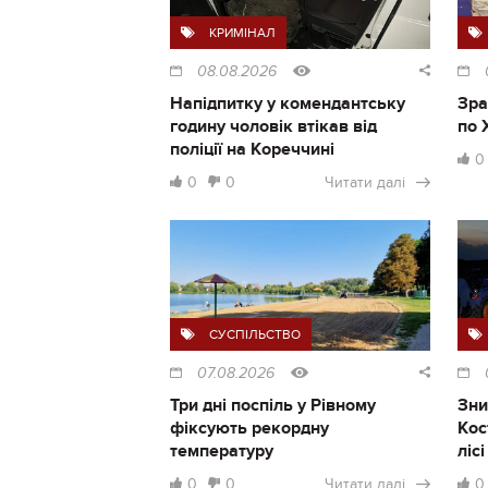
КРИМІНАЛ
08.08.2026
Напідпитку у комендантську
Зра
годину чоловік втікав від
по 
поліції на Кореччині
0
0
0
Читати далі
СУСПІЛЬСТВО
07.08.2026
Три дні поспіль у Рівному
Зни
фіксують рекордну
Кос
температуру
ліс
0
0
Читати далі
0