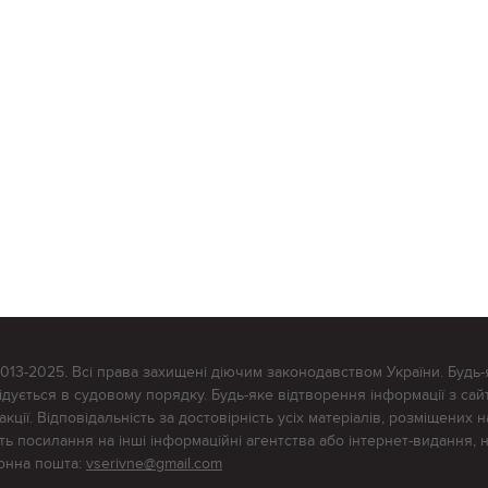
2013-2025. Всі права захищені діючим законодавством України. Будь-
ується в судовому порядку. Будь-яке відтворення інформації з сайт
ції. Відповідальність за достовірність усіх матеріалів, розміщених на
тять посилання на інші інформаційні агентства або інтернет-видання, 
ронна пошта:
vserivne@gmail.com