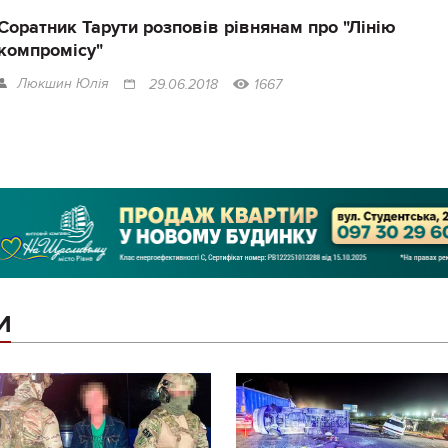
Соратник Тарути розповів рівнянам про "Лінію
компромісу"
Люкшин Юлія
29.06.2018
1667
И