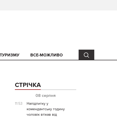
 ТУРИЗМУ
ВСЕ-МОЖЛИВО
СТРІЧКА
08 серпня
11:53
Напідпитку у
комендантську годину
чоловік втікав від