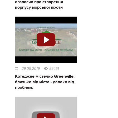
оголосив про створення
корпусу морської піхоти
29.09.2019
55451
Котеджне містечко Greenville:
близько від міста - далеко від
проблем.