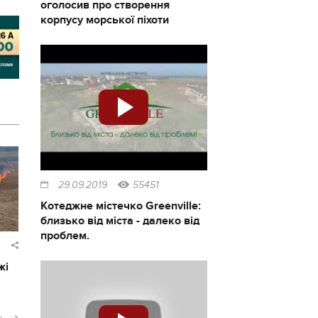
оголосив про створення
корпусу морської піхоти
29.09.2019
55451
Котеджне містечко Greenville:
близько від міста - далеко від
проблем.
жі