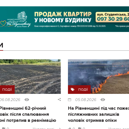
И
ПОДІЇ
ПОДІЇ
06.08.2026
05.08.2026
Рівненщині 62-річний
На Рівненщині під час поже
овік після спалювання
післяжнивних залишків
рні потрапив в реанімацію
чоловік отримав опіки