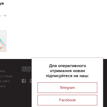
ув
і
Для оперативного
Розроблений та підтримується
отримання новин
яке
в
компанії 32х32
підписуйтеся на наш:
у тільки
 сайті,
несе
Telegram
Facebook