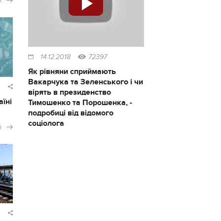
і
14.12.2018
72397
Як рівняни сприймають
Вакарчука та Зеленського і чи
вірять в президенство
аїні
Тимошенко та Порошенка, -
подробиці від відомого
соціолога
і