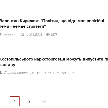
Валентин Кирилюк: "Політик, що піднімає релігійні
теми - немає стратегії"
vse.rv.ua
11.09.2018
1571
Костопільського наркоторговця можуть випустити п
заставу
Дарина Ковальчук
11.09.2018
1204
1
2