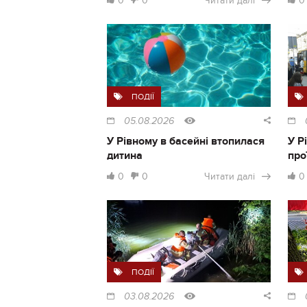
0
0
Читати далі
0
ПОДІЇ
05.08.2026
У Рівному в басейні втопилася
У Р
дитина
про
0
0
Читати далі
0
ПОДІЇ
03.08.2026