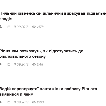
Пильний рівненській дільничий вирахував підвальн
злодія
11.09.2018
1478
Рівнянам розкажуть, як підготуватись до
опалювального сезону
11.09.2018
1148
Водій перевернутої вантажівки поблизу Рівного
виявився п`яним
11.09.2018
1993