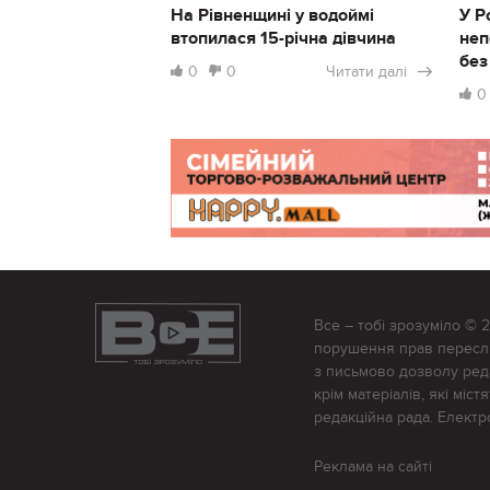
На Рівненщині у водоймі
У Р
втопилася 15-річна дівчина
неп
без
0
0
Читати далі
0
Все – тобі зрозуміло © 
порушення прав переслід
з письмово дозволу редак
крім матеріалів, які міс
редакційна рада. Елект
Реклама на сайті