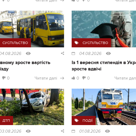
0
Читати далі
0
0
Читати дал
СУСПІЛЬСТВО
СУСПІЛЬСТВО
04.08.2026
04.08.2026
івному зросте вартість
Із 1 вересня стипендія в Укр
їзду
зросте вдвічі
0
Читати далі
0
0
Читати дал
ДТП
ПОДІЇ
03.08.2026
01.08.2026