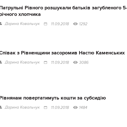
Патрульні Рівного розшукали батьків загубленого 5
річного хлопчика
Дарина Ковальчук
11.09.2018
1292
Співак з Рівненщини засоромив Настю Каменських
Дарина Ковальчук
11.09.2018
3086
Рівнянам повертатимуть кошти за субсидію
Дарина Ковальчук
11.09.2018
1484