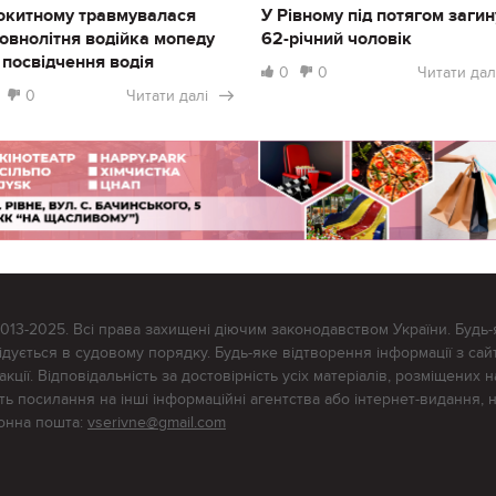
окитному травмувалася
У Рівному під потягом загин
овнолітня водійка мопеду
62-річний чоловік
 посвідчення водія
0
0
Читати дал
0
Читати далі
2013-2025. Всі права захищені діючим законодавством України. Будь-
ується в судовому порядку. Будь-яке відтворення інформації з сайт
ції. Відповідальність за достовірність усіх матеріалів, розміщених на
тять посилання на інші інформаційні агентства або інтернет-видання, 
ронна пошта:
vserivne@gmail.com