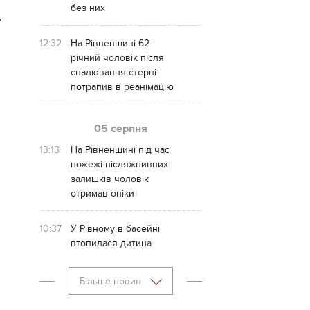
без них
-
12:32
На Рівненщині 62-
річний чоловік після
спалювання стерні
потрапив в реанімацію
05 серпня
13:13
На Рівненщині під час
пожежі післяжнивних
залишків чоловік
отримав опіки
10:37
У Рівному в басейні
втопилася дитина
Більше новин