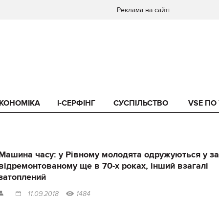
Реклама на сайті
КОНОМІКА
I-СЕРФІНГ
СУСПІЛЬСТВО
VSE ПО
Машина часу: у Рівному молодята одружуються у за
відремонтованому ще в 70-х роках, інший взагалі
затоплений
11.09.2018
1484