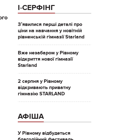
І-СЕРФІНГ
ого
Зʼявилися перші деталі про
ціни на навчання у новітній
рівненській гімназії Starland
Вже незабаром у Рівному
відкриття нової гімназії
Starland
2 серпня у Рівному
відкривають приватну
гімназію STARLAND
АФІША
У Рівному відбудеться
благодійний фестиваль