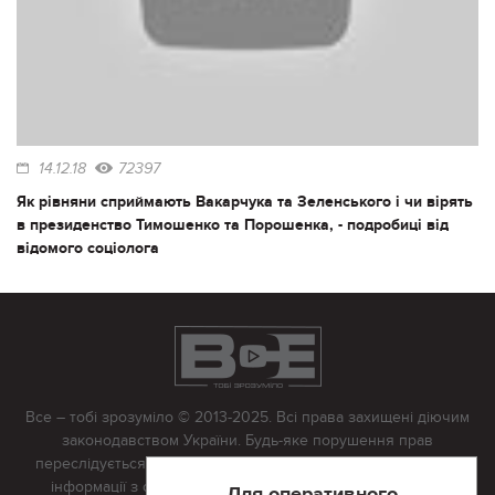
14.12.18
72397
Як рівняни сприймають Вакарчука та Зеленського і чи вірять
в президенство Тимошенко та Порошенка, - подробиці від
відомого соціолога
Все – тобі зрозуміло © 2013-2025. Всі права захищені діючим
законодавством України. Будь-яке порушення прав
переслідується в судовому порядку. Будь-яке відтворення
інформації з сайту тільки з письмово дозволу редакції.