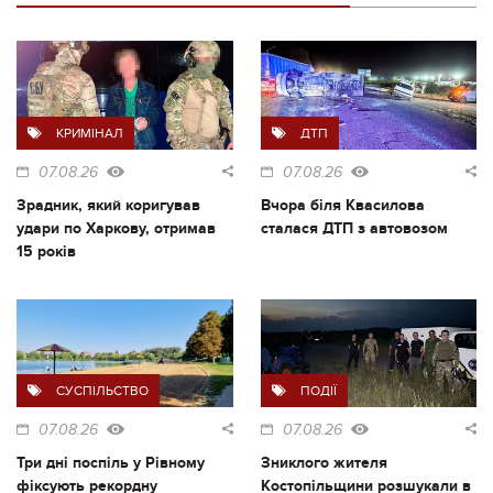
КРИМІНАЛ
ДТП
07.08.26
07.08.26
Зрадник, який коригував
Вчора біля Квасилова
удари по Харкову, отримав
сталася ДТП з автовозом
15 років
СУСПІЛЬСТВО
ПОДІЇ
07.08.26
07.08.26
Три дні поспіль у Рівному
Зниклого жителя
фіксують рекордну
Костопільщини розшукали в