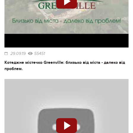
29.09.19
55451
Котеджне містечко Greenville: близько від міста - далеко від
проблем.