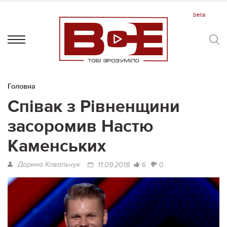
Головна
Співак з Рівненщини
засоромив Настю
Каменських
Дарина Ковальчук
6
0
11.09.2018