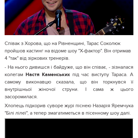
Співак з Хорова, що на Рівненщині, Тарас Соколюк
пройшов кастинг на відоме шоу "X-фактор". Він отримав
4 "так" від зіркових тренерів.
- На нього дивишся і байдуже, що він співає, - зізналася
колегам
Настя Каменських
під час виступу Тараса. А
самому виконавцю сказала, що він торкнувся її
внутрішньої жіночої струни. І сама ж цього
засоромилася.
Хлопець підкорив суворе журі піснею Назарія Яремчука
"Білі лілеї", а тепер змагатиметься в пісенному шоу далі.