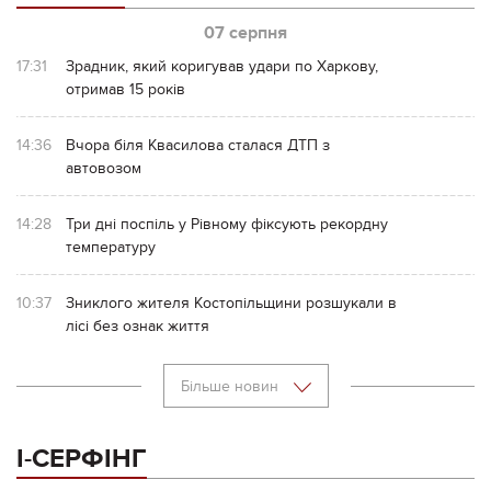
07 серпня
17:31
Зрадник, який коригував удари по Харкову,
отримав 15 років
14:36
Вчора біля Квасилова сталася ДТП з
автовозом
14:28
Три дні поспіль у Рівному фіксують рекордну
температуру
10:37
Зниклого жителя Костопільщини розшукали в
лісі без ознак життя
Більше новин
І-СЕРФІНГ