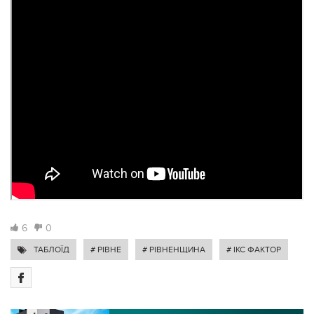
6
0
ТАБЛОЇД
# РІВНЕ
# РІВНЕНЩИНА
# ІКС ФАКТОР