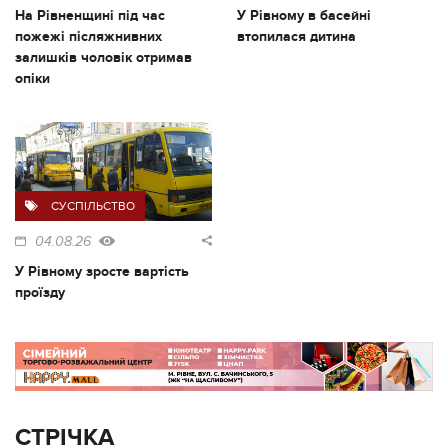
На Рівненщині під час
У Рівному в басейні
пожежі післяжнивних
втопилася дитина
залишків чоловік отримав
опіки
СУСПІЛЬСТВО
04.08.26
У Рівному зросте вартість
проїзду
СТРІЧКА