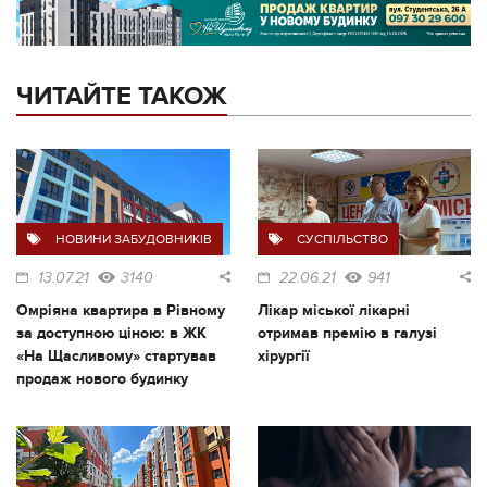
ЧИТАЙТЕ ТАКОЖ
НОВИНИ ЗАБУДОВНИКІВ
СУСПІЛЬСТВО
13.07.21
3140
22.06.21
941
Омріяна квартира в Рівному
Лікар міської лікарні
за доступною ціною: в ЖК
отримав премію в галузі
«На Щасливому» стартував
хірургії
продаж нового будинку