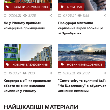
НОВИНИ ЗАБУДОВНИКІВ
КРИМІНАЛ
07.06.21
3738
07.05.21
1155
Де у Рівному придбати
Прокурори відстояли
комерційне приміщення?
серйозний вирок збоченцю
зі Здолбунова
НОВИНИ ЗАБУДОВНИКІВ
НОВИНИ ЗАБУДОВНИКІВ
16.03.21
2123
18.02.21
2102
Квартира мрії: як правильно
"Свято снігу та вуличної їжі":
обрати якісний житловий
"На Щасливому" відбудеться
комплекс у Рівному
активний вихідний
НАЙЦІКАВІШІ МАТЕРІАЛИ