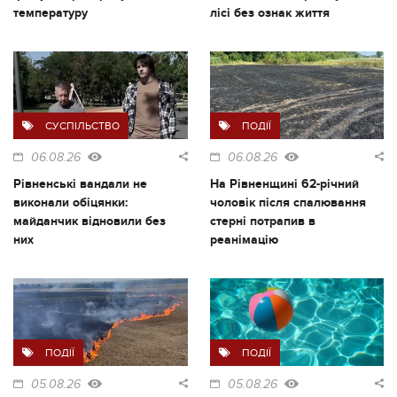
температуру
лісі без ознак життя
СУСПІЛЬСТВО
ПОДІЇ
06.08.26
06.08.26
Рівненські вандали не
На Рівненщині 62-річний
виконали обіцянки:
чоловік після спалювання
майданчик відновили без
стерні потрапив в
них
реанімацію
ПОДІЇ
ПОДІЇ
05.08.26
05.08.26