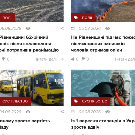
ПОДІЇ
ПОДІЇ
06.08.2026
05.08.2026
Рівненщині 62-річний
На Рівненщині під час поже
овік після спалювання
післяжнивних залишків
рні потрапив в реанімацію
чоловік отримав опіки
0
Читати далі
0
0
Читати дал
СУСПІЛЬСТВО
СУСПІЛЬСТВО
04.08.2026
04.08.2026
івному зросте вартість
Із 1 вересня стипендія в Укр
їзду
зросте вдвічі