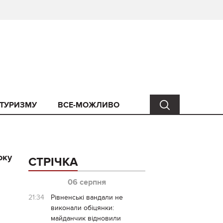
 ТУРИЗМУ
ВСЕ-МОЖЛИВО
оку
СТРІЧКА
06 серпня
21:34
Рівненські вандали не
виконали обіцянки:
майданчик відновили