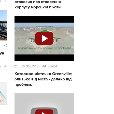
і
оголосив про створення
корпусу морської піхоти
ув
і
29.09.2019
55451
Котеджне містечко Greenville:
близько від міста - далеко від
проблем.