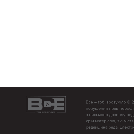
Все – тобі зрозуміло © 
порушення прав переслід
з письмово дозволу редак
крім матеріалів, які міс
редакційна рада. Елект