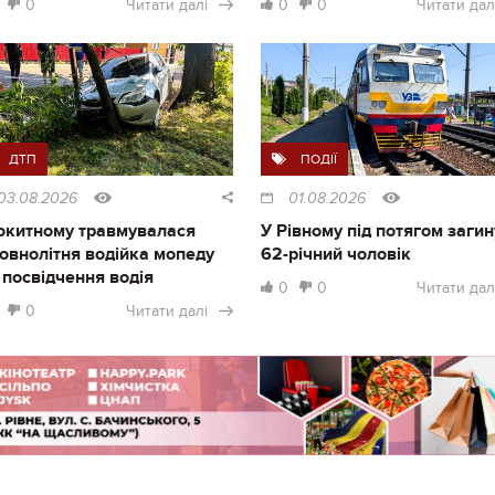
0
Читати далі
0
0
Читати дал
ДТП
ПОДІЇ
03.08.2026
01.08.2026
окитному травмувалася
У Рівному під потягом загин
овнолітня водійка мопеду
62-річний чоловік
 посвідчення водія
0
0
Читати дал
0
Читати далі