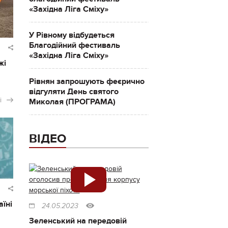
«Західна Ліга Сміху»
У Рівному відбудеться
Благодійний фестиваль
«Західна Ліга Сміху»
жі
Рівнян запрошують феєрично
відгуляти День святого
і
Миколая (ПРОГРАМА)
ВІДЕО
аїні
24.05.2023
Зеленський на передовій