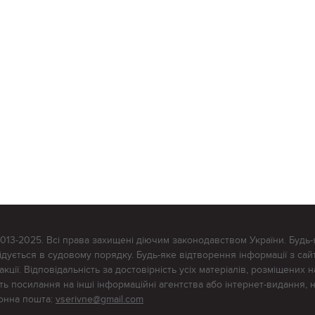
2013-2025. Всі права захищені діючим законодавством України. Будь-
ується в судовому порядку. Будь-яке відтворення інформації з сайт
ції. Відповідальність за достовірність усіх матеріалів, розміщених на
тять посилання на інші інформаційні агентства або інтернет-видання, 
ронна пошта:
vserivne@gmail.com