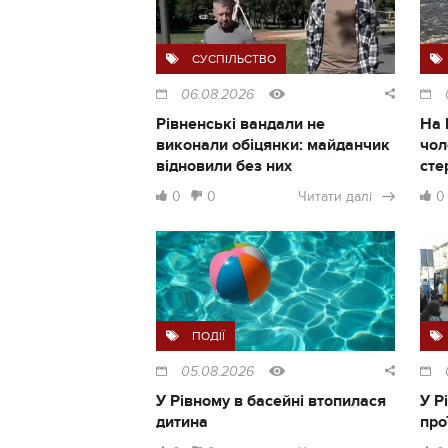
СУСПІЛЬСТВО
06.08.2026
Рівненські вандали не
На 
виконали обіцянки: майданчик
чол
відновили без них
сте
0
0
Читати далі
0
ПОДІЇ
05.08.2026
У Рівному в басейні втопилася
У Р
дитина
про