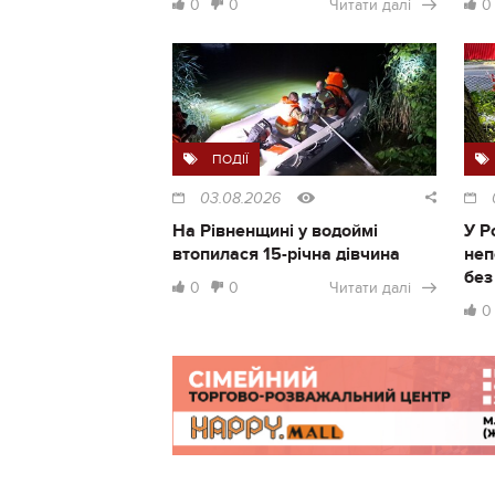
0
0
Читати далі
0
ПОДІЇ
03.08.2026
На Рівненщині у водоймі
У Р
втопилася 15-річна дівчина
неп
без
0
0
Читати далі
0