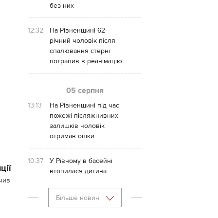
без них
12:32
На Рівненщині 62-
річний чоловік після
спалювання стерні
потрапив в реанімацію
05 серпня
13:13
На Рівненщині під час
пожежі післяжнивних
залишків чоловік
отримав опіки
10:37
У Рівному в басейні
ції
втопилася дитина
чив
Більше новин