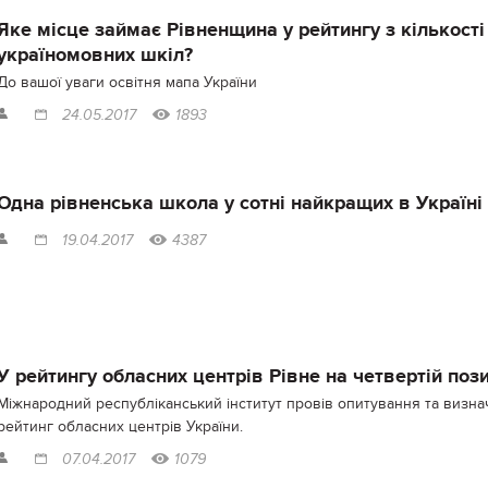
Яке місце займає Рівненщина у рейтингу з кількості
україномовних шкіл?
До вашої уваги освітня мапа України
24.05.2017
1893
Одна рівненська школа у сотні найкращих в Україні
19.04.2017
4387
У рейтингу обласних центрів Рівне на четвертій пози
Міжнародний республіканський інститут провів опитування та визна
рейтинг обласних центрів України.
07.04.2017
1079