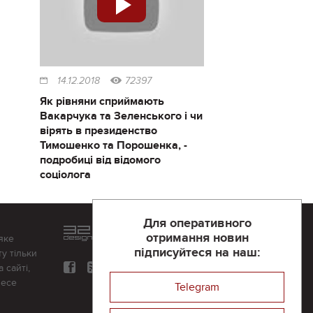
14.12.2018
72397
Як рівняни сприймають
Вакарчука та Зеленського і чи
вірять в президенство
Тимошенко та Порошенка, -
подробиці від відомого
соціолога
Для оперативного
Розроблений та підтримується
отримання новин
яке
в
компанії 32х32
підписуйтеся на наш:
у тільки
 сайті,
несе
Telegram