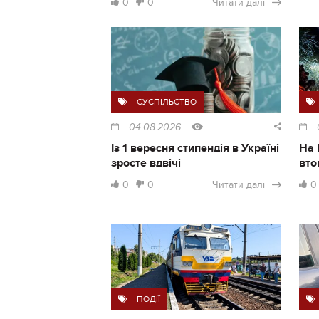
0
0
Читати далі
СУСПІЛЬСТВО
04.08.2026
Із 1 вересня стипендія в Україні
На 
зросте вдвічі
вто
0
0
Читати далі
0
ПОДІЇ