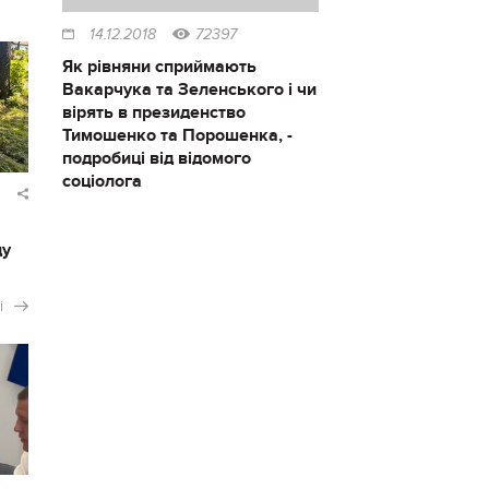
14.12.2018
72397
Як рівняни сприймають
Вакарчука та Зеленського і чи
вірять в президенство
Тимошенко та Порошенка, -
подробиці від відомого
соціолога
ду
і