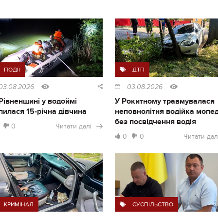
ПОДІЇ
ДТП
03.08.2026
03.08.2026
Рівненщині у водоймі
У Рокитному травмувалася
пилася 15-річна дівчина
неповнолітня водійка мопе
без посвідчення водія
0
Читати далі
0
0
Читати дал
КРИМІНАЛ
СУСПІЛЬСТВО