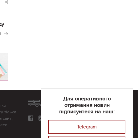
ду
і
Для оперативного
Розроблений та підтримується
отримання новин
яке
в
компанії 32х32
підписуйтеся на наш:
у тільки
 сайті,
несе
Telegram