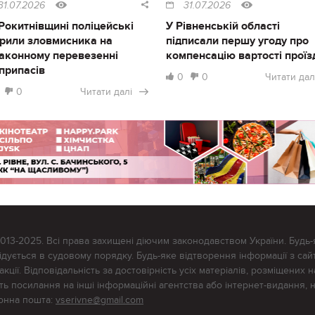
31.07.2026
31.07.2026
Рокитнівщині поліцейські
У Рівненській області
рили зловмисника на
підписали першу угоду про
аконному перевезенні
компенсацію вартості проїз
припасів
0
0
Читати дал
0
Читати далі
2013-2025. Всі права захищені діючим законодавством України. Будь-
ується в судовому порядку. Будь-яке відтворення інформації з сайт
ції. Відповідальність за достовірність усіх матеріалів, розміщених на
тять посилання на інші інформаційні агентства або інтернет-видання, 
ронна пошта:
vserivne@gmail.com