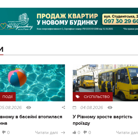
И
ПОДІЇ
СУСПІЛЬСТВО
05.08.2026
04.08.2026
івному в басейні втопилася
У Рівному зросте вартість
ина
проїзду
0
Читати далі
0
0
Читати дал