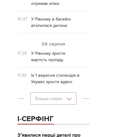
отримав опіки
10:37
У Рівному в басейні
втопилася дитина
04 серпня
17:20
У Рівному зросте
вартість проїзду
11:30
Із 1 вересня стипендія в
Україні зросте вдвічі
Більше новин
І-СЕРФІНГ
Зʼявилися перші деталі про