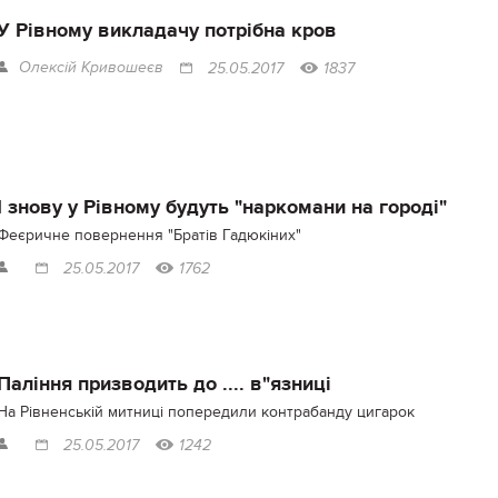
У Рівному викладачу потрібна кров
Олексій Кривошеєв
25.05.2017
1837
І знову у Рівному будуть "наркомани на городі"
Феєричне повернення "Братів Гадюкіних"
25.05.2017
1762
Паління призводить до .... в"язниці
На Рівненській митниці попередили контрабанду цигарок
25.05.2017
1242