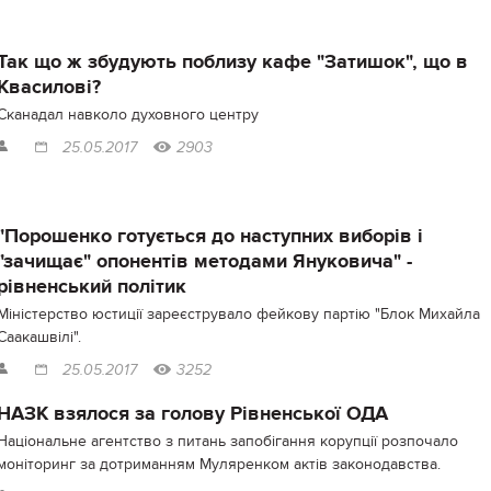
Так що ж збудують поблизу кафе "Затишок", що в
Квасилові?
Сканадал навколо духовного центру
25.05.2017
2903
"Порошенко готується до наступних виборів і
"зачищає" опонентів методами Януковича" -
рівненський політик
Міністерство юстиції зареєструвало фейкову партію "Блок Михайла
Саакашвілі".
25.05.2017
3252
НАЗК взялося за голову Рівненської ОДА
Національне агентство з питань запобігання корупції розпочало
моніторинг за дотриманням Муляренком актів законодавства.