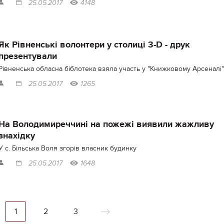
25.05.2017
4148
Як Рівненські волонтери у столиці 3-D - друк
презентували
Рівненська обласна біблотека взяла участь у "Книжковому Арсеналі"
25.05.2017
1265
На Володимиреччині на пожежі виявили жажливу
знахідку
У с. Більська Воля згорів власник будинку
25.05.2017
1648
1
2
3