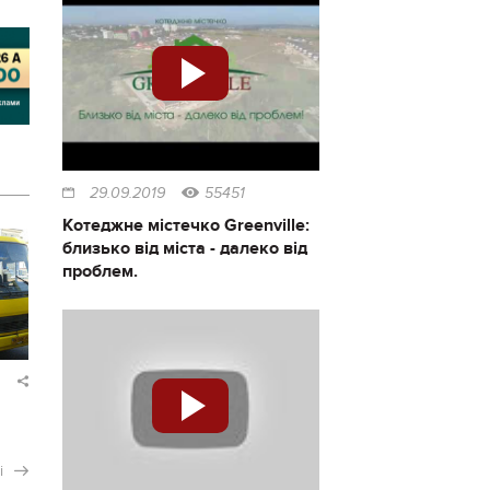
29.09.2019
55451
Котеджне містечко Greenville:
близько від міста - далеко від
проблем.
і