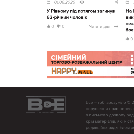
01.08.2026
У Рівному під потягом загинув
На 
62-річний чоловік
вик
нез
0
0
Читати далі
боє
0
Все – тобі зрозуміло © 
порушення прав переслід
з письмово дозволу редак
крім матеріалів, які міс
редакційна рада. Елект