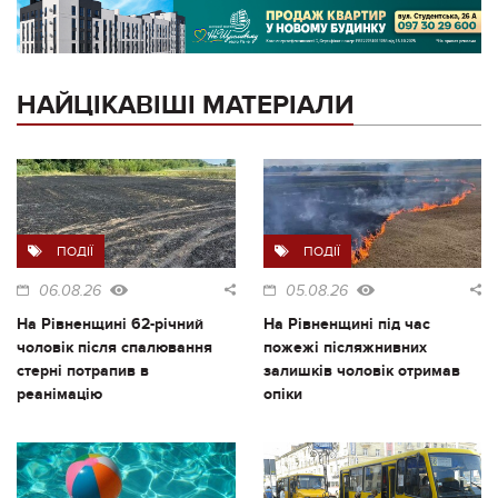
НАЙЦІКАВІШІ МАТЕРІАЛИ
ПОДІЇ
ПОДІЇ
06.08.26
05.08.26
На Рівненщині 62-річний
На Рівненщині під час
чоловік після спалювання
пожежі післяжнивних
стерні потрапив в
залишків чоловік отримав
реанімацію
опіки