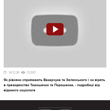
14.12.18
72397
Як рівняни сприймають Вакарчука та Зеленського і чи вірять
в президенство Тимошенко та Порошенка, - подробиці від
відомого соціолога