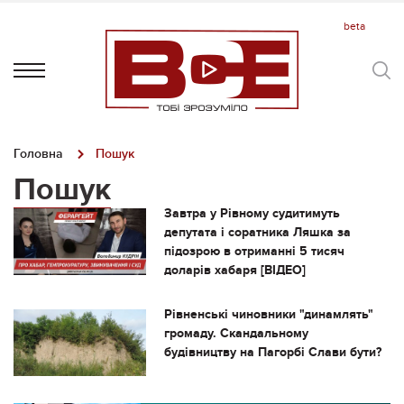
Головна
Пошук
Пошук
Завтра у Рівному судитимуть
депутата і соратника Ляшка за
підозрою в отриманні 5 тисяч
доларів хабаря [ВІДЕО]
Рівненські чиновники "динамлять"
громаду. Скандальному
будівництву на Пагорбі Слави бути?