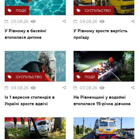
ПОДІЇ
СУСПІЛЬСТВО
05.08.26
04.08.26
У Рівному в басейні
У Рівному зросте вартість
втопилася дитина
проїзду
СУСПІЛЬСТВО
ПОДІЇ
04.08.26
03.08.26
Із 1 вересня стипендія в
На Рівненщині у водоймі
Україні зросте вдвічі
втопилася 15-річна дівчина