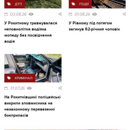
ДТП
ПОДІЇ
03.08.26
01.08.26
У Рокитному травмувалася
У Рівному під потягом
неповнолітня водійка
загинув 62-річний чоловік
мопеду без посвідчення
водія
КРИМІНАЛ
31.07.26
На Рокитнівщині поліцейські
викрили зловмисника на
незаконному перевезенні
боєприпасів