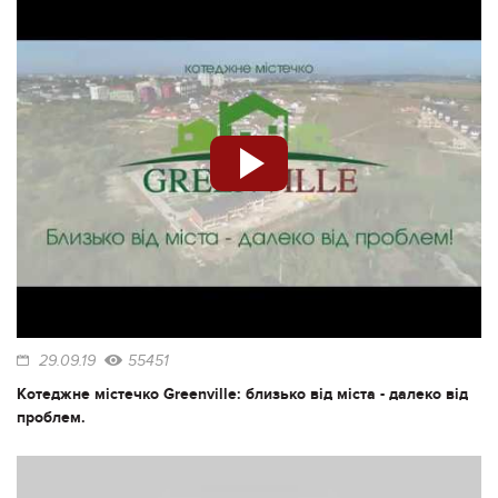
29.09.19
55451
Котеджне містечко Greenville: близько від міста - далеко від
проблем.