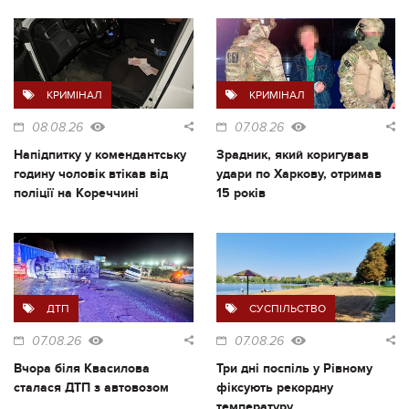
КРИМІНАЛ
КРИМІНАЛ
08.08.26
07.08.26
Напідпитку у комендантську
Зрадник, який коригував
годину чоловік втікав від
удари по Харкову, отримав
поліції на Кореччині
15 років
ДТП
СУСПІЛЬСТВО
07.08.26
07.08.26
Вчора біля Квасилова
Три дні поспіль у Рівному
сталася ДТП з автовозом
фіксують рекордну
температуру