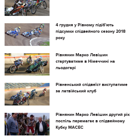
4 грудня у Рівному підіб'ють
підсумки спідвейного сезону 2018
року
Рівнянин Марко Левішин
стартуватиме в Німеччині на
льодогарі
Рівненський спідвеїст виступатиме
за латвійський клуб
Рівнянин Марко Левішин другий рік
поспіль перемагає в спідвейному
Кубку МАСЕС