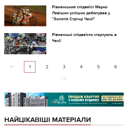
Рівненський спідвеїст Марко
Левішин успішно дебютував у
"Золотій Стрічці Чехії"
Рівненські спідвеїсти стартують в
Чехії
1
2
3
4
5
6
НАЙЦІКАВІШІ МАТЕРІАЛИ