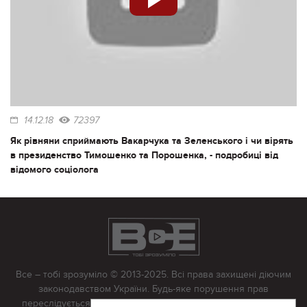
14.12.18
72397
Як рівняни сприймають Вакарчука та Зеленського і чи вірять
в президенство Тимошенко та Порошенка, - подробиці від
відомого соціолога
Все – тобі зрозуміло © 2013-2025. Всі права захищені діючим
законодавством України. Будь-яке порушення прав
переслідується в судовому порядку. Будь-яке відтворення