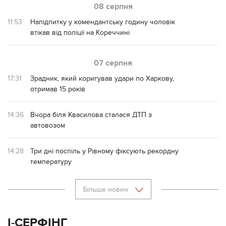
08 серпня
11:53
Напідпитку у комендантську годину чоловік
втікав від поліції на Кореччині
07 серпня
17:31
Зрадник, який коригував удари по Харкову,
отримав 15 років
14:36
Вчора біля Квасилова сталася ДТП з
автовозом
14:28
Три дні поспіль у Рівному фіксують рекордну
температуру
Більше новин
І-СЕРФІНГ