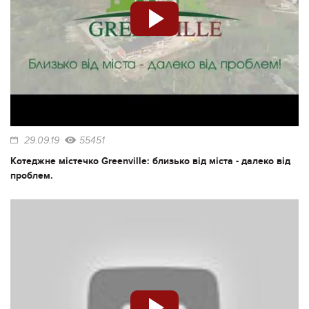
29.09.19
55451
Котеджне містечко Greenville: близько від міста - далеко від
проблем.