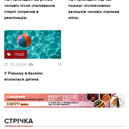
чоловік після спалювання
пожежі післяжнивних
стерні потрапив в
залишків чоловік отримав
реанімацію
опіки
ПОДІЇ
05.08.26
У Рівному в басейні
втопилася дитина
СТРІЧКА