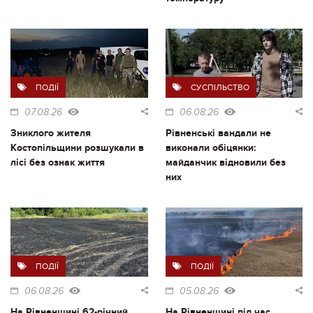
ПОДІЇ
СУСПІЛЬСТВО
07.08.26
06.08.26
Зниклого жителя
Рівненські вандали не
Костопільщини розшукали в
виконали обіцянки:
лісі без ознак життя
майданчик відновили без
них
ПОДІЇ
ПОДІЇ
06.08.26
05.08.26
На Рівненщині 62-річний
На Рівненщині під час