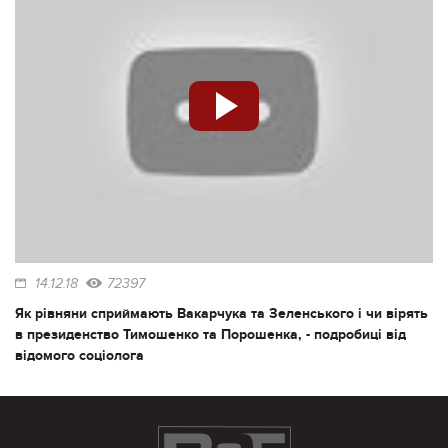
14.12.18
72397
Як рівняни сприймають Вакарчука та Зеленського і чи вірять
в президенство Тимошенко та Порошенка, - подробиці від
відомого соціолога