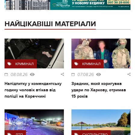
НАЙЦІКАВІШІ МАТЕРІАЛИ
КРИМІНАЛ
КРИМІНАЛ
08.08.26
07.08.26
Напідпитку у комендантську
Зрадник, який коригував
годину чоловік втікав від
удари по Харкову, отримав
поліції на Кореччині
15 років
ДТП
СУСПІЛЬСТВО