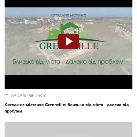
29.09.19
55451
Котеджне містечко Greenville: близько від міста - далеко від
проблем.