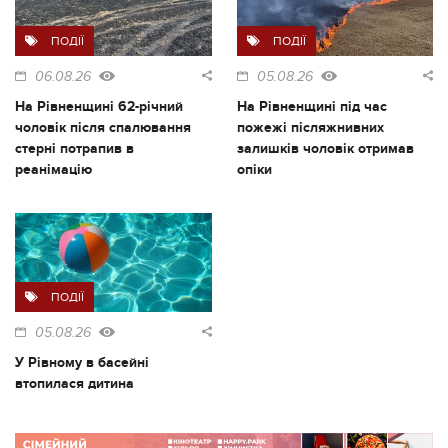
ПОДІЇ
ПОДІЇ
06.08.26
05.08.26
На Рівненщині 62-річний
На Рівненщині під час
чоловік після спалювання
пожежі післяжнивних
стерні потрапив в
залишків чоловік отримав
реанімацію
опіки
ПОДІЇ
05.08.26
У Рівному в басейні
втопилася дитина