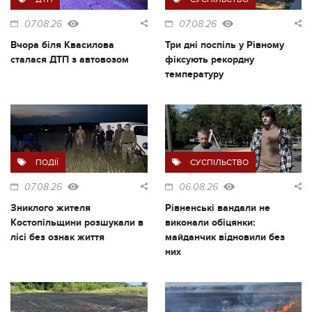
07.08.26
07.08.26
Вчора біля Квасилова
Три дні поспіль у Рівному
сталася ДТП з автовозом
фіксують рекордну
температуру
ПОДІЇ
СУСПІЛЬСТВО
07.08.26
06.08.26
Зниклого жителя
Рівненські вандали не
Костопільщини розшукали в
виконали обіцянки:
лісі без ознак життя
майданчик відновили без
них