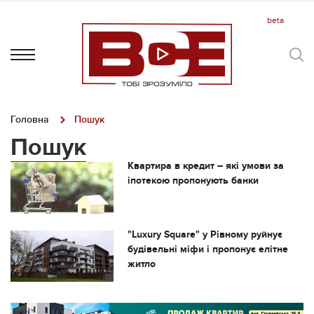
Головна
Пошук
Пошук
Квартира в кредит – які умови за
іпотекою пропонують банки
"Luxury Square" у Рівному руйнує
будівельні міфи і пропонує елітне
житло