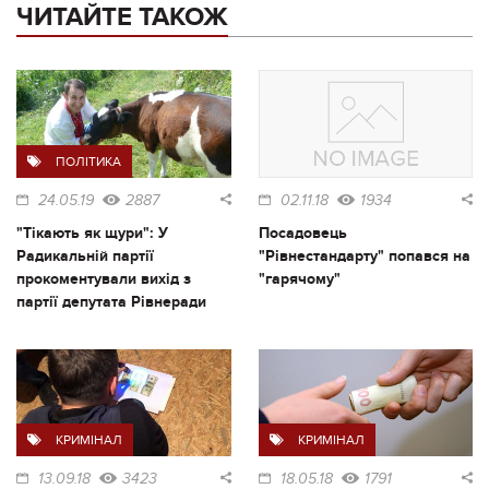
ЧИТАЙТЕ ТАКОЖ
ПОЛІТИКА
24.05.19
2887
02.11.18
1934
"Тікають як щури": У
Посадовець
Радикальній партії
"Рівнестандарту" попався на
прокоментували вихід з
"гарячому"
партії депутата Рівнеради
КРИМІНАЛ
КРИМІНАЛ
13.09.18
3423
18.05.18
1791