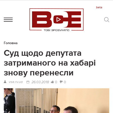
Головна
Суд щодо депутата
затриманого на хабарі
знову перенесли
vse.rv.ua
0
0
26.03.2018