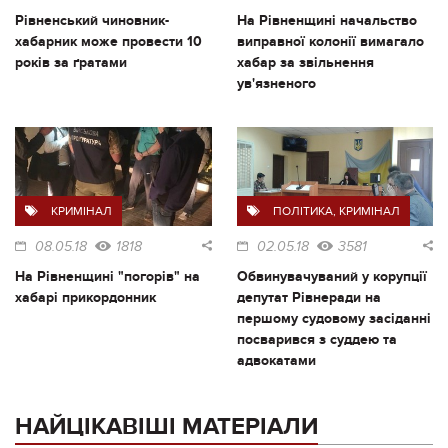
Рівненський чиновник-
На Рівненщині начальство
хабарник може провести 10
виправної колонії вимагало
років за ґратами
хабар за звільнення
ув'язненого
КРИМІНАЛ
ПОЛІТИКА
,
КРИМІНАЛ
08.05.18
1818
02.05.18
3581
На Рівненщині "погорів" на
Обвинувачуваний у корупції
хабарі прикордонник
депутат Рівнеради на
першому судовому засіданні
посварився з суддею та
адвокатами
НАЙЦІКАВІШІ МАТЕРІАЛИ