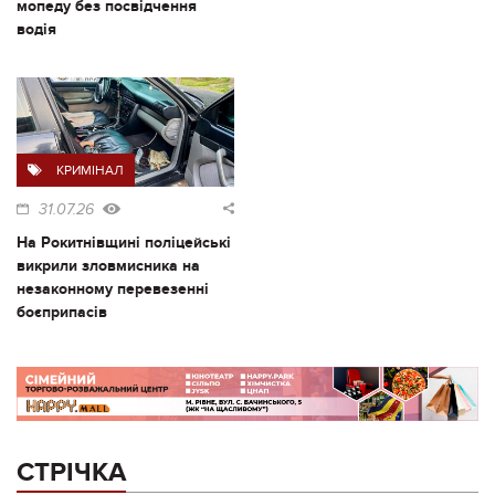
мопеду без посвідчення
водія
КРИМІНАЛ
31.07.26
На Рокитнівщині поліцейські
викрили зловмисника на
незаконному перевезенні
боєприпасів
СТРІЧКА