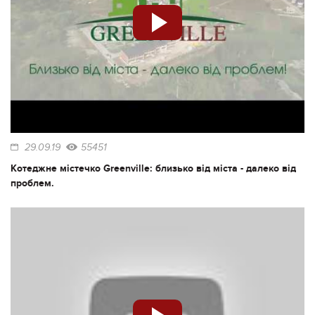
29.09.19
55451
Котеджне містечко Greenville: близько від міста - далеко від
проблем.