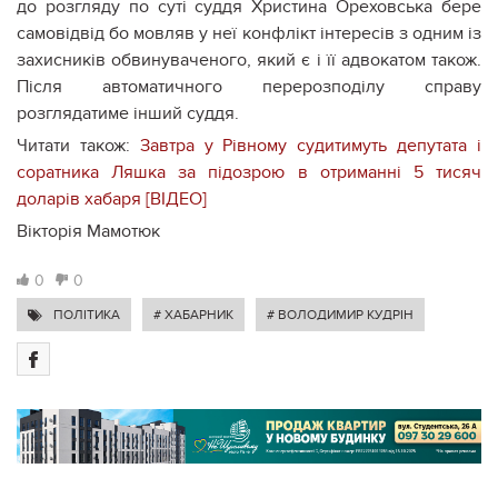
до розгляду по суті суддя Христина
Ореховська
бере
самовідвід бо мовляв у неї конфлікт інтересів з одним із
захисників обвинуваченого, який є і її адвокатом також.
Після автоматичного перерозподілу справу
розглядатиме інший суддя.
Читати також:
Завтра у Рівному судитимуть депутата і
соратника Ляшка за підозрою в отриманні 5 тисяч
доларів хабаря [ВІДЕО]
Вікторія Мамотюк
0
0
ПОЛІТИКА
# ХАБАРНИК
# ВОЛОДИМИР КУДРІН