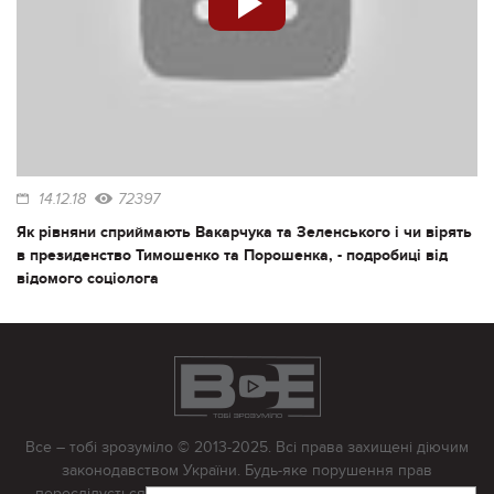
14.12.18
72397
Як рівняни сприймають Вакарчука та Зеленського і чи вірять
в президенство Тимошенко та Порошенка, - подробиці від
відомого соціолога
Все – тобі зрозуміло © 2013-2025. Всі права захищені діючим
законодавством України. Будь-яке порушення прав
переслідується в судовому порядку. Будь-яке відтворення