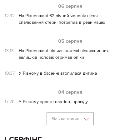
06 серпня
12:32
На Рівненщині 62-річний чоловік після
спалювання стерні потрапив в реанімацію
05 серпня
13:13
На Рівненщині під час пожежі післяжнивних
залишків чоловік отримав опіки
10:37
У Рівному в басейні втопилася дитина
04 серпня
17:20
У Рівному зросте вартість проїзду
Більше новин
І-СЕРФІНГ