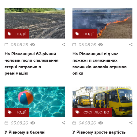
ПОДІЇ
ПОДІЇ
06.08.26
05.08.26
На Рівненщині 62-річний
На Рівненщині під час
чоловік після спалювання
пожежі післяжнивних
стерні потрапив в
залишків чоловік отримав
реанімацію
опіки
ПОДІЇ
СУСПІЛЬСТВО
05.08.26
04.08.26
У Рівному в басейні
У Рівному зросте вартість