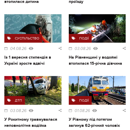
втопилася дитина
проїзду
СУСПІЛЬСТВО
ПОДІЇ
04.08.26
03.08.26
Із 1 вересня стипендія в
На Рівненщині у водоймі
Україні зросте вдвічі
втопилася 15-річна дівчина
ДТП
ПОДІЇ
03.08.26
01.08.26
У Рокитному травмувалася
У Рівному під потягом
неповнолітня водійка
загинув 62-річний чоловік