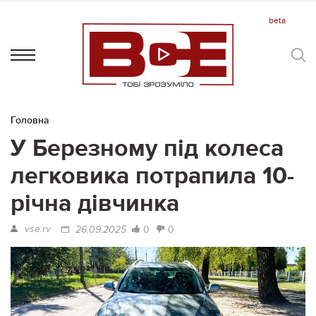
Головна
У Березному під колеса
легковика потрапила 10-
річна дівчинка
vse.rv
0
0
26.09.2025