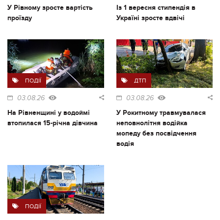
У Рівному зросте вартість
Із 1 вересня стипендія в
проїзду
Україні зросте вдвічі
ПОДІЇ
ДТП
03.08.26
03.08.26
На Рівненщині у водоймі
У Рокитному травмувалася
втопилася 15-річна дівчина
неповнолітня водійка
мопеду без посвідчення
водія
ПОДІЇ