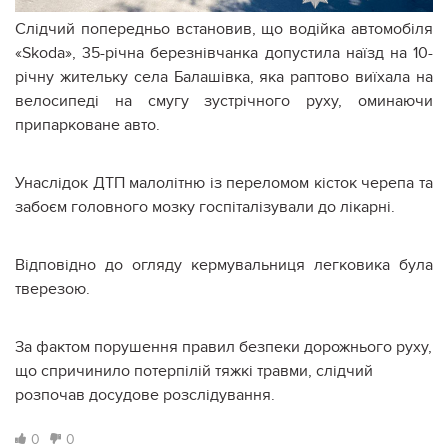
Слідчий попередньо встановив, що водійка автомобіля
«Skoda», 35-річна березнівчанка допустила наїзд на 10-
річну жительку села Балашівка, яка раптово виїхала на
велосипеді на смугу зустрічного руху, оминаючи
припарковане авто.
Унаслідок ДТП малолітню із переломом кісток черепа та
забоєм головного мозку госпіталізували до лікарні.
Відповідно до огляду кермувальниця легковика була
тверезою.
За фактом порушення правил безпеки дорожнього руху,
що спричинило потерпілій тяжкі травми, слідчий
розпочав досудове розслідування.
0
0