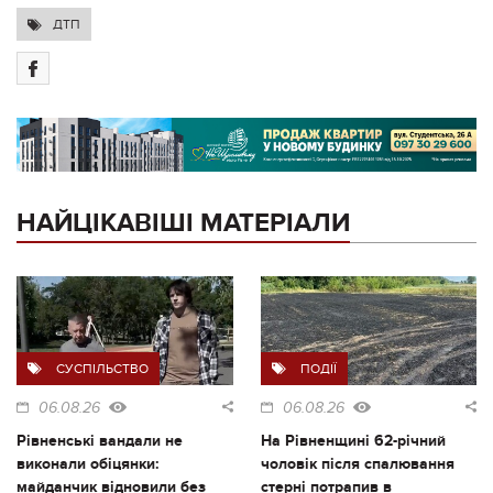
ДТП
НАЙЦІКАВІШІ МАТЕРІАЛИ
СУСПІЛЬСТВО
ПОДІЇ
06.08.26
06.08.26
Рівненські вандали не
На Рівненщині 62-річний
виконали обіцянки:
чоловік після спалювання
майданчик відновили без
стерні потрапив в