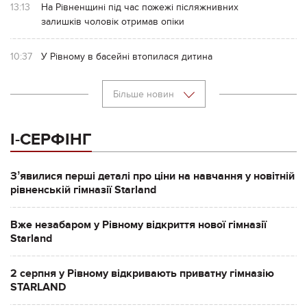
13:13
На Рівненщині під час пожежі післяжнивних
залишків чоловік отримав опіки
10:37
У Рівному в басейні втопилася дитина
Більше новин
І-СЕРФІНГ
Зʼявилися перші деталі про ціни на навчання у новітній
рівненській гімназії Starland
Вже незабаром у Рівному відкриття нової гімназії
Starland
2 серпня у Рівному відкривають приватну гімназію
STARLAND