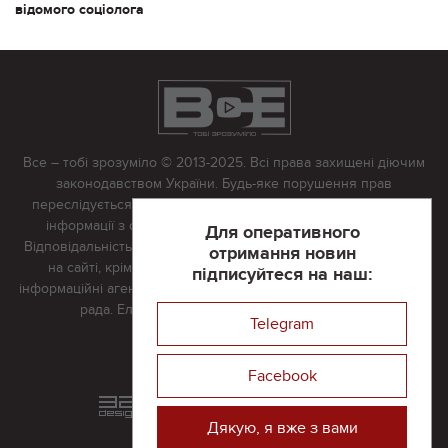
відомого соціолога
Все – тобі зрозуміло © 2013-2025. Всі права захищені діючим
законодавством України. Будь-яке порушення прав
переслідується в судовому порядку. Будь-яке відтворення
інформації з сайту тільки з письмово дозволу редакції.
Для оперативного
Відповідальність за достовірність усіх матеріалів, розміщених
отримання новин
на сайті, крім матеріалів, які містять посилання на інші
підписуйтеся на наш:
інформаційні агентства або інтернет-видання, несе редакційна
рада. Електронна пошта:
vserivne@gmail.com
Telegram
Реклама на сайті
Facebook
Розроблений та підтримується
в
компанії 32х32
Дякую, я вже з вами