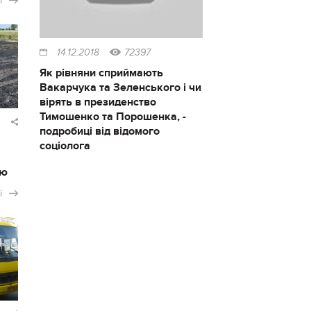
і
14.12.2018
72397
Як рівняни сприймають
Вакарчука та Зеленського і чи
вірять в президенство
Тимошенко та Порошенка, -
подробиці від відомого
соціолога
ію
і