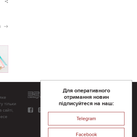
і
Для оперативного
Розроблений та підтримується
отримання новин
яке
в
компанії 32х32
підписуйтеся на наш:
у тільки
 сайті,
несе
Telegram
Facebook