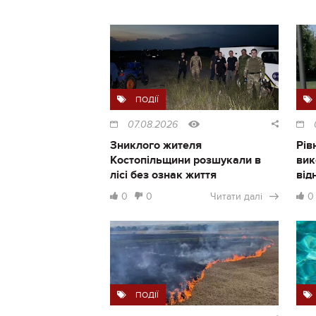
ПОДІЇ
07.08.2026
Зниклого жителя
Рів
Костопільщини розшукали в
вик
лісі без ознак життя
від
0
0
Читати далі
0
ПОДІЇ