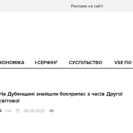
Реклама на сайті
КОНОМІКА
I-СЕРФІНГ
СУСПІЛЬСТВО
VSE ПО
На Дубенщині знайшли боєприпас з часів Другої
світової
vse
26.09.2025