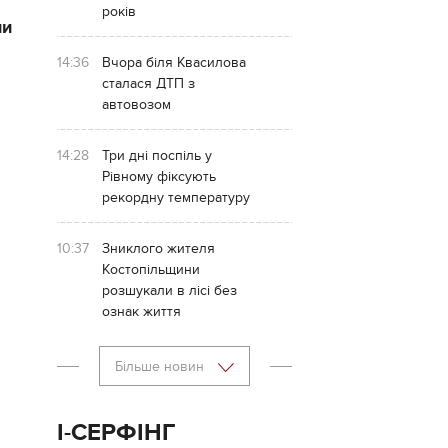
років
ли
14:36
Вчора біля Квасилова
сталася ДТП з
автовозом
14:28
Три дні поспіль у
Рівному фіксують
рекордну температуру
10:37
Зниклого жителя
Костопільщини
розшукали в лісі без
ознак життя
Більше новин
І-СЕРФІНГ