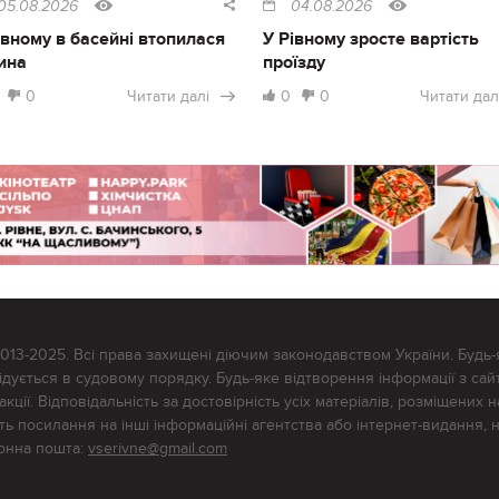
05.08.2026
04.08.2026
івному в басейні втопилася
У Рівному зросте вартість
ина
проїзду
0
Читати далі
0
0
Читати дал
2013-2025. Всі права захищені діючим законодавством України. Будь-
ується в судовому порядку. Будь-яке відтворення інформації з сайт
ції. Відповідальність за достовірність усіх матеріалів, розміщених на
тять посилання на інші інформаційні агентства або інтернет-видання, 
ронна пошта:
vserivne@gmail.com