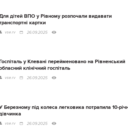
Для дітей ВПО у Рівному розпочали видавати
транспортні картки
vse.rv
26.09.2025
Госпіталь у Клевані перейменовано на Рівненський
обласний клінічний госпіталь
vse.rv
26.09.2025
У Березному під колеса легковика потрапила 10-річ
дівчинка
vse.rv
26.09.2025