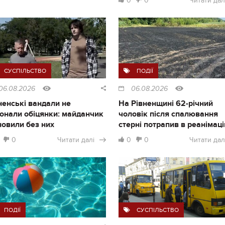
0
0
Читати дал
СУСПІЛЬСТВО
ПОДІЇ
06.08.2026
06.08.2026
ненські вандали не
На Рівненщині 62-річний
онали обіцянки: майданчик
чоловік після спалювання
новили без них
стерні потрапив в реанімац
0
Читати далі
0
0
Читати дал
ПОДІЇ
СУСПІЛЬСТВО