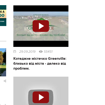
29.09.2019
55451
Котеджне містечко Greenville:
близько від міста - далеко від
проблем.