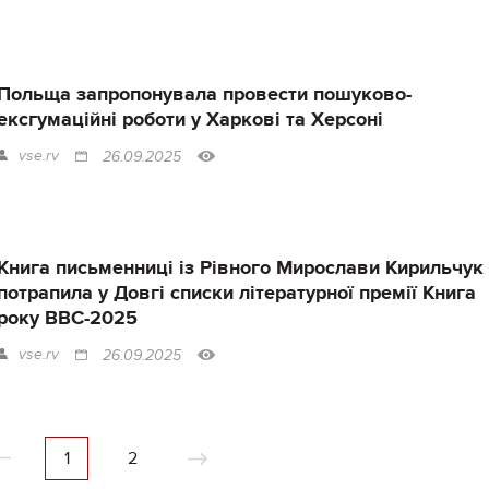
Польща запропонувала провести пошуково-
ексгумаційні роботи у Харкові та Херсоні
vse.rv
26.09.2025
Книга письменниці із Рівного Мирослави Кирильчук
потрапила у Довгі списки літературної премії Книга
року ВВС-2025
vse.rv
26.09.2025
1
2