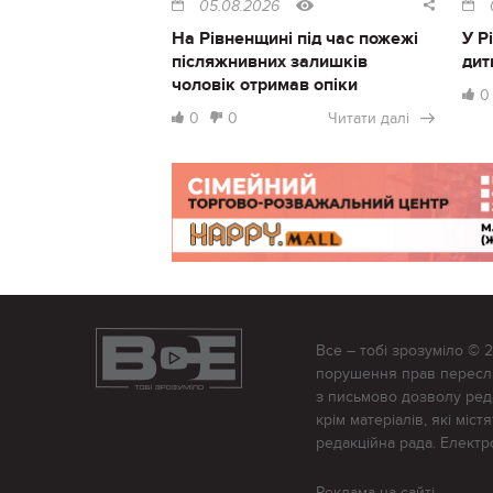
05.08.2026
На Рівненщині під час пожежі
У Р
післяжнивних залишків
дит
чоловік отримав опіки
0
0
0
Читати далі
Все – тобі зрозуміло © 
порушення прав переслід
з письмово дозволу редак
крім матеріалів, які міс
редакційна рада. Елект
Реклама на сайті