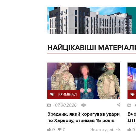
НАЙЦІКАВІШІ МАТЕРІАЛ
КРИМІНАЛ
07.08.2026
Зрадник, який коригував удари
Вчо
по Харкову, отримав 15 років
ДТП
0
0
Читати далі
0