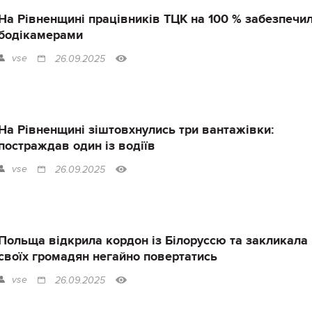
На Рівненщині працівників ТЦК на 100 % забезпечи
бодікамерами
vse
26.09.2025
На Рівненщині зіштовхнулись три вантажівки:
постраждав один із водіїв
vse
26.09.2025
Польща відкрила кордон із Білоруссю та закликала
своїх громадян негайно повертатись
vse
26.09.2025