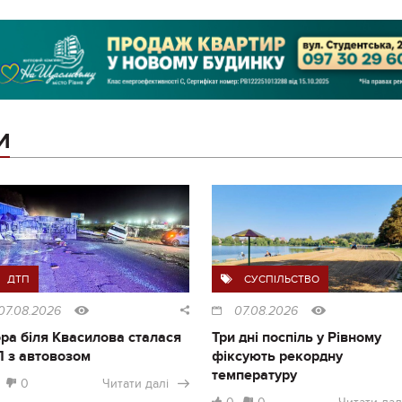
И
ДТП
СУСПІЛЬСТВО
07.08.2026
07.08.2026
ра біля Квасилова сталася
Три дні поспіль у Рівному
 з автовозом
фіксують рекордну
температуру
0
Читати далі