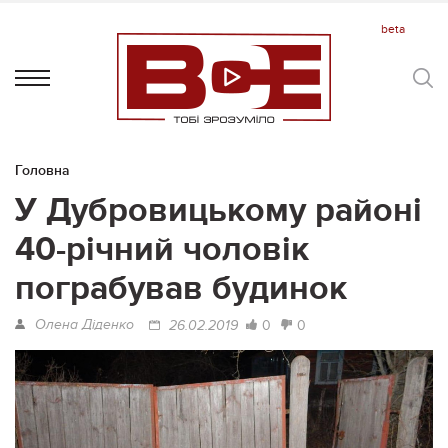
Головна
У Дубровицькому районі
40-річний чоловік
пограбував будинок
Олена Діденко
0
0
26.02.2019