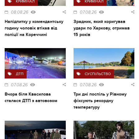
КРИМІНАЛ
КРИМІНАЛ
08.08.26
07.08.26
Напідпитку у комендантську
Зрадник, який коригував
годину чоловік втікав від
удари по Харкову, отримав
поліції на Кореччині
15 років
ДТП
СУСПІЛЬСТВО
07.08.26
07.08.26
Вчора біля Квасилова
Три дні поспіль у Рівному
сталася ДТП з автовозом
фіксують рекордну
температуру