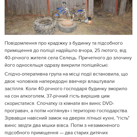
Повідомлення про крадіжку з будинку та підсобного
приміщення до поліції надійшло вчора, 25 лютого, від
40-річного жителя села Селець. Причетного до злочину
його односельця одразу викрили поліцейські.
Слідчо-оперативна група на місці події встановила, що
двоє чоловіків напередодні ввечері влаштували
застілля. Коли 40-річного господаря будинку зморило
на сон алкоголем, 37-річний гість вирішив цим
скористатися. Спочатку із кімнати він виніс DVD-
програвач, а потім «оглянув» і територію господарства.
Зірвавши навісний замок на дверях літньої кухні, "гість"
виніс звідти два мішки вівса. Потім з незамкненого
підсобного приміщення — два старих дитячих