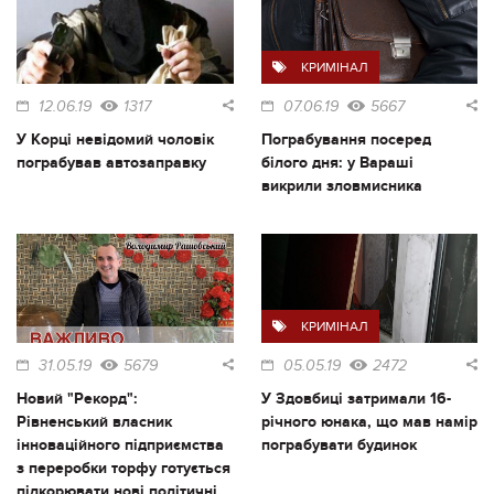
КРИМІНАЛ
12.06.19
1317
07.06.19
5667
У Корці невідомий чоловік
Пограбування посеред
пограбував автозаправку
білого дня: у Вараші
викрили зловмисника
КРИМІНАЛ
31.05.19
5679
05.05.19
2472
Новий "Рекорд":
У Здовбиці затримали 16-
Рівненський власник
річного юнака, що мав намір
інноваційного підприємства
пограбувати будинок
з переробки торфу готується
підкорювати нові політичні