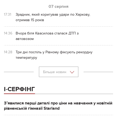
07 серпня
17:31
Зрадник, який коригував удари по Харкову,
отримав 15 років
14:36
Вчора біля Квасилова сталася ДТП з
автовозом
14:28
Три дні поспіль у Рівному фіксують рекордну
температуру
Більше новин
І-СЕРФІНГ
Зʼявилися перші деталі про ціни на навчання у новітній
рівненській гімназії Starland