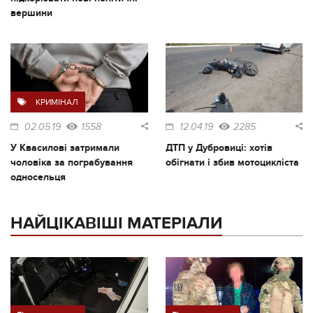
вершини
КРИМІНАЛ
02.05.19
1558
12.04.19
2285
У Квасилові затримали
ДТП у Дубровиці: хотів
чоловіка за пограбування
обігнати і збив мотоцикліста
односельця
НАЙЦІКАВІШІ МАТЕРІАЛИ