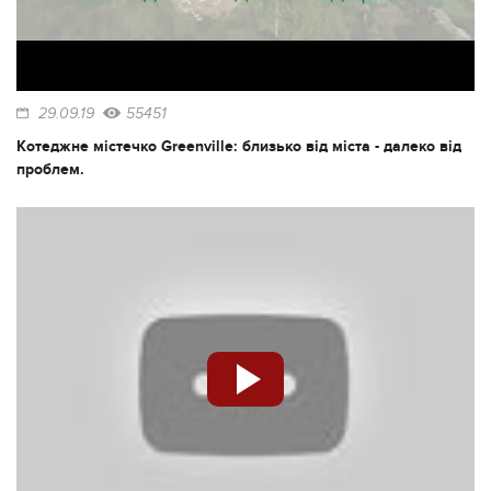
29.09.19
55451
Котеджне містечко Greenville: близько від міста - далеко від
проблем.