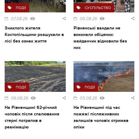
ПОДІЇ
СУСПІЛЬСТВО
07.08.26
06.08.26
Зниклого жителя
Рівненські вандали не
Костопільщини розшукали в
виконали обіцянки:
лісі без ознак життя
майданчик відновили без
них
ПОДІЇ
ПОДІЇ
06.08.26
05.08.26
На Рівненщині 62-річний
На Рівненщині під час
чоловік після спалювання
пожежі післяжнивних
стерні потрапив в
залишків чоловік отримав
реанімацію
опіки