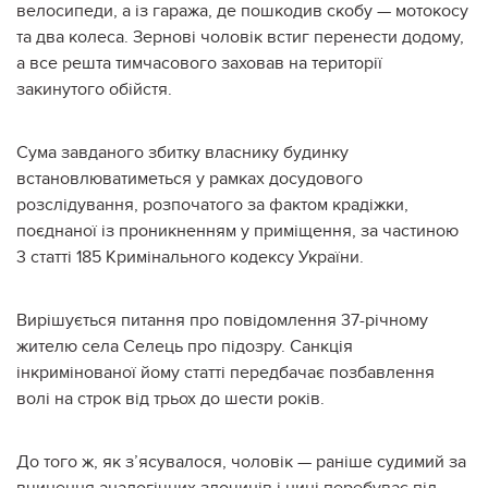
велосипеди, а із гаража, де пошкодив скобу — мотокосу
та два колеса. Зернові чоловік встиг перенести додому,
а все решта тимчасового заховав на території
закинутого обійстя.
Сума завданого збитку власнику будинку
встановлюватиметься у рамках досудового
розслідування, розпочатого за фактом крадіжки,
поєднаної із проникненням у приміщення, за частиною
3 статті 185 Кримінального кодексу України.
Вирішується питання про повідомлення 37-річному
жителю села Селець про підозру. Санкція
інкримінованої йому статті передбачає позбавлення
волі на строк від трьох до шести років.
До того ж, як з’ясувалося, чоловік — раніше судимий за
вчинення аналогічних злочинів і нині перебуває під