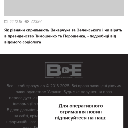
14.12.18
72397
Як рівняни сприймають Вакарчука та Зеленського і чи вірять
в президенство Тимошенко та Порошенка, - подробиці від
відомого соціолога
Все – тобі зрозуміло © 2013-2025. Всі права захищені діючим
законодавством України. Будь-яке порушення прав
переслідується в судовому порядку. Будь-яке відтворення
інформації з сайту тільки з письмово дозволу редакції.
Для оперативного
Відповідальність за достовірність усіх матеріалів, розміщених
отримання новин
на сайті, крім матеріалів, які містять посилання на інші
підписуйтеся на наш:
інформаційні агентства або інтернет-видання, несе редакційна
рада. Електронна пошта:
vserivne@gmail.com