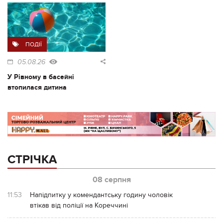
ПОДІЇ
05.08.26
У Рівному в басейні
втопилася дитина
СТРІЧКА
08 серпня
11:53
Напідпитку у комендантську годину чоловік
втікав від поліції на Кореччині