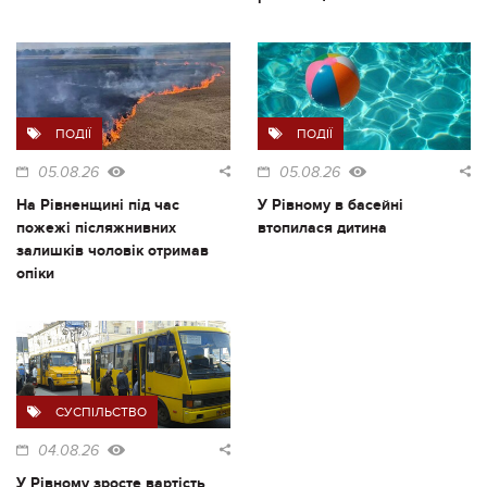
ПОДІЇ
ПОДІЇ
05.08.26
05.08.26
На Рівненщині під час
У Рівному в басейні
пожежі післяжнивних
втопилася дитина
залишків чоловік отримав
опіки
СУСПІЛЬСТВО
04.08.26
У Рівному зросте вартість