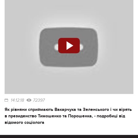
14.12.18
72397
Як рівняни сприймають Вакарчука та Зеленського і чи вірять
в президенство Тимошенко та Порошенка, - подробиці від
відомого соціолога