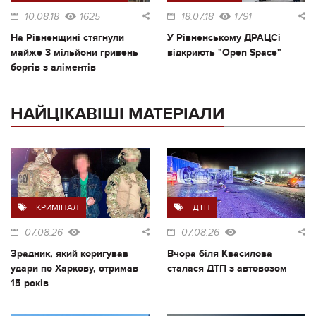
10.08.18
1625
18.07.18
1791
На Рівненщині стягнули
У Рівненському ДРАЦСі
майже 3 мільйони гривень
відкриють "Open Space"
боргів з аліментів
НАЙЦІКАВІШІ МАТЕРІАЛИ
КРИМІНАЛ
ДТП
07.08.26
07.08.26
Зрадник, який коригував
Вчора біля Квасилова
удари по Харкову, отримав
сталася ДТП з автовозом
15 років