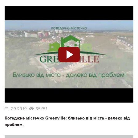
29.09.19
55451
Котеджне містечко Greenville: близько від міста - далеко від
проблем.