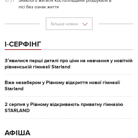
10:37
Зниклого жителя Костопільщини розшукали в
лісі без ознак життя
Більше новин
І-СЕРФІНГ
Зʼявилися перші деталі про ціни на навчання у новітній
рівненській гімназії Starland
Вже незабаром у Рівному відкриття нової гімназії
Starland
2 серпня у Рівному відкривають приватну гімназію
STARLAND
АФІША