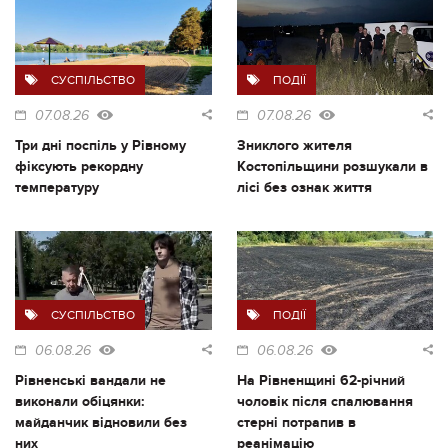
СУСПІЛЬСТВО
ПОДІЇ
07.08.26
07.08.26
Три дні поспіль у Рівному
Зниклого жителя
фіксують рекордну
Костопільщини розшукали в
температуру
лісі без ознак життя
СУСПІЛЬСТВО
ПОДІЇ
06.08.26
06.08.26
Рівненські вандали не
На Рівненщині 62-річний
виконали обіцянки:
чоловік після спалювання
майданчик відновили без
стерні потрапив в
них
реанімацію