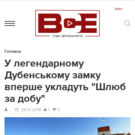
Головна
У легендарному
Дубенському замку
вперше укладуть "Шлюб
за добу"
1
0
24.01.2018