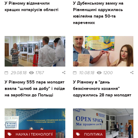
У Рівному відзначили
У Дубенському замку на
кращих нотаріусів області
Рівненщині одружилась
ювілейна пара 50-та
наречених
29.08.18
1767
10.08.18
1200
У Рівному 555 пара молодят
У Рівному в "день
взяла "шлюб за добу" і поїде
безкінечного кохання"
на заробітки до Польщі
одружились 28 пар молодят
НАУКА І ТЕХНОЛОГІЇ
ПОЛІТИКА