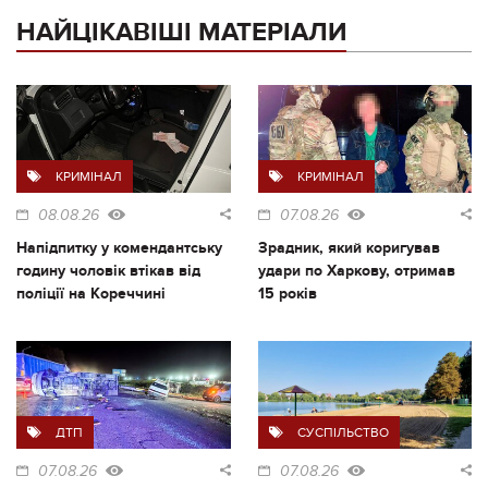
НАЙЦІКАВІШІ МАТЕРІАЛИ
КРИМІНАЛ
КРИМІНАЛ
08.08.26
07.08.26
Напідпитку у комендантську
Зрадник, який коригував
годину чоловік втікав від
удари по Харкову, отримав
поліції на Кореччині
15 років
ДТП
СУСПІЛЬСТВО
07.08.26
07.08.26