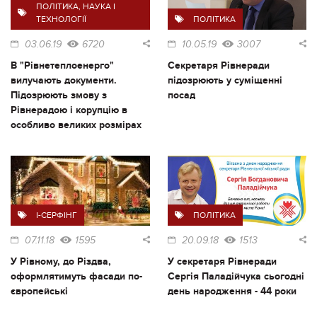
ПОЛІТИКА
,
НАУКА І
ТЕХНОЛОГІЇ
ПОЛІТИКА
03.06.19
6720
10.05.19
3007
В "Рівнетеплоенерго"
Секретаря Рівнеради
вилучають документи.
підозрюють у суміщенні
Підозрюють змову з
посад
Рівнерадою і корупцію в
особливо великих розмірах
I-СЕРФІНГ
ПОЛІТИКА
07.11.18
1595
20.09.18
1513
У Рівному, до Різдва,
У секретаря Рівнеради
оформлятимуть фасади по-
Сергія Паладійчука сьогодні
європейські
день народження - 44 роки