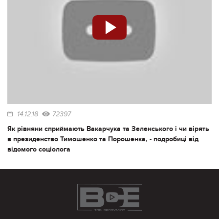
14.12.18
72397
Як рівняни сприймають Вакарчука та Зеленського і чи вірять
в президенство Тимошенко та Порошенка, - подробиці від
відомого соціолога