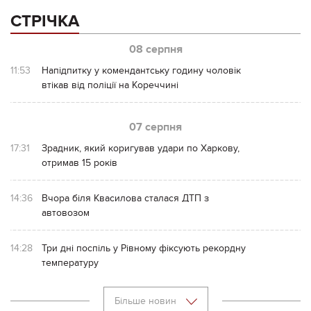
СТРІЧКА
08 серпня
11:53
Напідпитку у комендантську годину чоловік
втікав від поліції на Кореччині
07 серпня
17:31
Зрадник, який коригував удари по Харкову,
отримав 15 років
14:36
Вчора біля Квасилова сталася ДТП з
автовозом
14:28
Три дні поспіль у Рівному фіксують рекордну
температуру
Більше новин