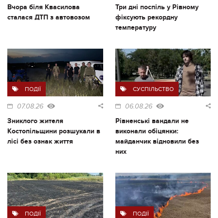
Вчора біля Квасилова
Три дні поспіль у Рівному
сталася ДТП з автовозом
фіксують рекордну
температуру
ПОДІЇ
СУСПІЛЬСТВО
07.08.26
06.08.26
Зниклого жителя
Рівненські вандали не
Костопільщини розшукали в
виконали обіцянки:
лісі без ознак життя
майданчик відновили без
них
ПОДІЇ
ПОДІЇ