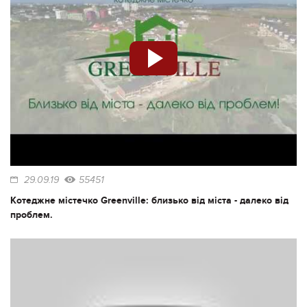
29.09.19
55451
Котеджне містечко Greenville: близько від міста - далеко від
проблем.