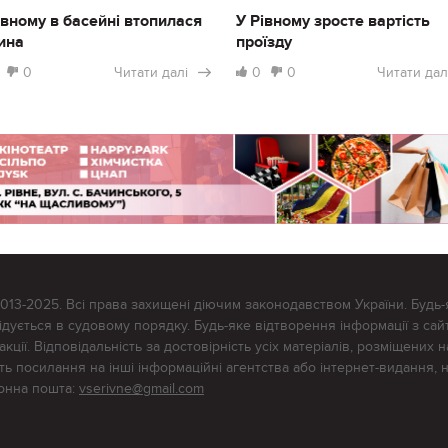
івному в басейні втопилася
У Рівному зросте вартість
ина
проїзду
0
Читати далі
0
0
Читати дал
2013-2025. Всі права захищені діючим законодавством України. Будь-
ується в судовому порядку. Будь-яке відтворення інформації з сайт
ції. Відповідальність за достовірність усіх матеріалів, розміщених на
тять посилання на інші інформаційні агентства або інтернет-видання, 
ронна пошта:
vserivne@gmail.com