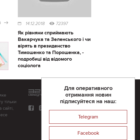
і
14.12.2018
72397
Як рівняни сприймають
Вакарчука та Зеленського і чи
вірять в президенство
Тимошенко та Порошенка, -
подробиці від відомого
соціолога
Для оперативного
Розроблений та підтримується
отримання новин
яке
в
компанії 32х32
підписуйтеся на наш:
у тільки
 сайті,
несе
Telegram
Facebook