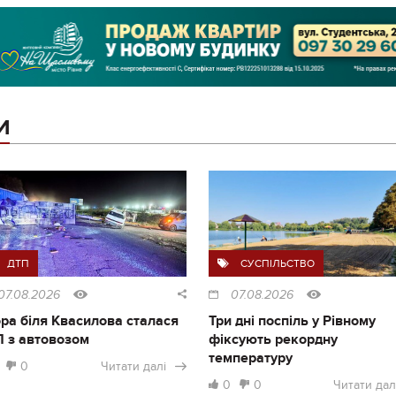
И
ДТП
СУСПІЛЬСТВО
07.08.2026
07.08.2026
ра біля Квасилова сталася
Три дні поспіль у Рівному
 з автовозом
фіксують рекордну
температуру
0
Читати далі
0
0
Читати дал