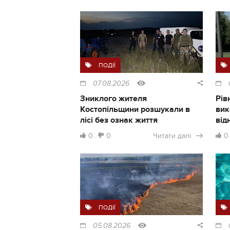
ПОДІЇ
07.08.2026
Зниклого жителя
Рів
Костопільщини розшукали в
вик
лісі без ознак життя
від
0
0
Читати далі
0
ПОДІЇ
05.08.2026