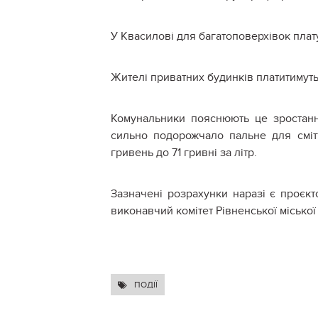
У Квасилові для багатоповерхівок плату 
Жителі приватних будинків платитимуть 
Комунальники пояснюють це зростання
сильно подорожчало пальне для смітт
гривень до 71 гривні за літр.
Зазначені розрахунки наразі є проєкт
виконавчий комітет Рівненської міської
ПОДІЇ