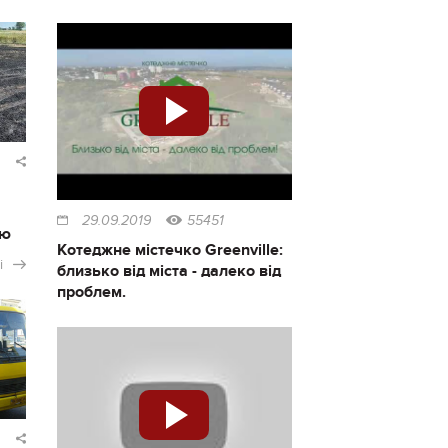
29.09.2019
55451
ію
Котеджне містечко Greenville:
і
близько від міста - далеко від
проблем.