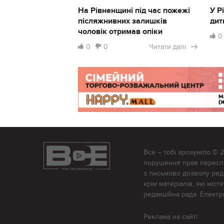
На Рівненщині під час пожежі
У Р
післяжнивних залишків
дит
чоловік отримав опіки
0
0
0
Читати далі
Все – тобі зрозуміло © 
порушення прав переслід
з письмово дозволу редак
крім матеріалів, які міс
редакційна рада. Елект
Реклама на сайті