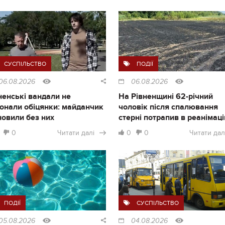
СУСПІЛЬСТВО
ПОДІЇ
06.08.2026
06.08.2026
ненські вандали не
На Рівненщині 62-річний
онали обіцянки: майданчик
чоловік після спалювання
новили без них
стерні потрапив в реанімац
0
Читати далі
0
0
Читати дал
ПОДІЇ
СУСПІЛЬСТВО
05.08.2026
04.08.2026