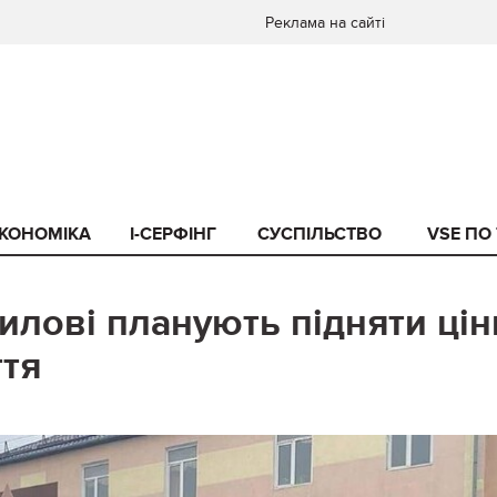
Реклама на сайті
КОНОМІКА
I-СЕРФІНГ
СУСПІЛЬСТВО
VSE ПО
илові планують підняти цін
ття