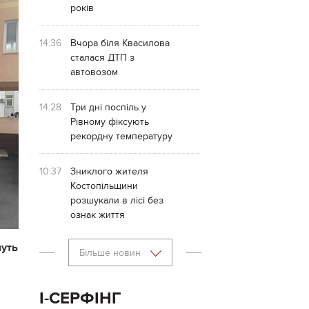
років
14:36
Вчора біля Квасилова
сталася ДТП з
автовозом
14:28
Три дні поспіль у
Рівному фіксують
рекордну температуру
10:37
Зниклого жителя
Костопільщини
розшукали в лісі без
ознак життя
муть
Більше новин
І-СЕРФІНГ