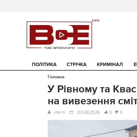
ПОЛІТИКА
СТРІЧКА
КРИМІНАЛ
Е
Головна
У Рівному та Квас
на вивезення смі
vse.rv
0
0
03.06.2026