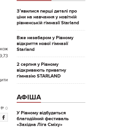
Зʼявилися перші деталі про
ціни на навчання у новітній
рівненській гімназії Starland
Вже незабаром у Рівному
відкриття нової гімназії
акож
Starland
9,73
2 серпня у Рівному
відкривають приватну
гімназію STARLAND
дити
АФІША
0
У Рівному відбудеться
благодійний фестиваль
«Західна Ліга Сміху»