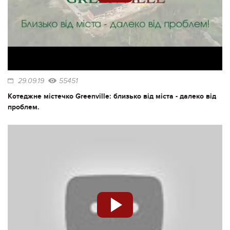
29.09.19
55451
Котеджне містечко Greenville: близько від міста - далеко від
проблем.