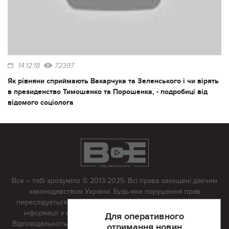
14.12.18
72397
Як рівняни сприймають Вакарчука та Зеленського і чи вірять
в президенство Тимошенко та Порошенка, - подробиці від
відомого соціолога
Все – тобі зрозуміло © 2013-2025. Всі права захищені діючим
законодавством України. Будь-яке порушення прав
переслідується в судовому порядку. Будь-яке відтворення
інформації з сайту тільки з письмово дозволу редакції.
Для оперативного
Відповідальність за достовірність усіх матеріалів, розміщених
отримання новин