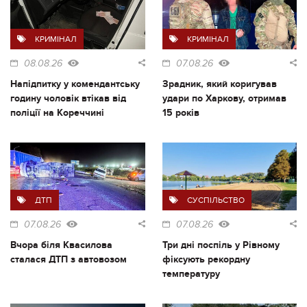
КРИМІНАЛ
КРИМІНАЛ
08.08.26
07.08.26
Напідпитку у комендантську
Зрадник, який коригував
годину чоловік втікав від
удари по Харкову, отримав
поліції на Кореччині
15 років
ДТП
СУСПІЛЬСТВО
07.08.26
07.08.26
Вчора біля Квасилова
Три дні поспіль у Рівному
сталася ДТП з автовозом
фіксують рекордну
температуру