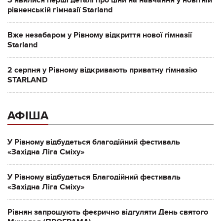
Зʼявилися перші деталі про ціни на навчання у новітній
рівненській гімназії Starland
Вже незабаром у Рівному відкриття нової гімназії
Starland
2 серпня у Рівному відкривають приватну гімназію
STARLAND
АФІША
У Рівному відбудеться благодійний фестиваль
«Західна Ліга Сміху»
У Рівному відбудеться Благодійний фестиваль
«Західна Ліга Сміху»
Рівнян запрошують феєрично відгуляти День святого