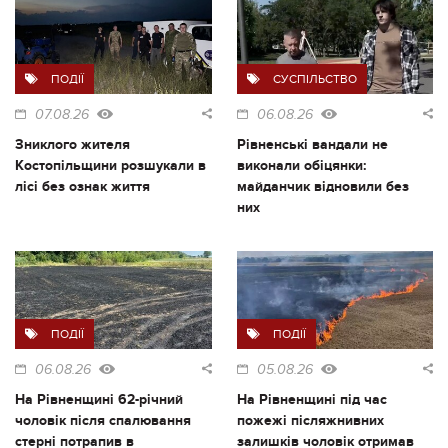
ПОДІЇ
СУСПІЛЬСТВО
07.08.26
06.08.26
Зниклого жителя
Рівненські вандали не
Костопільщини розшукали в
виконали обіцянки:
лісі без ознак життя
майданчик відновили без
них
ПОДІЇ
ПОДІЇ
06.08.26
05.08.26
На Рівненщині 62-річний
На Рівненщині під час
чоловік після спалювання
пожежі післяжнивних
стерні потрапив в
залишків чоловік отримав