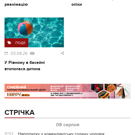
реанімацію
опіки
ПОДІЇ
05.08.26
У Рівному в басейні
втопилася дитина
СТРІЧКА
08 серпня
11:53
Напідпитку у комендантську годину чоловік