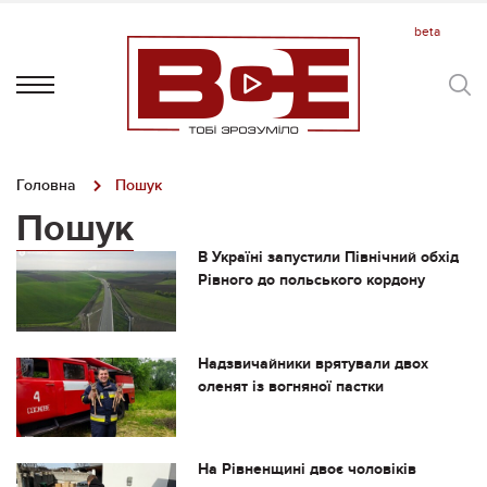
Головна
Пошук
Пошук
В Україні запустили Північний обхід
Рівного до польського кордону
Надзвичайники врятували двох
оленят із вогняної пастки
На Рівненщині двоє чоловіків