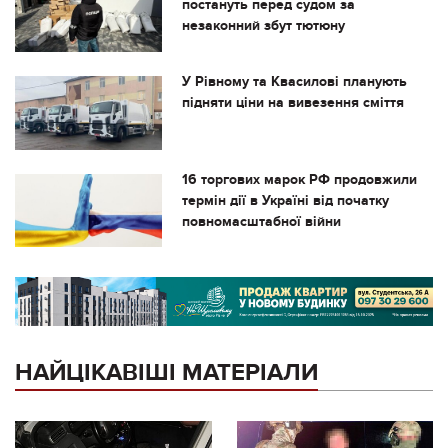
постануть перед судом за
незаконний збут тютюну
У Рівному та Квасилові планують
підняти ціни на вивезення сміття
16 торгових марок РФ продовжили
термін дії в Україні від початку
повномасштабної війни
НАЙЦІКАВІШІ МАТЕРІАЛИ