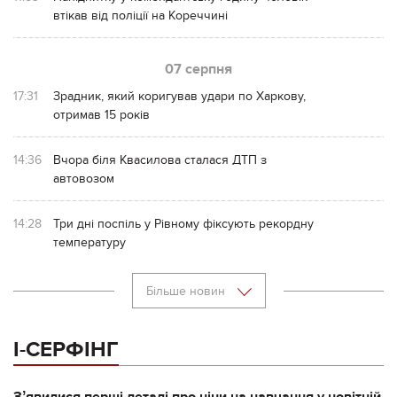
втікав від поліції на Кореччині
07 серпня
17:31
Зрадник, який коригував удари по Харкову,
отримав 15 років
14:36
Вчора біля Квасилова сталася ДТП з
автовозом
14:28
Три дні поспіль у Рівному фіксують рекордну
температуру
Більше новин
І-СЕРФІНГ