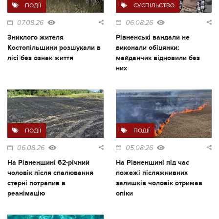
ПОДІЇ
СУСПІЛЬСТВО
07.08.26
06.08.26
Зниклого жителя
Рівненські вандали не
Костопільщини розшукали в
виконали обіцянки:
лісі без ознак життя
майданчик відновили без
них
ПОДІЇ
ПОДІЇ
06.08.26
05.08.26
На Рівненщині 62-річний
На Рівненщині під час
чоловік після спалювання
пожежі післяжнивних
стерні потрапив в
залишків чоловік отримав
реанімацію
опіки