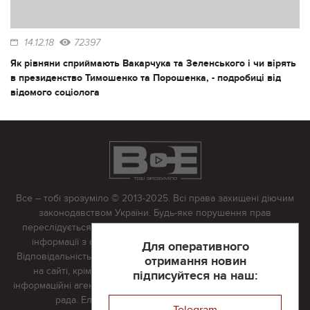
14.12.18
72397
Як рівняни сприймають Вакарчука та Зеленського і чи вірять
в президенство Тимошенко та Порошенка, - подробиці від
відомого соціолога
Все – тобі зрозуміло © 2013-2025. Всі права захищені діючим
законодавством України. Будь-яке порушення прав
переслідується в судовому порядку. Будь-яке відтворення
інформації з сайту тільки з письмово дозволу редакції.
Для оперативного
Відповідальність за достовірність усіх матеріалів, розміщених
отримання новин
на сайті, крім матеріалів, які містять посилання на інші
підписуйтеся на наш:
інформаційні агентства або інтернет-видання, несе редакційна
рада. Електронна пошта:
vserivne@gmail.com