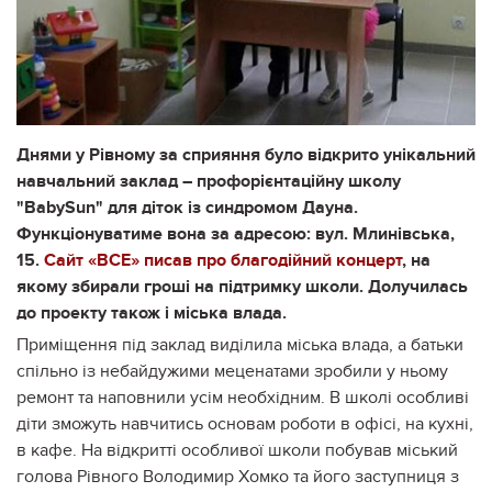
Днями у Рівному за сприяння було відкрито унікальний
навчальний заклад – профорієнтаційну школу
"BabySun" для діток із синдромом Дауна.
Функціонуватиме вона за адресою: вул. Млинівська,
15.
Сайт «ВСЕ» писав про благодійний концерт
, на
якому збирали гроші на підтримку школи. Долучилась
до проекту також і міська влада.
Приміщення під заклад виділила міська влада, а батьки
спільно із небайдужими меценатами зробили у ньому
ремонт та наповнили усім необхідним. В школі особливі
діти зможуть навчитись основам роботи в офісі, на кухні,
в кафе. На відкритті особливої школи побував міський
голова Рівного Володимир Хомко та його заступниця з