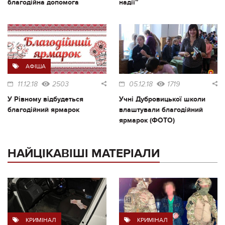
благодійна допомога
надії”
АФІША
11.12.18
2503
05.12.18
1719
У Рівному відбудеться
Учні Дубровицької школи
благодійний ярмарок
влаштували благодійний
ярмарок (ФОТО)
НАЙЦІКАВІШІ МАТЕРІАЛИ
КРИМІНАЛ
КРИМІНАЛ