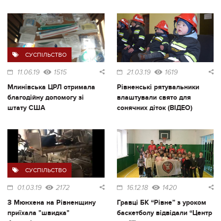
СУСПІЛЬСТВО
11.06.19
1515
21.03.19
1619
Млинівська ЦРЛ отримала
Рівненські рятувальники
благодійну допомогу зі
влаштували свято для
штату США
сонячних діток (ВІДЕО)
СУСПІЛЬСТВО
01.03.19
2172
16.12.18
1420
З Мюнхена на Рівненщину
Гравці БК “Рівне” з уроком
приїхала "швидка"
баскетболу відвідали “Центр