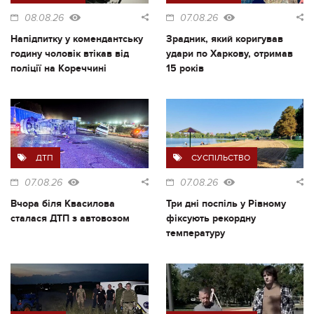
08.08.26
07.08.26
Напідпитку у комендантську
Зрадник, який коригував
годину чоловік втікав від
удари по Харкову, отримав
поліції на Кореччині
15 років
ДТП
СУСПІЛЬСТВО
07.08.26
07.08.26
Вчора біля Квасилова
Три дні поспіль у Рівному
сталася ДТП з автовозом
фіксують рекордну
температуру