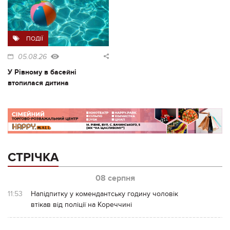
ПОДІЇ
05.08.26
У Рівному в басейні
втопилася дитина
СТРІЧКА
08 серпня
11:53
Напідпитку у комендантську годину чоловік
втікав від поліції на Кореччині