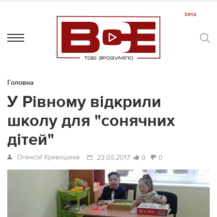
Головна
У Рівному відкрили
школу для "сонячних
дітей"
Олексій Кривошеєв
0
0
23.05.2017