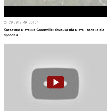
29.09.19
55451
Котеджне містечко Greenville: близько від міста - далеко від
проблем.