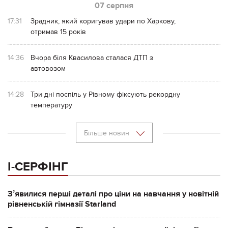
07 серпня
17:31
Зрадник, який коригував удари по Харкову,
отримав 15 років
14:36
Вчора біля Квасилова сталася ДТП з
автовозом
14:28
Три дні поспіль у Рівному фіксують рекордну
температуру
Більше новин
І-СЕРФІНГ
Зʼявилися перші деталі про ціни на навчання у новітній
рівненській гімназії Starland