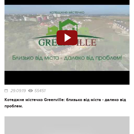
29.09.19
55451
Котеджне містечко Greenville: близько від міста - далеко від
проблем.