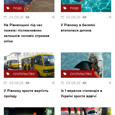
ПОДІЇ
ПОДІЇ
05.08.26
05.08.26
На Рівненщині під час
У Рівному в басейні
пожежі післяжнивних
втопилася дитина
залишків чоловік отримав
опіки
СУСПІЛЬСТВО
СУСПІЛЬСТВО
04.08.26
04.08.26
У Рівному зросте вартість
Із 1 вересня стипендія в
проїзду
Україні зросте вдвічі