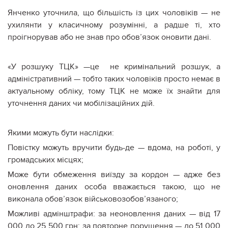
Янченко уточнила, що більшість із цих чоловіків — не
ухилянти у класичному розумінні, а радше ті, хто
проігнорував або не знав про обов’язок оновити дані.
«У розшуку ТЦК» —це не кримінальний розшук, а
адміністративний — тобто таких чоловіків просто немає в
актуальному обліку, тому ТЦК не може їх знайти для
уточнення даних чи мобілізаційних дій.
Якими можуть бути наслідки:
Повістку можуть вручити будь-де — вдома, на роботі, у
громадських місцях;
Може бути обмеження виїзду за кордон — адже без
оновлення даних особа вважається такою, що не
виконала обов’язок військовозобов’язаного;
Можливі адмінштрафи: за неоновлення даних — від 17
000 до 25 500 грн; за повторне порушення — до 51 000