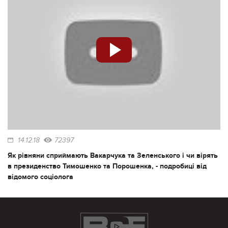
14.12.18
72397
Як рівняни сприймають Вакарчука та Зеленського і чи вірять
в президенство Тимошенко та Порошенка, - подробиці від
відомого соціолога