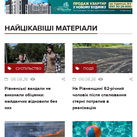
НАЙЦІКАВІШІ МАТЕРІАЛИ
СУСПІЛЬСТВО
ПОДІЇ
06.08.26
06.08.26
Рівненські вандали не
На Рівненщині 62-річний
виконали обіцянки:
чоловік після спалювання
майданчик відновили без
стерні потрапив в
них
реанімацію