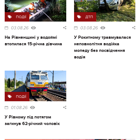
ПОДІЇ
ДТП
03.08.26
03.08.26
На Рівненщині у водоймі
У Рокитному травмувалася
втопилася 15-річна дівчина
неповнолітня водійка
мопеду без посвідчення
водія
ПОДІЇ
01.08.26
У Рівному під потягом
загинув 62-річний чоловік