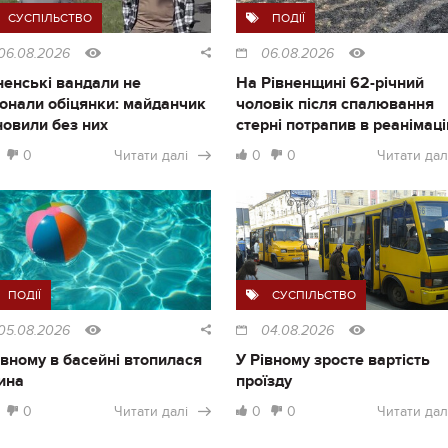
СУСПІЛЬСТВО
ПОДІЇ
06.08.2026
06.08.2026
ненські вандали не
На Рівненщині 62-річний
онали обіцянки: майданчик
чоловік після спалювання
новили без них
стерні потрапив в реанімац
0
Читати далі
0
0
Читати дал
ПОДІЇ
СУСПІЛЬСТВО
05.08.2026
04.08.2026
івному в басейні втопилася
У Рівному зросте вартість
ина
проїзду
0
Читати далі
0
0
Читати дал