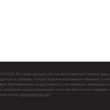
2013-2025. Всі права захищені діючим законодавством України. Будь-
ується в судовому порядку. Будь-яке відтворення інформації з сайт
ції. Відповідальність за достовірність усіх матеріалів, розміщених на
тять посилання на інші інформаційні агентства або інтернет-видання, 
ронна пошта:
vserivne@gmail.com