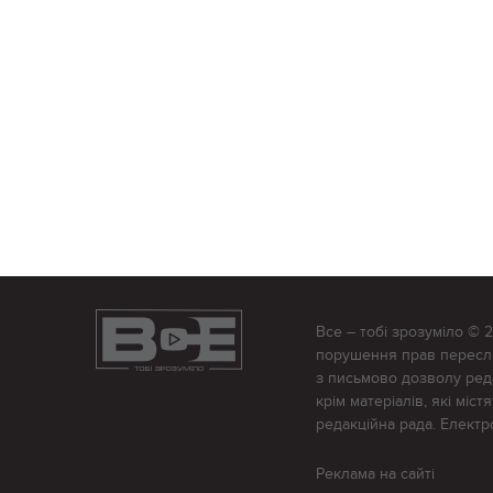
Все – тобі зрозуміло © 
порушення прав переслід
з письмово дозволу редак
крім матеріалів, які міс
редакційна рада. Елект
Реклама на сайті