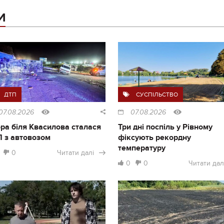
И
ДТП
СУСПІЛЬСТВО
07.08.2026
07.08.2026
ра біля Квасилова сталася
Три дні поспіль у Рівному
 з автовозом
фіксують рекордну
температуру
0
Читати далі
0
0
Читати дал