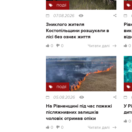
ПОДІЇ
07.08.2026
Зниклого жителя
Рів
Костопільщини розшукали в
вик
лісі без ознак життя
від
0
0
Читати далі
0
ПОДІЇ
05.08.2026
На Рівненщині під час пожежі
У Р
післяжнивних залишків
дит
чоловік отримав опіки
0
0
0
Читати далі