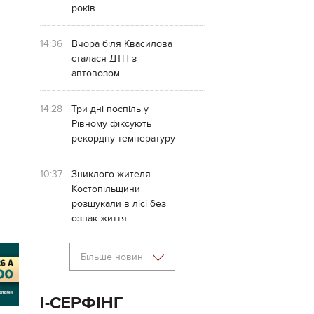
років
14:36
Вчора біля Квасилова
сталася ДТП з
автовозом
14:28
Три дні поспіль у
Рівному фіксують
рекордну температуру
10:37
Зниклого жителя
Костопільщини
розшукали в лісі без
ознак життя
Більше новин
І-СЕРФІНГ