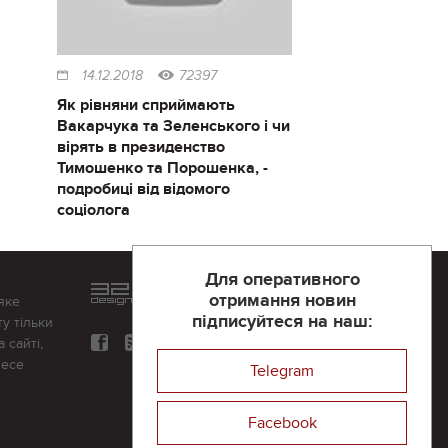
14.12.2018
72397
Як рівняни сприймають
Вакарчука та Зеленського і чи
вірять в президенство
Тимошенко та Порошенка, -
подробиці від відомого
соціолога
Для оперативного
Розроблений та підтримується
отримання новин
яке
в
компанії 32х32
підписуйтеся на наш:
у тільки
 сайті,
несе
Telegram
Facebook