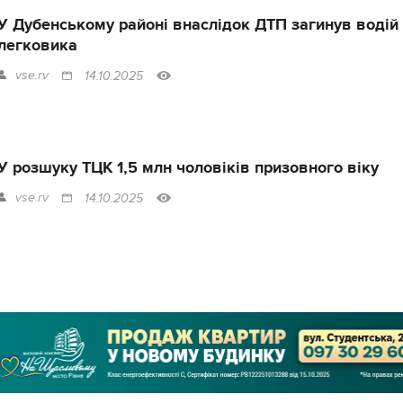
У Дубенському районі внаслідок ДТП загинув водій
легковика
vse.rv
14.10.2025
У розшуку ТЦК 1,5 млн чоловіків призовного віку
vse.rv
14.10.2025