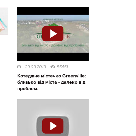
29.09.2019
55451
Котеджне містечко Greenville:
близько від міста - далеко від
проблем.