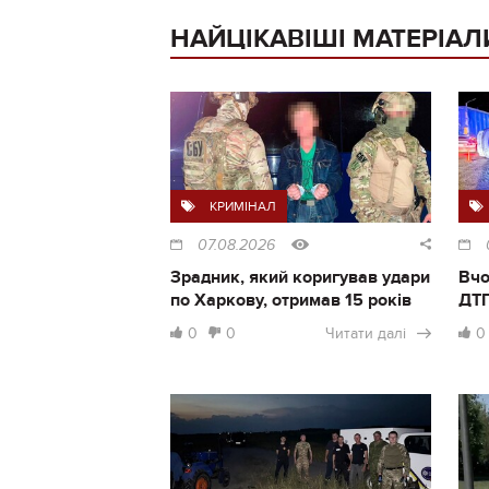
НАЙЦІКАВІШІ МАТЕРІАЛ
КРИМІНАЛ
07.08.2026
Зрадник, який коригував удари
Вчо
по Харкову, отримав 15 років
ДТП
0
0
Читати далі
0