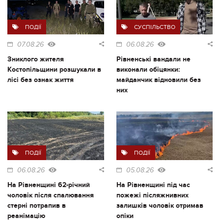
ПОДІЇ
СУСПІЛЬСТВО
07.08.26
06.08.26
Зниклого жителя
Рівненські вандали не
Костопільщини розшукали в
виконали обіцянки:
лісі без ознак життя
майданчик відновили без
них
ПОДІЇ
ПОДІЇ
06.08.26
05.08.26
На Рівненщині 62-річний
На Рівненщині під час
чоловік після спалювання
пожежі післяжнивних
стерні потрапив в
залишків чоловік отримав
реанімацію
опіки