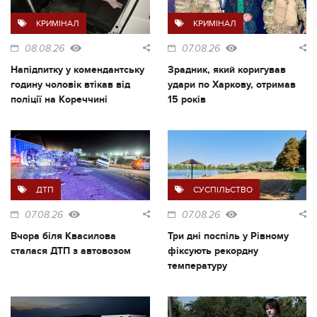
КРИМІНАЛ
КРИМІНАЛ
08.08.26
07.08.26
Напідпитку у комендантську
Зрадник, який коригував
годину чоловік втікав від
удари по Харкову, отримав
поліції на Кореччині
15 років
ДТП
СУСПІЛЬСТВО
07.08.26
07.08.26
Вчора біля Квасилова
Три дні поспіль у Рівному
сталася ДТП з автовозом
фіксують рекордну
температуру