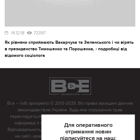
14.12.18
72397
Як рівняни сприймають Вакарчука та Зеленського і чи вірять
в президенство Тимошенко та Порошенка, - подробиці від
відомого соціолога
Все – тобі зрозуміло © 2013-2025. Всі права захищені діючим
законодавством України. Будь-яке порушення прав
переслідується в судовому порядку. Будь-яке відтворення
інформації з сайту тільки з письмово дозволу редакції.
Для оперативного
Відповідальність за достовірність усіх матеріалів, розміщених
отримання новин
на сайті, крім матеріалів, які містять посилання на інші
підписуйтеся на наш: