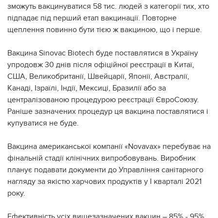
зможуть вакцинуватися 58 тис. людей з категорії тих, хто
підпадає під перший етап вакцинації. Повторне
щеплення повинно бути тією ж вакциною, що і перше.
Вакцина Sinovac Biotech буде поставлятися в Україну
упродовж 30 днів після офіційної реєстрації в Китаї,
США, Великобританії, Швейцарії, Японії, Австралії,
Канаді, Ізраїлі, Індії, Мексиці, Бразилії або за
централізованою процедурою реєстрації ЄвроСоюзу.
Раніше зазначених процедур ця вакцина поставлятися і
купуватися не буде.
Вакцина американської компанії «Novavax» перебуває на
фінальній стадії клінічних випробовувань. Виробник
планує подавати документи до Управління санітарного
нагляду за якістю харчових продуктів у І кварталі 2021
року.
Ефективність усіх вищезазначених вакцин – 85% - 95%.