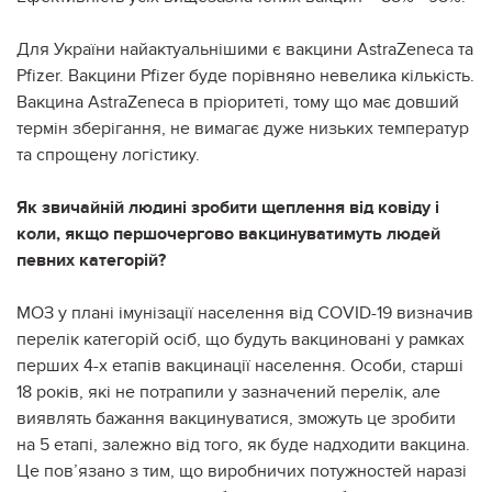
Для України найактуальнішими є вакцини AstraZeneca та
Pfizer. Вакцини Pfizer буде порівняно невелика кількість.
Вакцина AstraZeneca в пріоритеті, тому що має довший
термін зберігання, не вимагає дуже низьких температур
та спрощену логістику.
Як звичайній людині зробити щеплення від ковіду і
коли, якщо першочергово вакцинуватимуть людей
певних категорій?
МОЗ у плані імунізації населення від COVID-19 визначив
перелік категорій осіб, що будуть вакциновані у рамках
перших 4-х етапів вакцинації населення. Особи, старші
18 років, які не потрапили у зазначений перелік, але
виявлять бажання вакцинуватися, зможуть це зробити
на 5 етапі, залежно від того, як буде надходити вакцина.
Це пов’язано з тим, що виробничих потужностей наразі