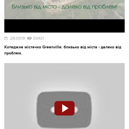
29.09.19
55451
Котеджне містечко Greenville: близько від міста - далеко від
проблем.