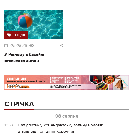
ПОДІЇ
05.08.26
У Рівному в басейні
втопилася дитина
СТРІЧКА
08 серпня
11:53
Напідпитку у комендантську годину чоловік
втікав від поліції на Кореччині