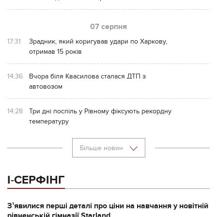
07 серпня
17:31
Зрадник, який коригував удари по Харкову,
отримав 15 років
14:36
Вчора біля Квасилова сталася ДТП з
автовозом
14:28
Три дні поспіль у Рівному фіксують рекордну
температуру
Більше новин
І-СЕРФІНГ
Зʼявилися перші деталі про ціни на навчання у новітній
рівненській гімназії Starland