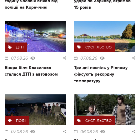
годину чоловік втікав від
удари по Харкову, отримав
поліції на Кореччині
15 років
ДТП
СУСПІЛЬСТВО
07.08.26
07.08.26
Вчора біля Квасилова
Три дні поспіль у Рівному
сталася ДТП з автовозом
фіксують рекордну
температуру
ПОДІЇ
СУСПІЛЬСТВО
07.08.26
06.08.26