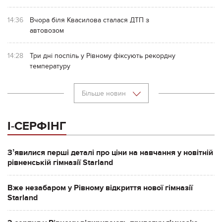
14:36
Вчора біля Квасилова сталася ДТП з
автовозом
14:28
Три дні поспіль у Рівному фіксують рекордну
температуру
Більше новин
І-СЕРФІНГ
Зʼявилися перші деталі про ціни на навчання у новітній
рівненській гімназії Starland
Вже незабаром у Рівному відкриття нової гімназії
Starland