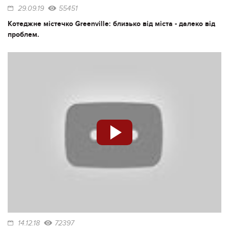
29.09.19
55451
Котеджне містечко Greenville: близько від міста - далеко від
проблем.
14.12.18
72397