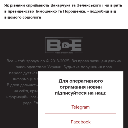
Як рівняни сприймають Вакарчука та Зеленського і чи вірять
в президенство Тимошенко та Порошенка, - подробиці від
відомого соціолога
Все – тобі зрозуміло © 2013-2025. Всі права захищені діючим
законодавством України. Будь-яке порушення прав
переслідується в судовому порядку. Будь-яке відтворення
інформації з сайту тільки з письмово дозволу редакції.
Для оперативного
Відповідальність за достовірність усіх матеріалів, розміщених
отримання новин
на сайті, крім матеріалів, які містять посилання на інші
підписуйтеся на наш:
інформаційні агентства або інтернет-видання, несе редакційна
рада. Електронна пошта:
vserivne@gmail.com
Telegram
Реклама на сайті
Facebook