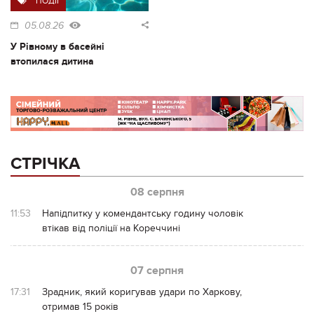
ПОДІЇ
05.08.26
У Рівному в басейні
втопилася дитина
СТРІЧКА
08 серпня
11:53
Напідпитку у комендантську годину чоловік
втікав від поліції на Кореччині
07 серпня
17:31
Зрадник, який коригував удари по Харкову,
отримав 15 років