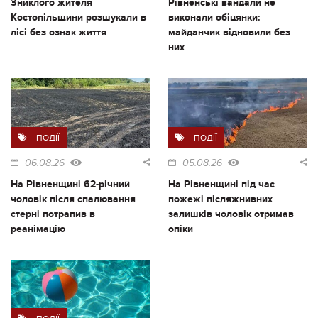
Зниклого жителя
Рівненські вандали не
Костопільщини розшукали в
виконали обіцянки:
лісі без ознак життя
майданчик відновили без
них
ПОДІЇ
ПОДІЇ
06.08.26
05.08.26
На Рівненщині 62-річний
На Рівненщині під час
чоловік після спалювання
пожежі післяжнивних
стерні потрапив в
залишків чоловік отримав
реанімацію
опіки