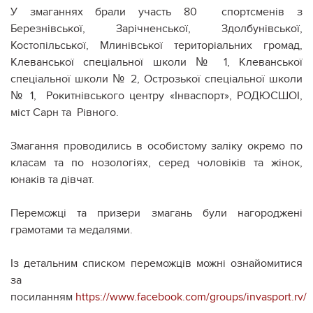
У змаганнях брали участь 80 спортсменів з
Березнівської, Зарічненської, Здолбунівської,
Костопільської, Млинівської територіальних громад,
Клеванської спеціальної школи № 1, Клеванської
спеціальної школи № 2, Острозької спеціальної школи
№ 1, Рокитнівського центру «Інваспорт», РОДЮСШОІ,
міст Сарн та Рівного.
Змагання проводились в особистому заліку окремо по
класам та по нозологіях, серед чоловіків та жінок,
юнаків та дівчат.
Переможці та призери змагань були нагороджені
грамотами та медалями.
Із детальним списком переможців можні ознайомитися
за
посиланням
https://www.facebook.com/groups/invasport.rv/