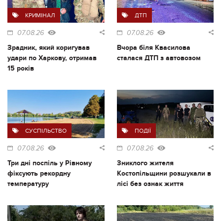
КРИМІНАЛ
ДТП
07.08.26
07.08.26
Зрадник, який коригував
Вчора біля Квасилова
удари по Харкову, отримав
сталася ДТП з автовозом
15 років
СУСПІЛЬСТВО
ПОДІЇ
07.08.26
07.08.26
Три дні поспіль у Рівному
Зниклого жителя
фіксують рекордну
Костопільщини розшукали в
температуру
лісі без ознак життя