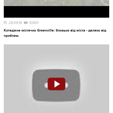
29.09.19
55451
Котеджне містечко Greenville: близько від міста - далеко від
проблем.