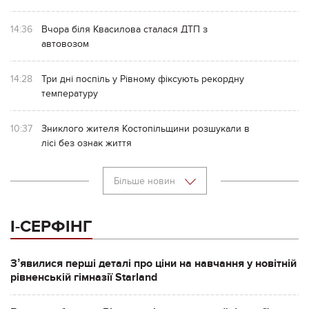
14:36
Вчора біля Квасилова сталася ДТП з
автовозом
14:28
Три дні поспіль у Рівному фіксують рекордну
температуру
10:37
Зниклого жителя Костопільщини розшукали в
лісі без ознак життя
Більше новин
І-СЕРФІНГ
Зʼявилися перші деталі про ціни на навчання у новітній
рівненській гімназії Starland