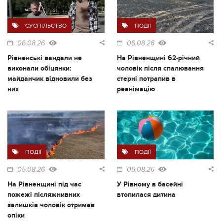
СУСПІЛЬСТВО
ПОДІЇ
06.08.26
06.08.26
Рівненські вандали не
На Рівненщині 62-річний
виконали обіцянки:
чоловік після спалювання
майданчик відновили без
стерні потрапив в
них
реанімацію
ПОДІЇ
ПОДІЇ
05.08.26
05.08.26
На Рівненщині під час
У Рівному в басейні
пожежі післяжнивних
втопилася дитина
залишків чоловік отримав
опіки