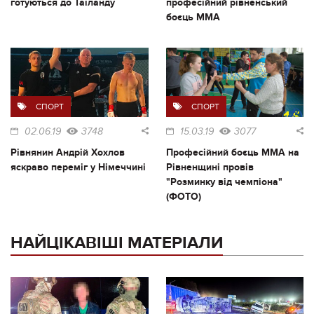
готуються до Таїланду
професійний рівненський
боєць ММА
СПОРТ
СПОРТ
02.06.19
3748
15.03.19
3077
Рівнянин Андрій Хохлов
Професійний боєць ММА на
яскраво переміг у Німеччині
Рівненщині провів
"Розминку від чемпіона"
(ФОТО)
НАЙЦІКАВІШІ МАТЕРІАЛИ