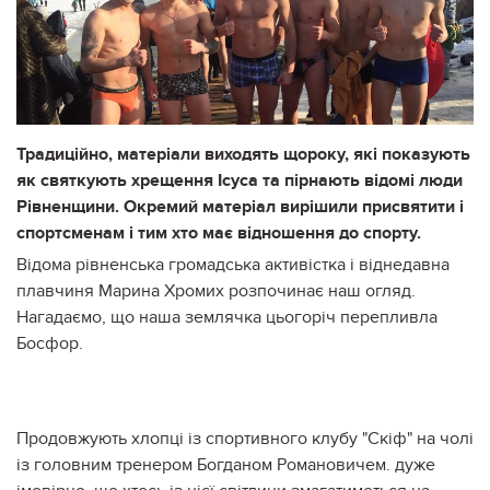
Традиційно, матеріали виходять щороку, які показують
як святкують хрещення Ісуса та пірнають відомі люди
Рівненщини. Окремий матеріал вирішили присвятити і
спортсменам і тим хто має відношення до спорту.
Відома рівненська громадська активістка і віднедавна
плавчиня Марина Хромих розпочинає наш огляд.
Нагадаємо, що наша землячка цьогоріч перепливла
Босфор.
Продовжують хлопці із спортивного клубу "Скіф" на чолі
із головним тренером Богданом Романовичем. дуже