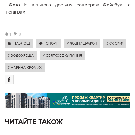
Фото із вільного доступу соцмереж Фейсбук та
Інстаграм.
1
0
ТАБЛОЇД
СПОРТ
# ЧОВНИ ДРАКОН
# СК СКІФ
# ВОДОХРЕЩА
# СВЯТКОВЕ КУПАННЯ
# МАРИНА ХРОМИХ
ЧИТАЙТЕ ТАКОЖ