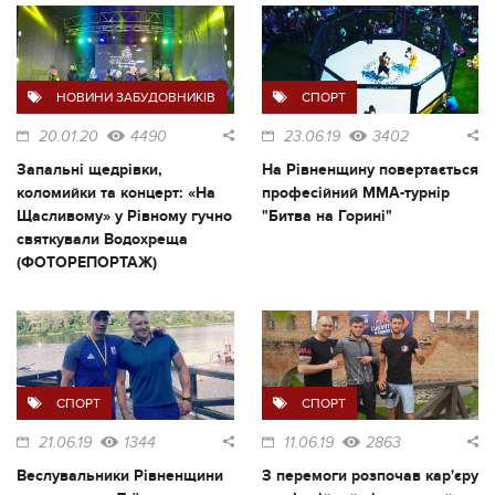
НОВИНИ ЗАБУДОВНИКІВ
СПОРТ
20.01.20
4490
23.06.19
3402
Запальні щедрівки,
На Рівненщину повертається
коломийки та концерт: «На
професійний ММА-турнір
Щасливому» у Рівному гучно
"Битва на Горині"
святкували Водохреща
(ФОТОРЕПОРТАЖ)
СПОРТ
СПОРТ
21.06.19
1344
11.06.19
2863
Веслувальники Рівненщини
З перемоги розпочав кар'єру