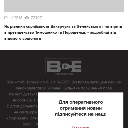
14.12.18
72397
Як рівняни сприймають Вакарчука та Зеленського і чи вірять
в президенство Тимошенко та Порошенка, - подробиці від
відомого соціолога
Все – тобі зрозуміло © 2013-2025. Всі права захищені діючим
законодавством України. Будь-яке порушення прав
переслідується в судовому порядку. Будь-яке відтворення
інформації з сайту тільки з письмово дозволу редакції.
Для оперативного
Відповідальність за достовірність усіх матеріалів, розміщених
отримання новин
на сайті, крім матеріалів, які містять посилання на інші
підписуйтеся на наш:
інформаційні агентства або інтернет-видання, несе редакційна
рада. Електронна пошта:
vserivne@gmail.com