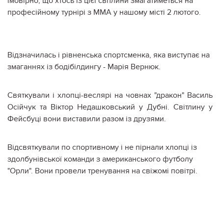
імовірно, що хтось із цієї світлини змагатиметься на
професійному турнірі з ММА у нашому місті 2 лютого.
Відзначилась і рівненська спортсменка, яка виступає на
змаганнях із бодібілдингу - Марія Вернюк.
Святкували і хлопці-веслярі на човнах "дракон" Василь
Осійчук та Віктор Недашковський у Дубні. Світлину у
Фейсбуці вони виставили разом із друзями.
Відсвяткували по спортивному і не пірнали хлопці із
здолбунівської команди з американського футболу
"Орли". Вони провели тренування на свіжомі повітрі.