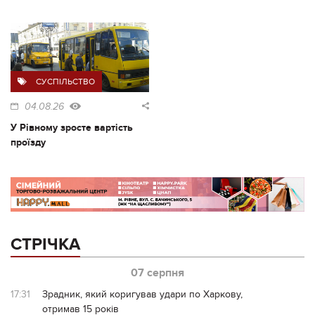
СУСПІЛЬСТВО
04.08.26
У Рівному зросте вартість
проїзду
СТРІЧКА
07 серпня
17:31
Зрадник, який коригував удари по Харкову,
отримав 15 років