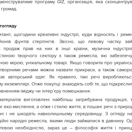
мініструватиме програму GIZ, організація, яка сконцентру
 громад.
ітогляду
анії, щогодини креативні індустрії, куди відносять і реме
йонів фунтів стерлінгів. Звісно, що левову частку за
а продаж прав на них в інші країни, музична індустрі
стиною творчого сектору є також ремесла, які забезпеч
ною мірою, унікальному товарі. Якщо говорити про українс
творними речами можна назвати прикраси, а також самор
ає авторський одяг. Як правило, такі речі виробляють
му екземплярі. Отже покупці знаходять собі те, що підкреслит
повненням іміджу чи інтер’єру помешкання.
атеріалів виготовлені найбільш затребувана продукція, 
і еко-мислення, а отже і стилю життя, в пошані речі з приро
нні і не шкодять навколишньому середовищу. З огляду н
иційні народні ремесла, якими люди займалися в давнину. О
тєвою необхідністю, зараз це – філософія життя і прин