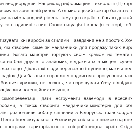
й неоднорідний. Наприклад інформаційні технології (ІТ) стр
ному на зовнішній ринок. А от мистецький сектор багато в 
дом на міжнародний рівень. Тому що в країні є багато досто
у світі одиниці з них. Схожа ситуація і в крафт-секторі, тоб
атизувати їхні вироби за стилями – завдання не з простих. Хо
в, які створені саме як майданчики для продажу таких вир
тини. Багато майстрів торгують своїм крамом на темати
я на базі друзів та знайомих, віддаючи їх в місцеві сувен
ежах тощо. Діють такі люди переважно інтуїтивно, маючи ве
 радіо». Для багатьох справжнім подвигом є просування вла
 бояться критики, не знають, як нарощувати базу відвідув
зацікавити потенційних покупців.
мопрезентації, дати інструменти взаємодії із всесвіт
робами, а також створити майданчики-майстерні для об
аїні розпочинає роботу спільний з Білоруссю транскордо
 Центр Інтелектуального Розвитку» спільно з низкою партне
ї програми територіального співробітництва країн Схід