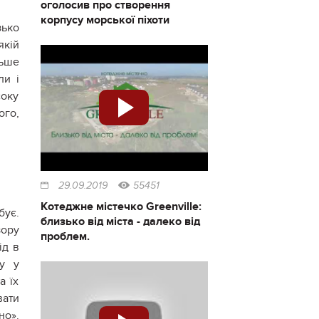
оголосив про створення
корпусу морської піхоти
зько
якій
льше
ли і
соку
ого,
29.09.2019
55451
Котеджне містечко Greenville:
бує.
близько від міста - далеко від
зору
проблем.
ід в
ту у
а їх
вати
но».