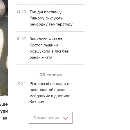
14:28
Три дні поспіль у
Рівному фіксують
рекордну температуру
10:37
Зниклого жителя
Костопільщини
розшукали в лісі без
ознак життя
06 серпня
21:34
Рівненські вандали не
виконали обіцянки:
майданчик відновили
без них
льше
уди
є за
Більше новин