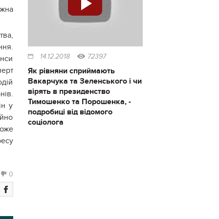
ожна
тва,
ння.
14.12.2018
72397
анси
перт
Як рівняни сприймають
Вакарчука та Зеленського і чи
одій
вірять в президенство
нів.
Тимошенко та Порошенка, -
ін у
подробиці від відомого
айно
соціолога
може
ресу
0