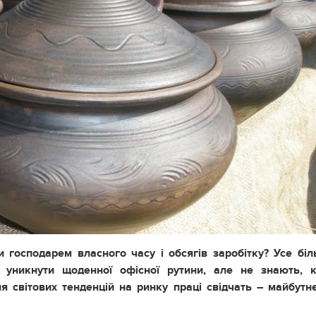
 господарем власного часу і обсягів заробітку? Усе бі
 уникнути щоденної офісної рутини, але не знають, к
я світових тенденцій на ринку праці свідчать – майбутн