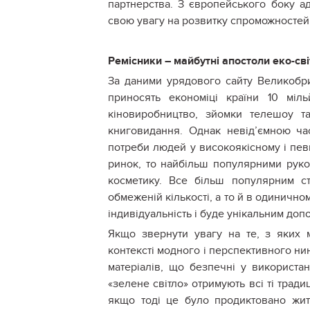
партнерства. З європейського боку ад
свою увагу на розвитку спроможностей
Ремісники – майбутні апостоли еко-св
За даними урядового сайту Великобрит
приносять економіці країни 10 міль
кіновиробництво, зйомки телешоу т
книговидання. Однак невід’ємною ча
потреби людей у високоякісному і пев
ринок, то найбільш популярними руко
косметику. Все більш популярним ст
обмеженій кількості, а то й в одинично
індивідуальність і буде унікальним до
Якщо звернути увагу на те, з яких м
контексті модного і перспективного нин
матеріалів, що безпечні у використа
«зелене світло» отримують всі ті трад
якщо тоді це було продиктовано жит