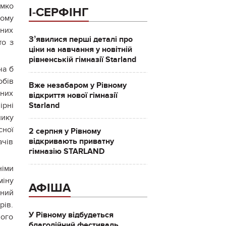
імко
І-СЕРФІНГ
чому
йних
Зʼявилися перші деталі про
то з
ціни на навчання у новітній
рівненській гімназії Starland
ча б
обів
Вже незабаром у Рівному
чних
відкриття нової гімназії
Starland
ірні
лику
сної
2 серпня у Рівному
відкривають приватну
ачів
гімназію STARLAND
німи
міну
АФІША
нний
рів.
У Рівному відбудеться
ного
благодійний фестиваль