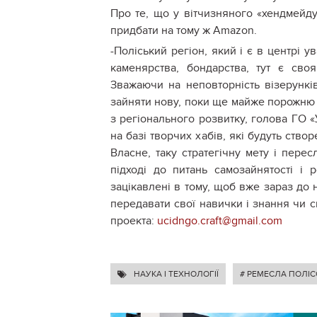
Про те, що у вітчизняного «хендмейду
придбати на тому ж Amazon.
-Поліський регіон, який і є в центрі ув
каменярства, бондарства, тут є сво
Зважаючи на неповторність візерунків
зайняти нову, поки ще майже порожню 
з регіонального розвитку, голова ГО «
на базі творчих хабів, які будуть ство
Власне, таку стратегічну мету і пере
підході до питань самозайнятості і 
зацікавлені в тому, щоб вже зараз до н
передавати свої навички і знання чи с
проекта:
ucidngo.craft@gmail.com
НАУКА І ТЕХНОЛОГІЇ
# РЕМЕСЛА ПОЛІС