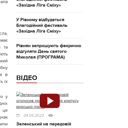
вала
«Західна Ліга Сміху»
У Рівному відбудеться
Благодійний фестиваль
«Західна Ліга Сміху»
сла,
ймає
Рівнян запрошують феєрично
я та
відгуляти День святого
ують
Миколая (ПРОГРАМА)
ький
обну
ся в
ВІДЕО
ь їх
то у
дніх
а це
24.05.2023
днак
Зеленський на передовій
ципи