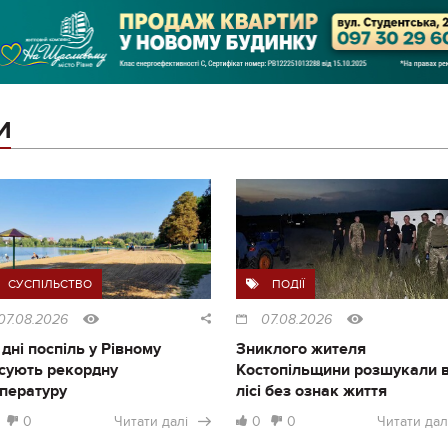
И
СУСПІЛЬСТВО
ПОДІЇ
07.08.2026
07.08.2026
 дні поспіль у Рівному
Зниклого жителя
сують рекордну
Костопільщини розшукали 
пературу
лісі без ознак життя
0
Читати далі
0
0
Читати дал