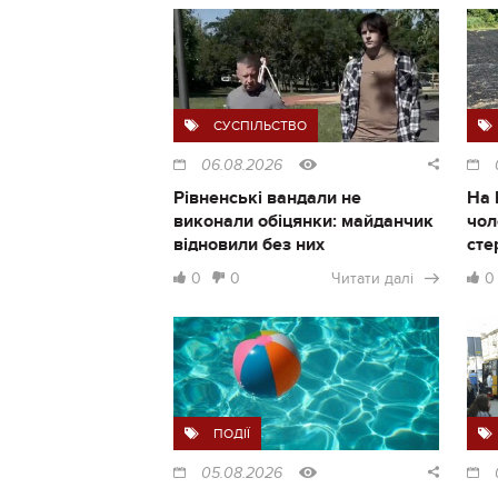
СУСПІЛЬСТВО
06.08.2026
Рівненські вандали не
На 
виконали обіцянки: майданчик
чол
відновили без них
сте
0
0
Читати далі
0
ПОДІЇ
05.08.2026