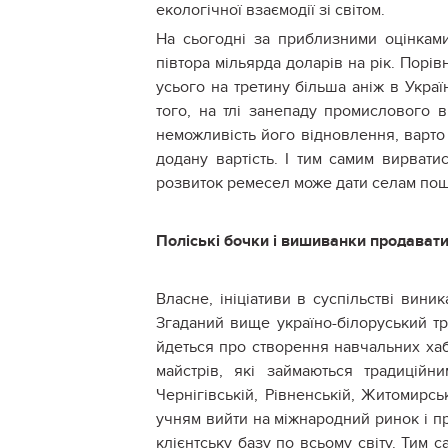
екологічної взаємодії зі світом.
На сьогодні за приблизними оцінками
півтора мільярда доларів на рік. Порів
усього на третину більша аніж в Украї
того, на тлі занепаду промислового в
неможливість його відновлення, варто
додану вартість. І тим самим вирвати
розвиток ремесел може дати селам пош
Поліські бочки і вишиванки продават
Власне, ініціативи в суспільстві виник
Згаданий вище україно-білоруський тр
йдеться про створення навчальних хабі
майстрів, які займаються традицій
Чернігівській, Рівненській, Житомирсь
учням вийти на міжнародний ринок і пр
клієнтську базу по всьому світу. Тим 