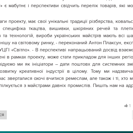
» є мабутнє і перспективи свідчить перелік товарів, які м
аги проекту, має свої унікальні традиції різбярства, ковальс
я специфіка ткацтва, вишивки, шкіряних речей та плеті
 та технологій, вироби українських майстрів мають всі ш
нішу на світовому ринку, - переконаний Антон Плаксун, екс
УЦГІ «Світло». - В перспективі напрацьований досвід взаєм
рені в рамках проекту, може стати прикладом для інших регіо
слідуємо ми як ініціатори – дати поштовх для системних зм
розвитку креативної індустрії в цілому. Тому ми надзвич
ас зверталися охочі вчитися ремеслам, але також і ті, хто 
пілкується з майстрами давніх промислів. Пишіть нам на ад
1
СЯ