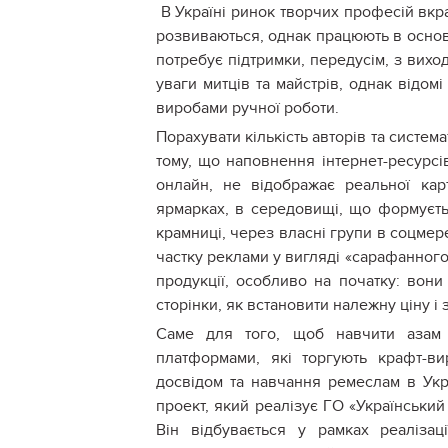
В Україні ринок творчих професій вкра
розвиваються, однак працюють в основ
потребує підтримки, передусім, з вихо
уваги митців та майстрів, однак відомі 
виробами ручної роботи.
Порахувати кількість авторів та систем
тому, що наповнення інтернет-ресурсі
онлайн, не відображає реальної кар
ярмарках, в середовищі, що формуєтьс
крамниці, через власні групи в соцмер
частку реклами у вигляді «сарафанного
продукції, особливо на початку: вони
сторінки, як встановити належну ціну і 
Саме для того, щоб навчити азам са
платформами, які торгують крафт-ви
досвідом та навчання ремеслам в Укр
проект, який реалізує ГО «Український
Він відбувається у рамках реалізаці