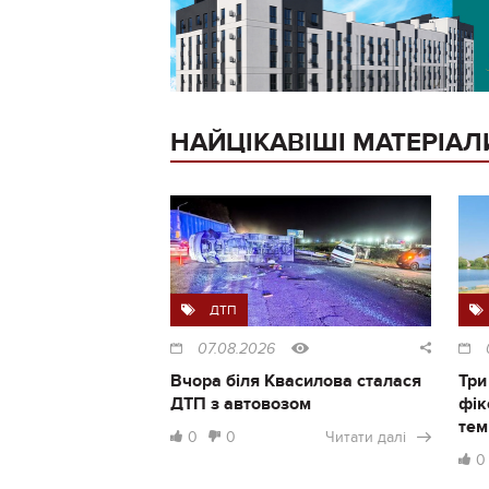
НАЙЦІКАВІШІ МАТЕРІАЛ
ДТП
07.08.2026
Вчора біля Квасилова сталася
Три
ДТП з автовозом
фік
тем
0
0
Читати далі
0