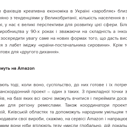
 фахівців креативна економіка в Україні «заробляє» бли
няно з тенденціями у Великобританії, кількість населення в 
ні, у нас є великі перспективи для розвитку цієї сфери. Бі
иробництва у 90-х роках і зважаючи на складність а інко
 зосередити увагу саме на нових формах того, що дасть ви
ся з лабет іміджу «країни-постачальника сировини». Крім т
товх для «другого дихання».
имуть на Amazon
ають тоді, коли воно, суспільство, до них готове і їх потре
анскордонний проект – один з таких. З прикладної точки 
в, на базі яких всі охочі зможуть вчитися і переймати досв
ними для регіону ремеслами. Також координатори проек
кій, Київській областях та допоможуть народним умільцям т
одавати свої вироби, скажімо, на сервісі Amazon і напрацю
самим вони ніби втілюють тезу «мисли глобально, дій локаль