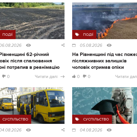
ПОДІЇ
ПОДІЇ
06.08.2026
05.08.2026
Рівненщині 62-річний
На Рівненщині під час поже
овік після спалювання
післяжнивних залишків
рні потрапив в реанімацію
чоловік отримав опіки
0
Читати далі
0
0
Читати дал
СУСПІЛЬСТВО
СУСПІЛЬСТВО
04.08.2026
04.08.2026