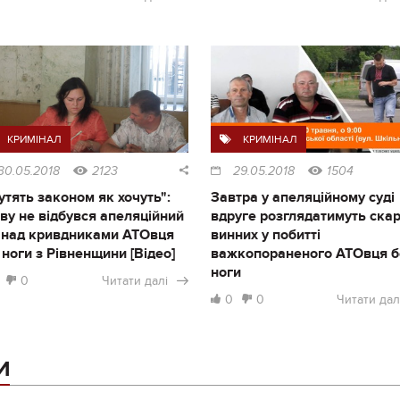
КРИМІНАЛ
КРИМІНАЛ
30.05.2018
2123
29.05.2018
1504
утять законом як хочуть":
Завтра у апеляційному суді
ву не відбувся апеляційний
вдруге розглядатимуть скар
 над кривдниками АТОвця
винних у побитті
 ноги з Рівненщини [Відео]
важкопораненого АТОвця б
ноги
0
Читати далі
0
0
Читати дал
И