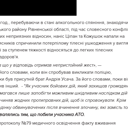
 год., перебуваючи в стані алкогольного спяніння, знаходяч
ького району Рівненської області, під час словесного конфлі
лих неприязних відносин, наніс Ціпан та Кожушок напали на
мисників спричинили потерпілому тілесні ушкодження у вигля
і за ступенем тяжкості відносяться до легких тілесних
здоров'я.
, —
а що у відповідь отримав непристойний жест»
 його словами, коли він спробував викликати поліцію,
ки був присутній брат Андрія Усача. За його словами, поки ві
в інший. - "
Як учасник бойових дій, який захищав громадя
намагався лише запобігти можливим шкідливим наслідкам дій
вчиняв жодних протиправних дій, щоб їх спровокувати. Крім
дінку обвинувачених після вчинення злочину, які замість то
валялись тим, що побили учасника АТО.
протоколу №79 медичного освідчення факту вживання