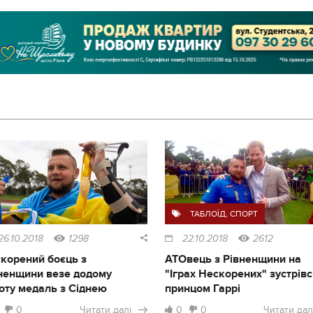
ТАБЛОЇД
,
СПОРТ
26.10.2018
1298
22.10.2018
2612
корений боєць з
АТОвець з Рівненщини на
ненщини везе додому
"Іграх Нескорених" зустрівс
оту медаль з Сіднею
принцом Гаррі
0
Читати далі
0
0
Читати дал