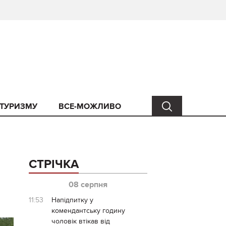
 ТУРИЗМУ
ВСЕ-МОЖЛИВО
СТРІЧКА
08 серпня
11:53
Напідпитку у
комендантську годину
чоловік втікав від