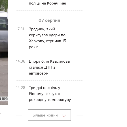
поліції на Кореччині
07 серпня
17:31
Зрадник, який
коригував удари по
Харкову, отримав 15
років
14:36
Вчора біля Квасилова
сталася ДТП з
автовозом
14:28
Три дні поспіль у
Рівному фіксують
рекордну температуру
ь
Більше новин