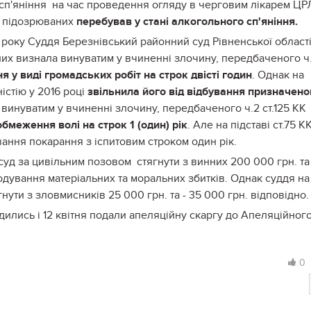
у сп'яніння на час проведення огляду в черговим лікарем ЦР
 з підозрюваних
перебував у стані алкогольного сп'яніння.
 року Суддя Березнівський районний суд Рівненської област
их визнала винуватим у вчиненні злочину, передбаченого ч.
я у виді громадських робіт на строк двісті годин
. Однак на
ністію у 2016 році
звільнила його від відбування призначено
инуватим у вчиненні злочину, передбаченого ч.2 ст.125 КК
обмеження волі на строк 1 (один) рік
. Але на підставі ст.75 К
вання покарання з іспитовим строком один рік.
 суд за цивільним позовом стягнути з винних 200 000 грн. та
кодування матеріальних та моральних збитків. Однак суддя на
нути з зловмисників 25 000 грн. та - 35 000 грн. відповідно
ились і 12 квітня подали апеляційну скаргу до Апеляційног
0