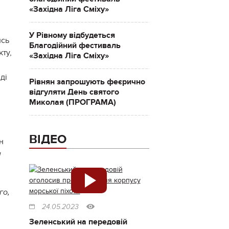
«Західна Ліга Сміху»
У Рівному відбудеться
ись
Благодійний фестиваль
кту,
«Західна Ліга Сміху»
ді
Рівнян запрошують феєрично
відгуляти День святого
Миколая (ПРОГРАМА)
ВІДЕО
н
н
го,
24.05.2023
Зеленський на передовій