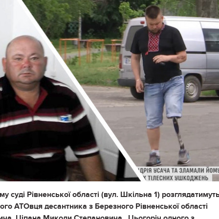
му суді Рівненської області (вул. Шкільна 1) розглядатимут
ого АТОвця десантника з Березного Рівненської області
ча, Ціпана Миколи Степановича. Цьогоріч одного з