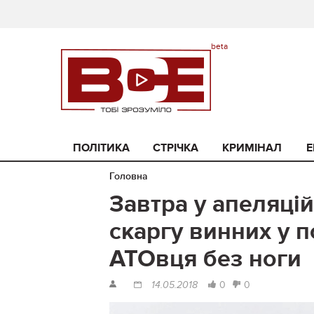
ПОЛІТИКА
СТРІЧКА
КРИМІНАЛ
Е
Головна
Завтра у апеляці
скаргу винних у 
АТОвця без ноги
0
0
14.05.2018