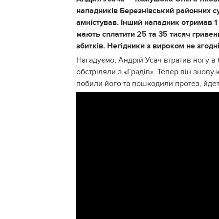
нападників Березнівський районних су
амністував. Інший нападник отримав 1
мають сплатити 25 та 35 тисяч гривен
збитків. Негідники з вироком не згодн
Нагадуємо, Андрій Усач втратив ногу в
обстріляли з «Градів». Тепер він знову 
побили його та пошкодили протез, йдет