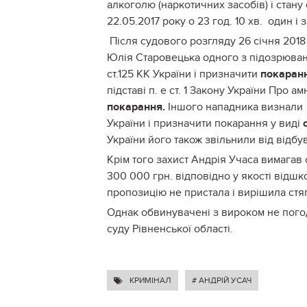
алкоголю (наркотичних засобів) і стан
22.05.2017 року о 23 год. 10 хв. один і
Після судового розгляду 26 січня 2018
Юлія Старовецька одного з підозрюван
ст.125 КК України і призначити
покаранн
підставі п. е ст. 1 Закону України Про ам
покарання.
Іншого нападника визнали в
України і призначити покарання у виді
України його також звільнили від відбу
Крім того захист Андрія Учаса вимагав
300 000 грн. відповідно у якості відш
пропозицію не пристала і вирішила стяг
Однак обвинувачені з вироком не погод
суду Рівненської області.
КРИМІНАЛ
# АНДРІЙ УСАЧ