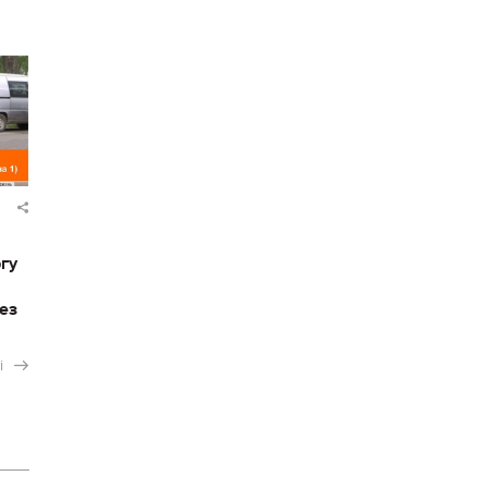
гу
ез
і