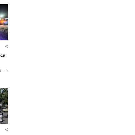
ася
і