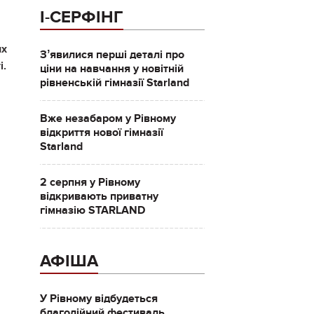
І-СЕРФІНГ
их
Зʼявилися перші деталі про
і.
ціни на навчання у новітній
рівненській гімназії Starland
Вже незабаром у Рівному
відкриття нової гімназії
Starland
2 серпня у Рівному
відкривають приватну
гімназію STARLAND
АФІША
У Рівному відбудеться
благодійний фестиваль