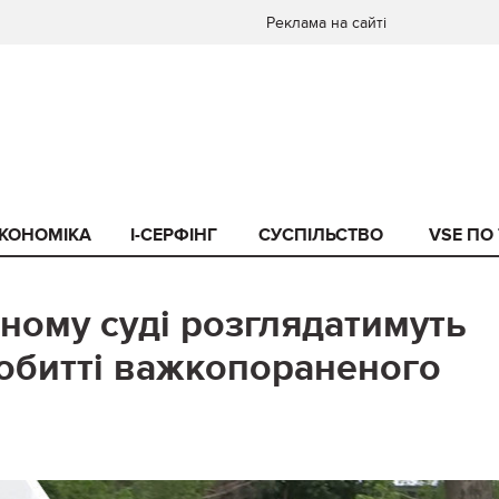
Реклама на сайті
КОНОМІКА
I-СЕРФІНГ
СУСПІЛЬСТВО
VSE ПО
йному суді розглядатимуть
побитті важкопораненого