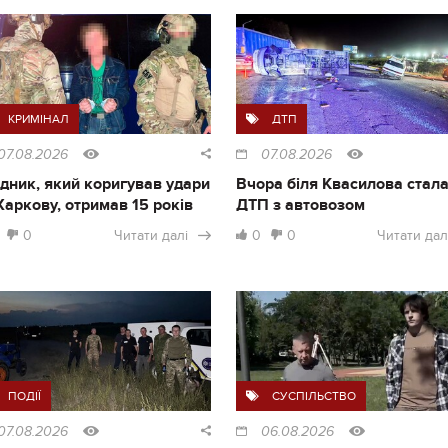
КРИМІНАЛ
ДТП
07.08.2026
07.08.2026
дник, який коригував удари
Вчора біля Квасилова стал
Харкову, отримав 15 років
ДТП з автовозом
0
Читати далі
0
0
Читати дал
ПОДІЇ
СУСПІЛЬСТВО
07.08.2026
06.08.2026