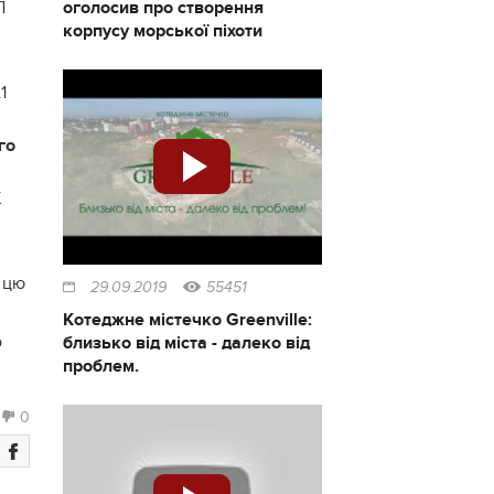
оголосив про створення
Л
корпусу морської піхоти
і
1
го
К
 цю
29.09.2019
55451
.
Котеджне містечко Greenville:
о
близько від міста - далеко від
проблем.
0