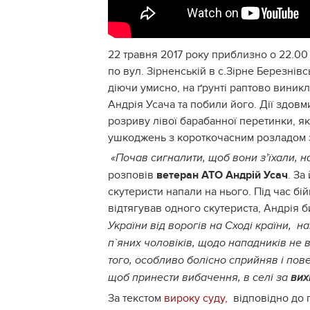
22 травня 2017 року приблизно о 22.00
по вул. Зірненській в с.Зірне Березнівс
діючи умисно, на ґрунті раптово виник
Андрія Усача та побили його. Дії здов
розриву лівої барабанної перетинки, як
ушкоджень з короткочасним розладом 
«Почав сигналити, щоб вони з’їхали, н
розповів
ветеран АТО Андрій Усач
. За
скутеристи напали на нього. Під час бій
відтягував одного скутериста, Андрія би
України від ворогів на Сході країни, 
п`яних чоловіків, щодо нападників не 
того, особливо болісно сприйняв і пове
щоб принести вибачення, в селі за
вих
За текстом
вироку суду,
відповідно до 