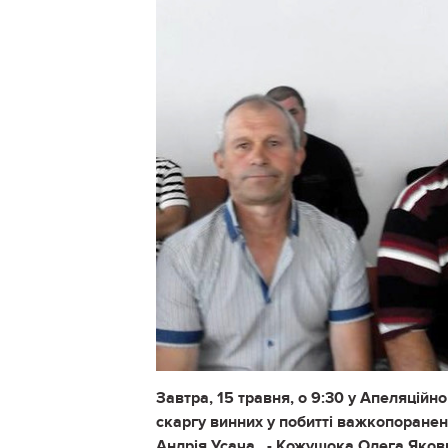
Завтра, 15 травня, о 9:30 у Апеляційно
скаргу винних у побитті важкопоранен
Андрія Усача - Кожушока Олега Якови