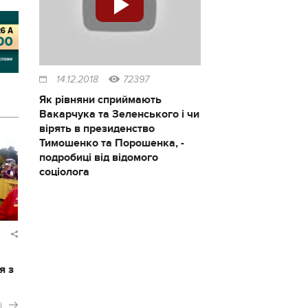
14.12.2018
72397
Як рівняни сприймають
Вакарчука та Зеленського і чи
вірять в президенство
Тимошенко та Порошенка, -
подробиці від відомого
соціолога
я з
і