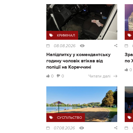
КРИМІНАЛ
08.08.2026
Напідпитку у комендантську
Зра
годину чоловік втікав від
по 
поліції на Кореччині
0
0
0
Читати далі
СУСПІЛЬСТВО
07.08.2026