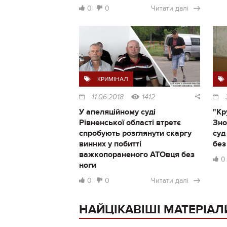
0
0
Читати далі
КРИМІНАЛ
11.06.2018
1412
У апеляційному суді
"Кр
Рівненської області втретє
Зно
спробують розглянути скаргу
суд
винних у побитті
без
важкопораненого АТОвця без
0
ноги
0
0
Читати далі
НАЙЦІКАВІШІ МАТЕРІАЛ