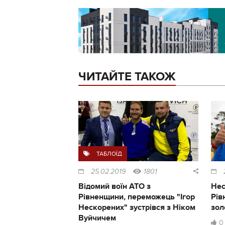
ЧИТАЙТЕ ТАКОЖ
ТАБЛОЇД
25.02.2019
1801
Відомий воїн АТО з
Нес
Рівненщини, переможець "Ігор
Рів
Нескорених" зустрівся з Ніком
зол
Вуйчичем
0