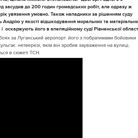
д засудив до 200 годин громадських робіт, але одразу ж
 рік увязення умовно. Також нападники за рішенням суду
ь Андрію у якості відшкодування моральних та матеріальн
і і оскаржують його в апеляційному суді Рівненської област
 боях за Луганський аеропорт: його з побратимами бойовики
кульгає: нетверезі, якім він зробив зауваження на вулиці,
ься в сюжеті ТСН.