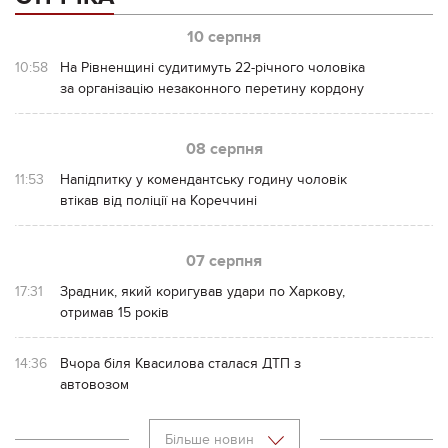
10 серпня
10:58
На Рівненщині судитимуть 22-річного чоловіка
за організацію незаконного перетину кордону
08 серпня
11:53
Напідпитку у комендантську годину чоловік
втікав від поліції на Кореччині
07 серпня
17:31
Зрадник, який коригував удари по Харкову,
отримав 15 років
14:36
Вчора біля Квасилова сталася ДТП з
автовозом
Більше новин