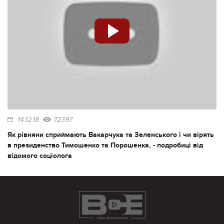
14.12.18
72397
Як рівняни сприймають Вакарчука та Зеленського і чи вірять
в президенство Тимошенко та Порошенка, - подробиці від
відомого соціолога