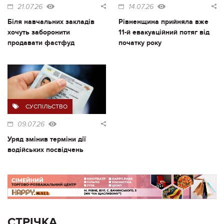
21.07.26
14.07.26
Біля навчальних закладів
Рівненщина прийняла вже
хочуть заборонити
11-й евакуаційний потяг від
продавати фастфуд
початку року
СУСПІЛЬСТВО
09.07.26
Уряд змінив терміни дії
водійських посвідчень
СТРІЧКА