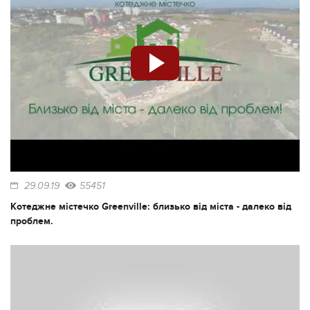
29.09.19
55451
Котеджне містечко Greenville: близько від міста - далеко від
проблем.