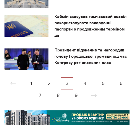
Кабмін скасував тимчасовий дозвіл
використовувати закордонні
паспорти з продовженим терміном
дії
Президент відзначив та нагородив
голову Городоцької громади під час
Конгресу регіональних влад
1
2
3
4
5
6
7
8
9