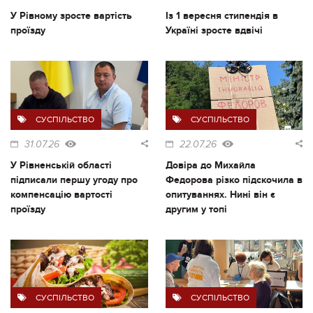
У Рівному зросте вартість
Із 1 вересня стипендія в
проїзду
Україні зросте вдвічі
СУСПІЛЬСТВО
СУСПІЛЬСТВО
31.07.26
22.07.26
У Рівненській області
Довіра до Михайла
підписали першу угоду про
Федорова різко підскочила в
компенсацію вартості
опитуваннях. Нині він є
проїзду
другим у топі
СУСПІЛЬСТВО
СУСПІЛЬСТВО