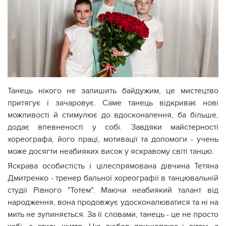
Танець нікого не залишить байдужим, це мистецтво
притягує і зачаровує. Саме танець відкриває нові
можливості й стимулює до вдосконалення, ба більше,
додає впевненості у собі. Завдяки майстерності
хореографа, його праці, мотивації та допомоги - учень
може досягти неабияких висок у яскравому світі танцю.
Яскрава особистість і цілеспрямована дівчина Тетяна
Дмитренко - тренер бальної хореографії в танцювальній
студії Рівного "Тотем". Маючи неабиякий талант від
народження, вона продовжує удосконалюватися та ні на
мить не зупиняється. За її словами, танець - це не просто