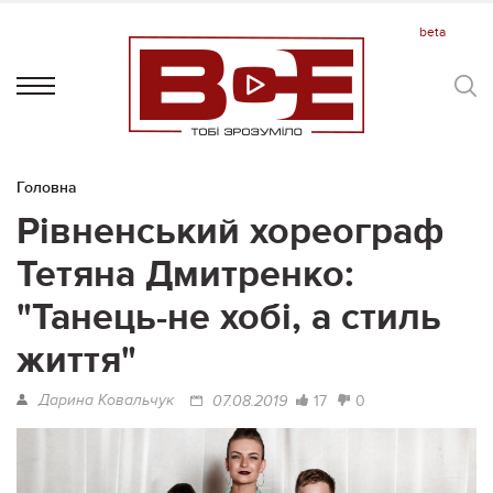
Головна
Рівненський хореограф
Тетяна Дмитренко:
"Танець-не хобі, а стиль
життя"
Дарина Ковальчук
17
0
07.08.2019