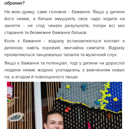
обраних?
На мою думку, саме головне - бажання. Якщо у дитини
його немає, а батьки змушують своє чадо ходити на
заняття - не слід чекати результатів, попри всі мої
старання та безмежне бажання батьків.
Коли є бажання - відразу встановлюється контакт з
дитиною, навіть зоровий, звичайна симпатія. Відразу
проявляються танцювальні таланти та музичний слух.
Якщо є бажання та потенціал, тоді у дитини чи дорослої
людини немає жодних ускладнень з вивченням нових
па, а згодом й повноцінного танцю.