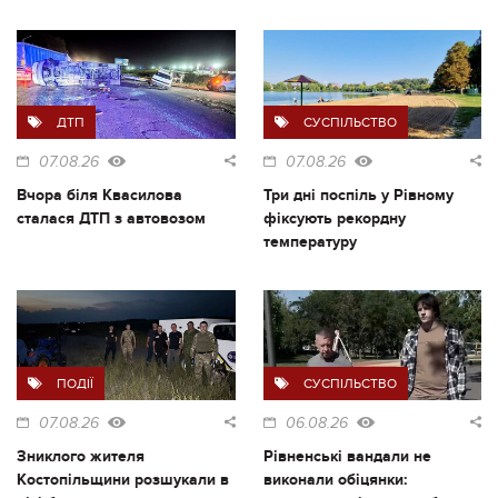
ДТП
СУСПІЛЬСТВО
07.08.26
07.08.26
Вчора біля Квасилова
Три дні поспіль у Рівному
сталася ДТП з автовозом
фіксують рекордну
температуру
ПОДІЇ
СУСПІЛЬСТВО
07.08.26
06.08.26
Зниклого жителя
Рівненські вандали не
Костопільщини розшукали в
виконали обіцянки: