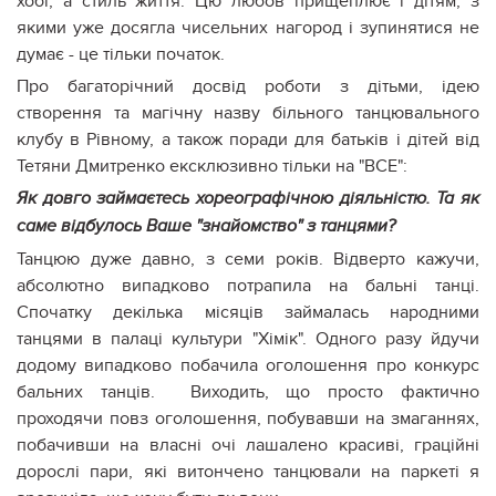
хобі, а стиль життя. Цю любов прищеплює і дітям, з
якими уже досягла чисельних нагород і зупинятися не
думає - це тільки початок.
Про багаторічний досвід роботи з дітьми, ідею
створення та магічну назву більного танцювального
клубу в Рівному, а також поради для батьків і дітей від
Тетяни Дмитренко ексклюзивно тільки на "ВСЕ":
Як довго займаєтесь хореографічною діяльністю. Та як
саме відбулось Ваше "знайомство" з танцями?
Танцюю дуже давно, з семи років. Відверто кажучи,
абсолютно випадково потрапила на бальні танці.
Спочатку декілька місяців займалась народними
танцями в палаці культури "Хімік". Одного разу йдучи
додому випадково побачила оголошення про конкурс
бальних танців. Виходить, що просто фактично
проходячи повз оголошення, побувавши на змаганнях,
побачивши на власні очі лашалено красиві, граційні
дорослі пари, які витончено танцювали на паркеті я