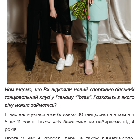
Нам відомо, що Ви відкрили новий спортивно-бальний
танцювальний клуб у Рівному "Тотем". Розкажіть з якого
віку можна займатись?
В нас налічується вже близько 80 танцюристів віком від
5 до 11 років. Також усіх бажаючих ми набираємо від 4
років.
Проте у нас є дорослі пари, а також дівчатка-соло.