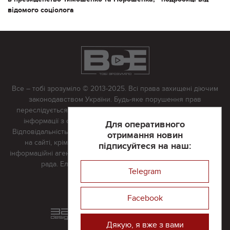
відомого соціолога
Все – тобі зрозуміло © 2013-2025. Всі права захищені діючим
законодавством України. Будь-яке порушення прав
переслідується в судовому порядку. Будь-яке відтворення
інформації з сайту тільки з письмово дозволу редакції.
Для оперативного
Відповідальність за достовірність усіх матеріалів, розміщених
отримання новин
на сайті, крім матеріалів, які містять посилання на інші
підписуйтеся на наш:
інформаційні агентства або інтернет-видання, несе редакційна
рада. Електронна пошта:
vserivne@gmail.com
Telegram
Реклама на сайті
Facebook
Розроблений та підтримується
в
компанії 32х32
Дякую, я вже з вами