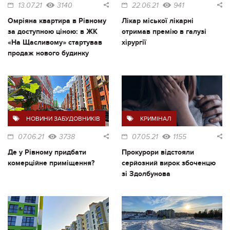
13.07.21
3140
22.06.21
941
Омріяна квартира в Рівному
Лікар міської лікарні
за доступною ціною: в ЖК
отримав премію в галузі
«На Щасливому» стартував
хірургії
продаж нового будинку
НОВИНИ ЗАБУДОВНИКІВ
КРИМІНАЛ
07.06.21
3738
07.05.21
1155
Де у Рівному придбати
Прокурори відстояли
комерційне приміщення?
серйозний вирок збоченцю
зі Здолбунова