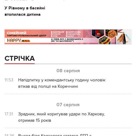
У Рівному в басейні
втопилася дитина
СТРІЧКА
08 серпня
11:53
Напідпитку у комендантську годину чоловік
втікав від поліції на Кореччині
07 серпня
17:31
Зрадник, який коригував удари по Харкову,
отримав 15 років
14:36
Вчора біля Квасилова сталася ДТП з