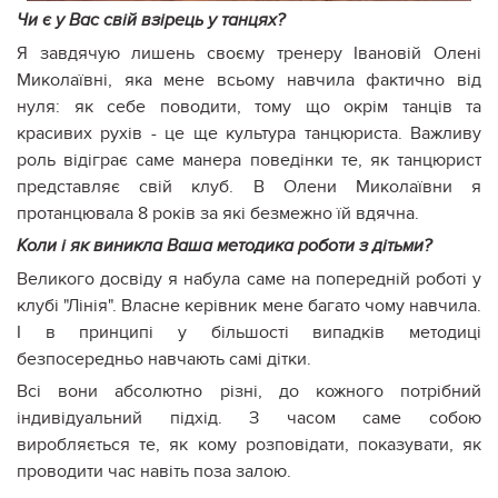
Чи є у Вас свій взірець у танцях?
Я завдячую лишень своєму тренеру Івановій Олені
Миколаївні, яка мене всьому навчила фактично від
нуля: як себе поводити, тому що окрім танців та
красивих рухів - це ще культура танцюриста. Важливу
роль відіграє саме манера поведінки те, як танцюрист
представляє свій клуб. В Олени Миколаївни я
протанцювала 8 років за які безмежно їй вдячна.
Коли і як виникла Ваша методика роботи з дітьми?
Великого досвіду я набула саме на попередній роботі у
клубі "Лінія". Власне керівник мене багато чому навчила.
І в принципі у більшості випадків методиці
безпосередньо навчають самі дітки.
Всі вони абсолютно різні, до кожного потрібний
індивідуальний підхід. З часом саме собою
виробляється те, як кому розповідати, показувати, як
проводити час навіть поза залою.