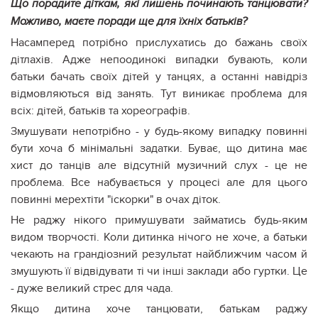
Що порадите діткам, які лишень починають танцювати?
Можливо, маєте поради ще для їхніх батьків?
Насамперед потрібно прислухатись до бажань своїх
дітлахів. Адже непоодинокі випадки бувають, коли
батьки бачать своїх дітей у танцях, а останні навідріз
відмовляються від занять. Тут виникає проблема для
всіх: дітей, батьків та хореографів.
Змушувати непотрібно - у будь-якому випадку повинні
бути хоча б мінімальні задатки. Буває, що дитина має
хист до танців але відсутній музичний слух - це не
проблема. Все набувається у процесі але для цього
повинні мерехтіти "іскорки" в очах діток.
Не раджу нікого примушувати займатись будь-яким
видом творчості. Коли дитинка нічого не хоче, а батьки
чекають на грандіозний результат найближчим часом й
змушують її відвідувати ті чи інші заклади або гуртки. Це
- дуже великий стрес для чада.
Якщо дитина хоче танцювати, батькам раджу