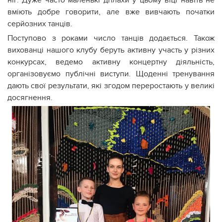
ніг. Дуже часто маленькі дітлахи у цьому віці навіть не
вміють добре говорити, але вже вивчають початки
серйозних танців.
Поступово з роками число танців додається. Також
вихованці нашого клубу беруть активну участь у різних
конкурсах, ведемо активну концертну діяльність,
організовуємо публічні виступи. Щоденні тренування
дають свої результати, які згодом переростають у великі
досягнення.