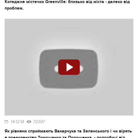
Котеджне містечко Greenville: близько від міста - далеко від
проблем.
14.12.18
72397
Як рівняни сприймають Вакарчука та Зеленського і чи вірять
в президенство Тимошенко та Порошенка, - подробиці від