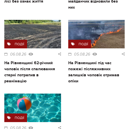
лісі без ознак життя
майданчик відновили без
них
ПОДІЇ
ПОДІЇ
06.08.26
05.08.26
На Рівненщині 62-річний
На Рівненщині під час
чоловік після спалювання
пожежі післяжнивних
стерні потрапив в
залишків чоловік отримав
реанімацію
опіки
ПОДІЇ
05.08.26