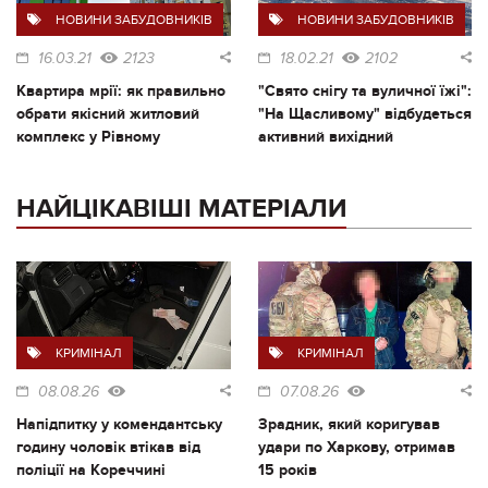
НОВИНИ ЗАБУДОВНИКІВ
НОВИНИ ЗАБУДОВНИКІВ
16.03.21
2123
18.02.21
2102
Квартира мрії: як правильно
"Свято снігу та вуличної їжі":
обрати якісний житловий
"На Щасливому" відбудеться
комплекс у Рівному
активний вихідний
НАЙЦІКАВІШІ МАТЕРІАЛИ
КРИМІНАЛ
КРИМІНАЛ
08.08.26
07.08.26
Напідпитку у комендантську
Зрадник, який коригував
годину чоловік втікав від
удари по Харкову, отримав
поліції на Кореччині
15 років