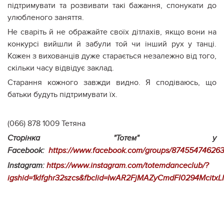
підтримувати та розвивати такі бажання, спонукати до
улюбленого заняття.
Не сваріть й не ображайте своїх дітлахів, якщо вони на
конкурсі вийшли й забули той чи інший рух у танці.
Кожен з вихованців дуже старається незалежно від того,
скільки часу відвідує заклад.
Старання кожного завжди видно. Я сподіваюсь, що
батьки будуть підтримувати їх.
(066) 878 1009 Тетяна
Сторінка "Тотем" у
Facebook:
https://www.facebook.com/groups/87455474626
Instagram:
https://www.instagram.com/totemdanceclub/?
igshid=1klfghr32szcs&fbclid=IwAR2FjMAZyCmdFI0294Mcit