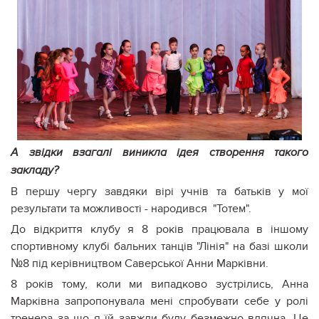
А звідки взагалі виникла ідея створення такого
закладу?
В першу чергу завдяки вірі учнів та батьків у мої
результати та можливості - народився "Тотем".
До відкриття клубу я 8 років працювала в іншому
спортивному клубі бальних танців "Лінія" на базі школи
№8 під керівництвом Саверської Анни Марківни.
8 років тому, коли ми випадково зустрілись, Анна
Марківна запропонувала мені спробувати себе у ролі
тренера за що я їй завжди буду безмежно вдячна. Це