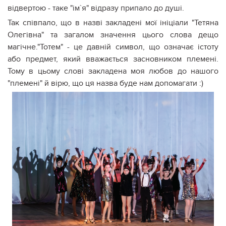
відвертою - таке "ім`я" відразу припало до душі.
Так співпало, що в назві закладені мої ініціали "Тетяна
Олегівна" та загалом значення цього слова дещо
магічне."Тотем" - це давній символ, що означає істоту
або предмет, який вважається засновником племені.
Тому в цьому слові закладена моя любов до нашого
"племені" й вірю, що ця назва буде нам допомагати :)