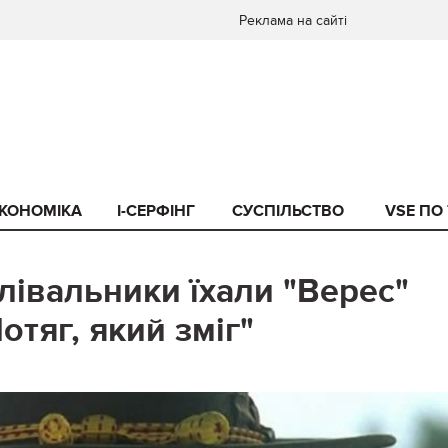
Реклама на сайті
КОНОМІКА
I-СЕРФІНГ
СУСПІЛЬСТВО
VSE ПО
лівальники їхали "Верес"
отяг, який зміг"
0