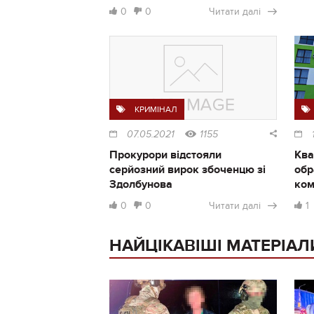
0
0
Читати далі
КРИМІНАЛ
07.05.2021
1155
Прокурори відстояли
Ква
серйозний вирок збоченцю зі
обр
Здолбунова
ком
0
0
Читати далі
1
НАЙЦІКАВІШІ МАТЕРІАЛ