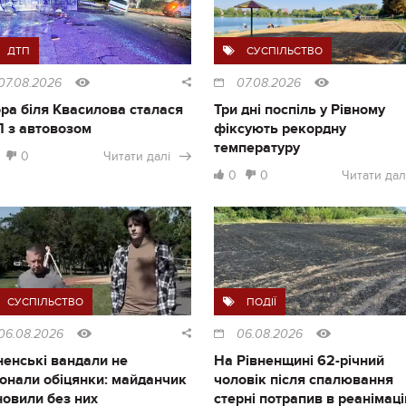
ДТП
СУСПІЛЬСТВО
07.08.2026
07.08.2026
ра біля Квасилова сталася
Три дні поспіль у Рівному
 з автовозом
фіксують рекордну
температуру
0
Читати далі
0
0
Читати дал
СУСПІЛЬСТВО
ПОДІЇ
06.08.2026
06.08.2026
ненські вандали не
На Рівненщині 62-річний
онали обіцянки: майданчик
чоловік після спалювання
новили без них
стерні потрапив в реанімац