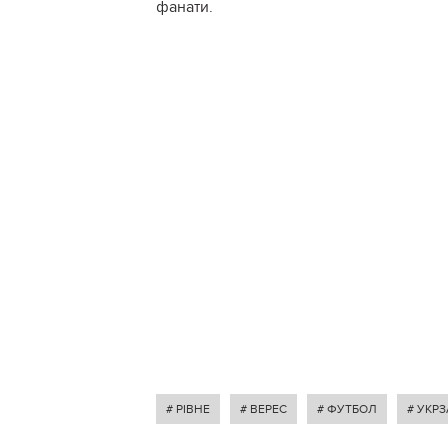
фанати.
# РІВНЕ
# ВЕРЕС
# ФУТБОЛ
# УКР