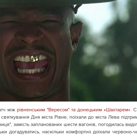
атч між
рівненським "Вересом" та
донецьким «Шахтарем».
Со
святкування Дня міста Рівне, поїхали до міста Лева підтри
ниця", замість запланованих шести вагонів, погодилась виді
льки догадуватись, наскільки комфортно доїхали червоно-ч