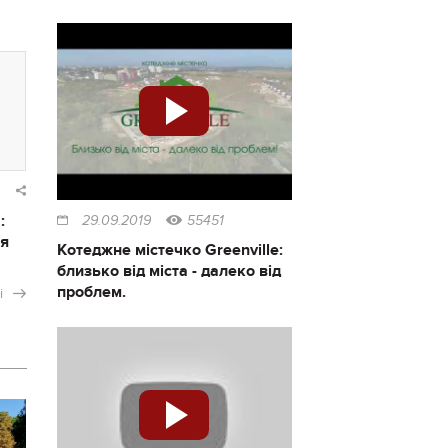
:
29.09.2019
55451
ся
Котеджне містечко Greenville:
близько від міста - далеко від
проблем.
і