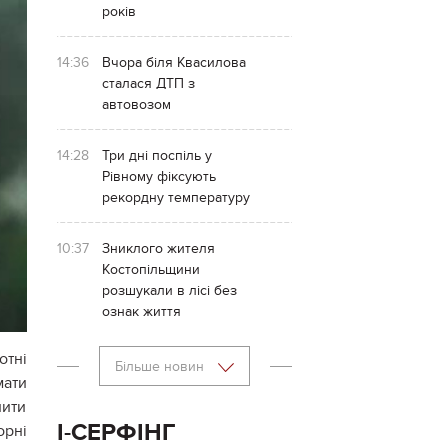
років
14:36
Вчора біля Квасилова
сталася ДТП з
автовозом
14:28
Три дні поспіль у
Рівному фіксують
рекордну температуру
10:37
Зниклого жителя
Костопільщини
розшукали в лісі без
ознак життя
тні
Більше новин
мати
лити
І-СЕРФІНГ
орні