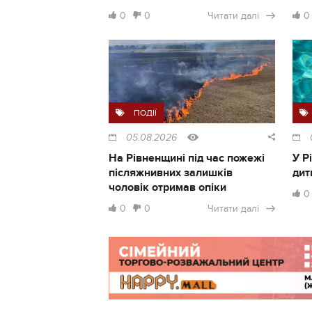
0
0
Читати далі
0
ПОДІЇ
05.08.2026
На Рівненщині під час пожежі
У Р
післяжнивних залишків
дит
чоловік отримав опіки
0
0
0
Читати далі