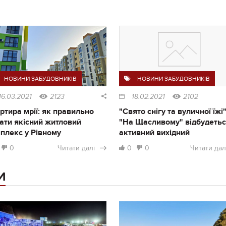
НОВИНИ ЗАБУДОВНИКІВ
НОВИНИ ЗАБУДОВНИКІВ
16.03.2021
2123
18.02.2021
2102
ртира мрії: як правильно
"Свято снігу та вуличної їжі"
ати якісний житловий
"На Щасливому" відбудеть
плекс у Рівному
активний вихідний
0
Читати далі
0
0
Читати дал
И