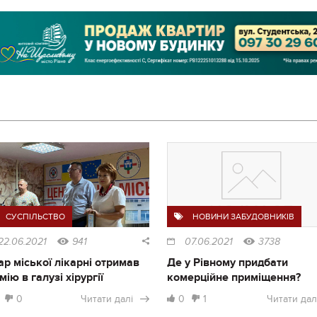
СУСПІЛЬСТВО
НОВИНИ ЗАБУДОВНИКІВ
22.06.2021
941
07.06.2021
3738
ар міської лікарні отримав
Де у Рівному придбати
мію в галузі хірургії
комерційне приміщення?
0
Читати далі
0
1
Читати дал