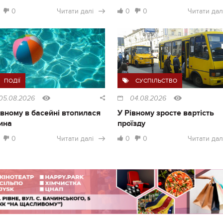
0
Читати далі
0
0
Читати дал
ПОДІЇ
СУСПІЛЬСТВО
05.08.2026
04.08.2026
івному в басейні втопилася
У Рівному зросте вартість
ина
проїзду
0
Читати далі
0
0
Читати дал