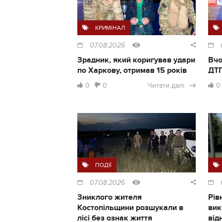
КРИМІНАЛ
07.08.2026
Зрадник, який коригував удари
Вчо
по Харкову, отримав 15 років
ДТП
0
0
Читати далі
0
ПОДІЇ
07.08.2026
Зниклого жителя
Рів
Костопільщини розшукали в
вик
лісі без ознак життя
від