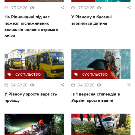
05.08.26
05.08.26
На Рівненщині під час
У Рівному в басейні
пожежі післяжнивних
втопилася дитина
залишків чоловік отримав
опіки
СУСПІЛЬСТВО
СУСПІЛЬСТВО
04.08.26
04.08.26
У Рівному зросте вартість
Із 1 вересня стипендія в
проїзду
Україні зросте вдвічі