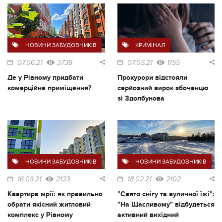
НОВИНИ ЗАБУДОВНИКІВ
КРИМІНАЛ
07.06.21
3738
07.05.21
1155
Де у Рівному придбати
Прокурори відстояли
комерційне приміщення?
серйозний вирок збоченцю
зі Здолбунова
НОВИНИ ЗАБУДОВНИКІВ
НОВИНИ ЗАБУДОВНИКІВ
16.03.21
2123
18.02.21
2102
Квартира мрії: як правильно
"Свято снігу та вуличної їжі":
обрати якісний житловий
"На Щасливому" відбудеться
комплекс у Рівному
активний вихідний