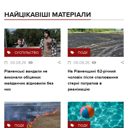
НАЙЦІКАВІШІ МАТЕРІАЛИ
СУСПІЛЬСТВО
ПОДІЇ
06.08.26
06.08.26
Рівненські вандали не
На Рівненщині 62-річний
виконали обіцянки:
чоловік після спалювання
майданчик відновили без
стерні потрапив в
них
реанімацію
ПОДІЇ
ПОДІЇ