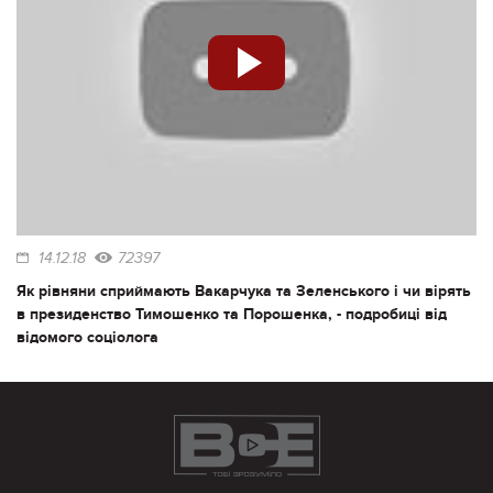
14.12.18
72397
Як рівняни сприймають Вакарчука та Зеленського і чи вірять
в президенство Тимошенко та Порошенка, - подробиці від
відомого соціолога