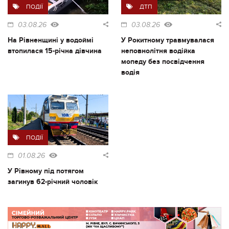
ПОДІЇ
ДТП
03.08.26
03.08.26
На Рівненщині у водоймі
У Рокитному травмувалася
втопилася 15-річна дівчина
неповнолітня водійка
мопеду без посвідчення
водія
ПОДІЇ
01.08.26
У Рівному під потягом
загинув 62-річний чоловік