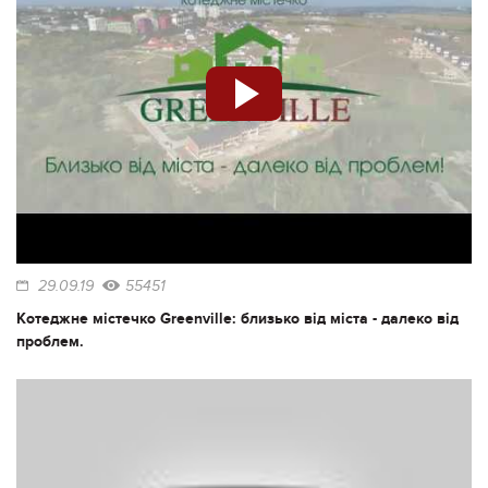
29.09.19
55451
Котеджне містечко Greenville: близько від міста - далеко від
проблем.