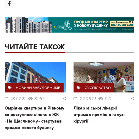
ЧИТАЙТЕ ТАКОЖ
НОВИНИ ЗАБУДОВНИКІВ
СУСПІЛЬСТВО
13.07.21
3140
22.06.21
941
Омріяна квартира в Рівному
Лікар міської лікарні
за доступною ціною: в ЖК
отримав премію в галузі
«На Щасливому» стартував
хірургії
продаж нового будинку