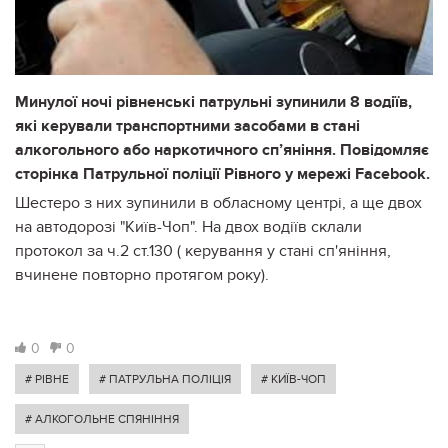
Минулої ночі рівненські патрульні зупинили 8 водіїв,
які керували транспортними засобами в стані
алкогольного або наркотичного сп’яніння. Повідомляє
сторінка Патрульної поліції Рівного у мережі Facebook.
Шестеро з них зупинили в обласному центрі, а ще двох
на автодорозі "Київ-Чоп". На двох водіїв склали
протокол за ч.2 ст.130 ( керування у стані сп'яніння,
вчинене повторно протягом року).
0
0
# РІВНЕ
# ПАТРУЛЬНА ПОЛІЦІЯ
# КИЇВ-ЧОП
# АЛКОГОЛЬНЕ СПЯНІННЯ