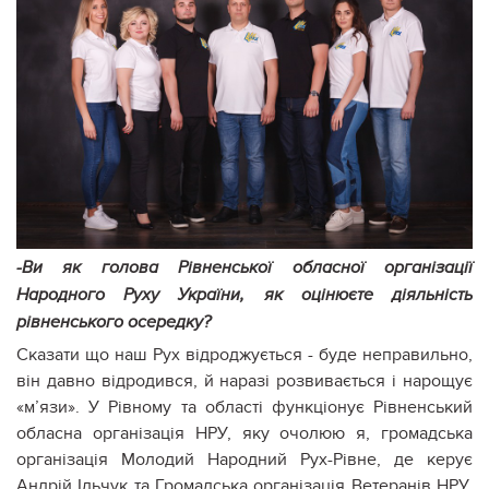
-Ви як голова Рівненської обласної організації
Народного Руху України, як оцінюєте діяльність
рівненського осередку?
Сказати що наш Рух відроджується - буде неправильно,
він давно відродився, й наразі розвивається і нарощує
«м’язи». У Рівному та області функціонує Рівненський
обласна організація НРУ, яку очолюю я, громадська
організація Молодий Народний Рух-Рівне, де керує
Андрій Ільчук та Громадська організація Ветеранів НРУ,