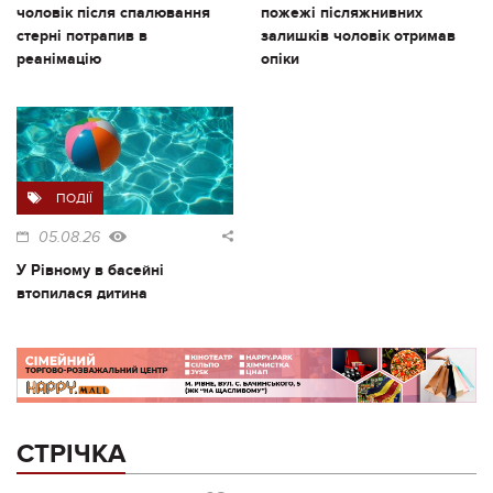
чоловік після спалювання
пожежі післяжнивних
стерні потрапив в
залишків чоловік отримав
реанімацію
опіки
ПОДІЇ
05.08.26
У Рівному в басейні
втопилася дитина
СТРІЧКА