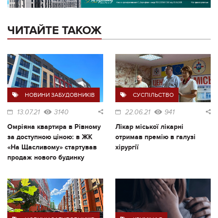
ЧИТАЙТЕ ТАКОЖ
НОВИНИ ЗАБУДОВНИКІВ
СУСПІЛЬСТВО
13.07.21
3140
22.06.21
941
Омріяна квартира в Рівному
Лікар міської лікарні
за доступною ціною: в ЖК
отримав премію в галузі
«На Щасливому» стартував
хірургії
продаж нового будинку