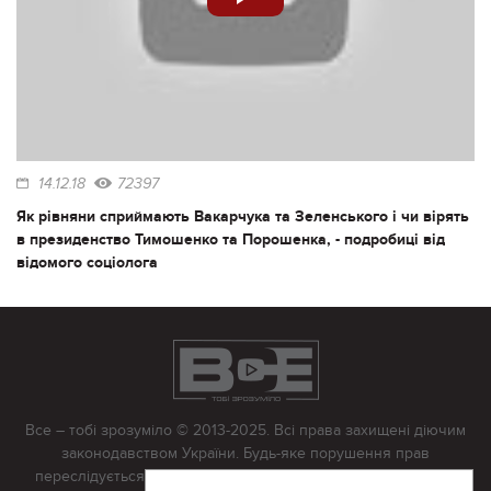
14.12.18
72397
Як рівняни сприймають Вакарчука та Зеленського і чи вірять
в президенство Тимошенко та Порошенка, - подробиці від
відомого соціолога
Все – тобі зрозуміло © 2013-2025. Всі права захищені діючим
законодавством України. Будь-яке порушення прав
переслідується в судовому порядку. Будь-яке відтворення