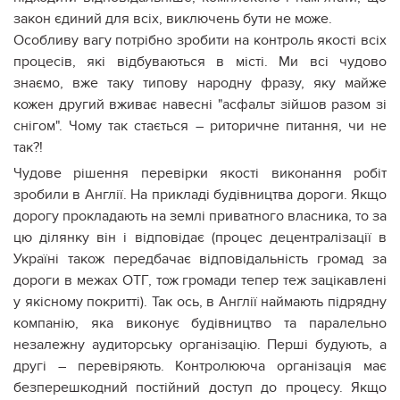
закон єдиний для всіх, виключень бути не може.
Особливу вагу потрібно зробити на контроль якості всіх
процесів, які відбуваються в місті. Ми всі чудово
знаємо, вже таку типову народну фразу, яку майже
кожен другий вживає навесні "асфальт зійшов разом зі
снігом". Чому так стається – риторичне питання, чи не
так?!
Чудове рішення перевірки якості виконання робіт
зробили в Англії. На прикладі будівництва дороги. Якщо
дорогу прокладають на землі приватного власника, то за
цю ділянку він і відповідає (процес децентралізації в
Україні також передбачає відповідальність громад за
дороги в межах ОТГ, тож громади тепер теж зацікавлені
у якісному покритті). Так ось, в Англії наймають підрядну
компанію, яка виконує будівництво та паралельно
незалежну аудиторську організацію. Перші будують, а
другі – перевіряють. Контролююча організація має
безперешкодний постійний доступ до процесу. Якщо