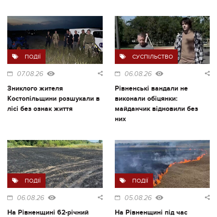
ПОДІЇ
СУСПІЛЬСТВО
07.08.26
06.08.26
Зниклого жителя
Рівненські вандали не
Костопільщини розшукали в
виконали обіцянки:
лісі без ознак життя
майданчик відновили без
них
ПОДІЇ
ПОДІЇ
06.08.26
05.08.26
На Рівненщині 62-річний
На Рівненщині під час