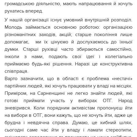
громадською діяльністю, мають напрацювання й хочуть
рухатись вперед.
У нашій організації існує умовний внутрішній розподіл.
Молодь займається основною роботою: організацією
різноманітних заходів, акцій; старше покоління лише
допомагає, ми їх цінуємо й дослухаємось до їхньої
думки. Старші рухівці часто збираються самостійно,
інколи з нами, подають свої ідеї і колегіально
приймаємо будь-які рішення. Наразі це конструктивна
співпраця.
Варто зазначити, що в області є проблема «нестачі»
партійних людей, які хочуть працювати у владі на місцях.
Приміром, на Сарненщині не легко знайти людей, які
готові приймати участь у виборах ОТГ. Народ
зневірився. Коли порядним активістам пропонуєш йти
на вибори в ОТГ, вони кажуть, що не хочуть йти, адже це
брудна і невдячна справа. Думаю, це хибний шлях,
сьогодні саме час йти у владу і ламати стереотипи,