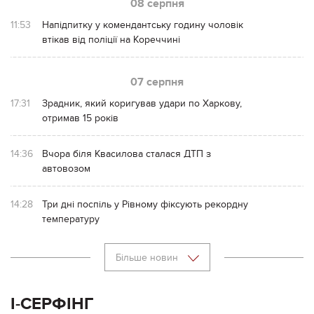
08 серпня
11:53
Напідпитку у комендантську годину чоловік
втікав від поліції на Кореччині
07 серпня
17:31
Зрадник, який коригував удари по Харкову,
отримав 15 років
14:36
Вчора біля Квасилова сталася ДТП з
автовозом
14:28
Три дні поспіль у Рівному фіксують рекордну
температуру
Більше новин
І-СЕРФІНГ