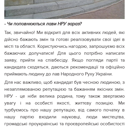
- Чи поповнюються лави НРУ зараз?
Так, звичайно! Ми відкриті для всіх активних людей, які
дійсно бажають змін та готові реалізовувати свої ідеї в
місті та області. Користуючись нагодою, запрошуємо всіх
бажаючих долучатися! Для цього потрібно написати
заяву, прийти на співбесіду. Якщо погляди партії та
кандидата сходяться, даються рекомендації та офіційно
приймають людину до лав Народного Руху України.
Для нас важливо, щоб кандидат був чесною людиною, з
незаплямованою репутацією та бажанням якісних змін.
НРУ - це ніби велика родина, тому також звертаємо
увагу і на особисті якості, життєву позицію. Ми
турбуємось про нашу репутацію, від самого початку в
нашу партію входили науковці, люди мистецтва,
громадські проукраїнські та проєвропейські особистості