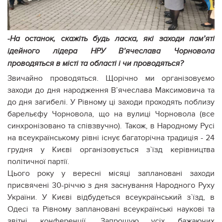
-На останок, скажіть будь ласка, які заходи пам’яті
ідейного лідера НРУ В’ячеслава Чорновола
проводяться в місті та області і чи проводяться?
Звичайно проводяться. Щорічно ми організовуємо
заходи до дня народження В’ячеслава Максимовича та
до дня загибелі. У Рівному ці заходи проходять поблизу
барельєфу Чорновола, що на вулиці Чорновола (все
синхронізовано та співзвучно). Також, в Народному Русі
на всеукраїнському рівні існує багаторічна традиція - 24
грудня у Києві організовується з`їзд керівництва
політичної партії.
Цього року у вересні місяці заплановані заходи
присвячені 30-річчю з дня заснування Народного Руху
України. У Києві відбудеться всеукраїнський з`їзд, в
Одесі та Рівному заплановані всеукраїнські наукові та
звітні конференції. Запрошую усіх бажаючих