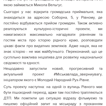
якою займається Микола Вельгус.
Сьогодні у нас відкрита громадська приймальня, яка
знаходиться за адресою Соборна, 5, у Рівному, де
постійно відбувається прийом громадян. Також активно
реалізуються культурно-історичні проекти, ми
намагаємося максимально нагадувати рівнянам та
гостям міста про історію рідного краю, розповідати
цікаві факти про видатних земляків. Адже нація, яка не
знає історію - не має майбутнього. Переконаний, що це
суспільно важлива ініціатива для розвитку національної
свідомості та єдності.
Нещодавно запустили новий, прогресивний та
актуальний проект #Міськавлада_зверниувагу,
ініціатором якого є Молодий Народний Рух-Рівне.
Суть проекту наступна: на одній із вулиць Рівного має
бути пішохідний перехід, адже там постійно трапляються
ДТП. Ми помітили цю ситуацію відразу фільмуємо та
пишемо офіційний запит на міськраду з проханням