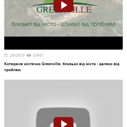
29.09.19
55451
Котеджне містечко Greenville: близько від міста - далеко від
проблем.