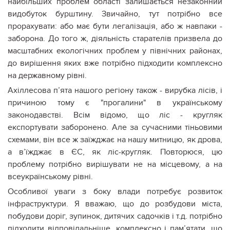
найбільших проблем області залишається незаконний
видобуток бурштину. Звичайно, тут потрібно все
прорахувати: або має бути легалізація, або ж навпаки -
заборона. До того ж, діяльність старателів призвела до
масштабних екологічних проблем у північних районах,
до вирішення яких вже потрібно підходити комплексно
на державному рівні.
Ахіллесова п’ята нашого регіону також - вирубка лісів, і
причиною тому є "прогалини" в українському
законодавстві. Всім відомо, що ліс - кругляк
експортувати заборонено. Але за сучасними тіньовими
схемами, він все ж заїжджає на нашу митницю, як дрова,
а в’їжджає в ЄС, як ліс-кругляк. Повторюся, цю
проблему потрібно вирішувати не на місцевому, а на
всеукраїнському рівні.
Особливої уваги з боку влади потребує розвиток
інфраструктури. Я вважаю, що до розбудови міста,
побудови доріг, зупинок, дитячих садочків і т.д. потрібно
підходити відповідальніше, комплексно і пам’ятати, що