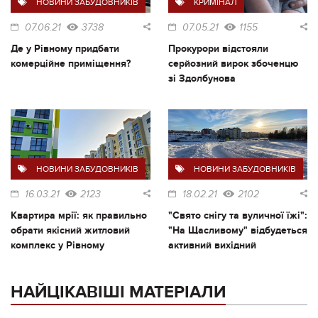
НОВИНИ ЗАБУДОВНИКІВ
КРИМІНАЛ
07.06.21
3738
07.05.21
1155
Де у Рівному придбати
Прокурори відстояли
комерційне приміщення?
серйозний вирок збоченцю
зі Здолбунова
НОВИНИ ЗАБУДОВНИКІВ
НОВИНИ ЗАБУДОВНИКІВ
16.03.21
2123
18.02.21
2102
Квартира мрії: як правильно
"Свято снігу та вуличної їжі":
обрати якісний житловий
"На Щасливому" відбудеться
комплекс у Рівному
активний вихідний
НАЙЦІКАВІШІ МАТЕРІАЛИ