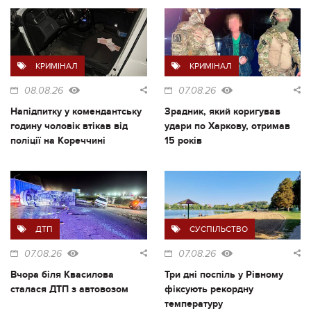
КРИМІНАЛ
КРИМІНАЛ
08.08.26
07.08.26
Напідпитку у комендантську
Зрадник, який коригував
годину чоловік втікав від
удари по Харкову, отримав
поліції на Кореччині
15 років
ДТП
СУСПІЛЬСТВО
07.08.26
07.08.26
Вчора біля Квасилова
Три дні поспіль у Рівному
сталася ДТП з автовозом
фіксують рекордну
температуру