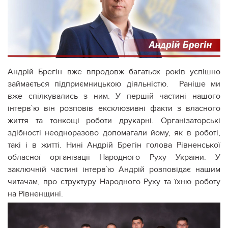
Андрій Брегін вже впродовж багатьох років успішно
займається підприємницькою діяльністю. Раніше ми
вже спілкувались з ним. У першій частині нашого
інтерв`ю він розповів ексклюзивні факти з власного
життя та тонкощі роботи друкарні. Організаторські
здібності неодноразово допомагали йому, як в роботі,
такі і в житті. Нині Андрій Брегін голова Рівненської
обласної організації Народного Руху України. У
заключній частині інтерв`ю Андрій розповідає нашим
читачам, про структуру Народного Руху та їхню роботу
на Рівненщині.